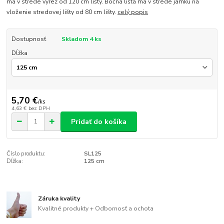
má v strede výrez od 120 cm lišty. Bočná lišta má v strede jamku na
vloženie stredovej lišty od 80 cm lišty.
celý popis
Dostupnosť
Skladom 4 ks
Dĺžka
5,70 €
/
ks
4,63 €
bez DPH
Pridať do košíka
Číslo produktu:
SL125
Dĺžka:
125 cm
Záruka kvality
Kvalitné produkty + Odbornosť a ochota