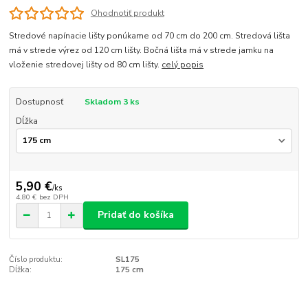
Ohodnotiť produkt
Stredové napínacie lišty ponúkame od 70 cm do 200 cm. Stredová lišta
má v strede výrez od 120 cm lišty. Bočná lišta má v strede jamku na
vloženie stredovej lišty od 80 cm lišty.
celý popis
Dostupnosť
Skladom 3 ks
Dĺžka
5,90 €
/
ks
4,80 €
bez DPH
Pridať do košíka
Číslo produktu:
SL175
Dĺžka:
175 cm