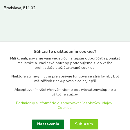
Bratislava, 811 02
Kontakty
Súhlasíte s ukladaním cookies?
www.merkantil.sk
Milí klienti, aby sme vám vedeli čo najlepšie odporúčať a ponúkať
maliarske a umelecké potreby, potrebujeme si do vášho
prehliadača uložiť takzvané cookies.
0903 233 443
Niektoré sú nevyhnutné pre správne fungovanie stránky, aby bol
Pondelok-Piatok: 9.00-17.00hod.
Váš zážitok z nakupovania čo najlepší.
objednavky@merkantil-obchod.sk
Akceptovaním všetkých vám vieme poskytovať zmysluplné a
užitočné služby.
Podmienky a informácie o spracovávaní osobných údajov -
Cookies.
Nastavenia
Súhlasím
Upraviť zber cookies.