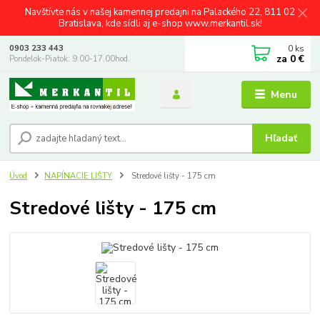
Navštívte nás v našej kamennej predajni na Palackého 22, 811 02
Bratislava, kde sídli aj e-shop www.merkantil.sk!
0
ks
0903 233 443
za
0 €
Pondelok-Piatok: 9.00-17.00hod.
Menu
Hľadať
Úvod
NAPÍNACIE LIŠTY
Stredové lišty - 175 cm
Stredové lišty - 175 cm