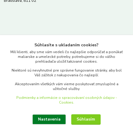
Bratislava, 811 02
Kontakty
Súhlasíte s ukladaním cookies?
www.merkantil.sk
Milí klienti, aby sme vám vedeli čo najlepšie odporúčať a ponúkať
maliarske a umelecké potreby, potrebujeme si do vášho
prehliadača uložiť takzvané cookies.
0903 233 443
Niektoré sú nevyhnutné pre správne fungovanie stránky, aby bol
Pondelok-Piatok: 9.00-17.00hod.
Váš zážitok z nakupovania čo najlepší.
objednavky@merkantil-obchod.sk
Akceptovaním všetkých vám vieme poskytovať zmysluplné a
užitočné služby.
Podmienky a informácie o spracovávaní osobných údajov -
Cookies.
Nastavenia
Súhlasím
Upraviť zber cookies.