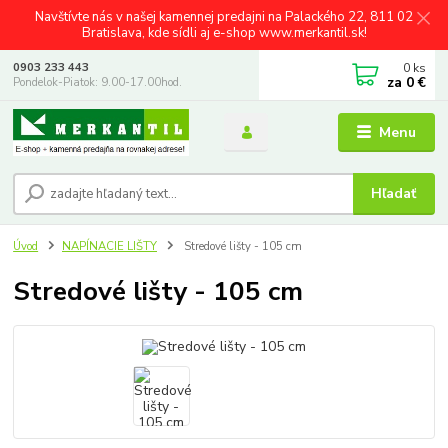
Navštívte nás v našej kamennej predajni na Palackého 22, 811 02
Bratislava, kde sídli aj e-shop www.merkantil.sk!
0
ks
0903 233 443
za
0 €
Pondelok-Piatok: 9.00-17.00hod.
Menu
Hľadať
Úvod
NAPÍNACIE LIŠTY
Stredové lišty - 105 cm
Stredové lišty - 105 cm