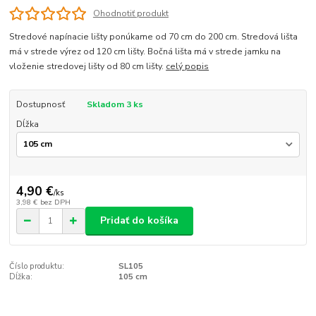
Ohodnotiť produkt
Stredové napínacie lišty ponúkame od 70 cm do 200 cm. Stredová lišta
má v strede výrez od 120 cm lišty. Bočná lišta má v strede jamku na
vloženie stredovej lišty od 80 cm lišty.
celý popis
Dostupnosť
Skladom 3 ks
Dĺžka
4,90 €
/
ks
3,98 €
bez DPH
Pridať do košíka
Číslo produktu:
SL105
Dĺžka:
105 cm