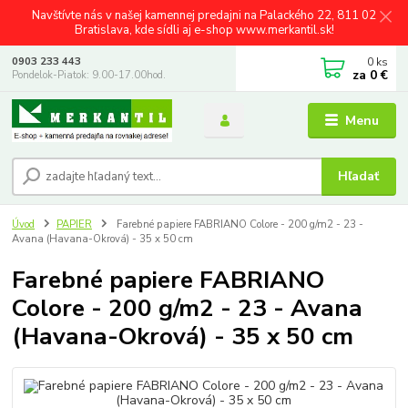
Navštívte nás v našej kamennej predajni na Palackého 22, 811 02
Bratislava, kde sídli aj e-shop www.merkantil.sk!
0
ks
0903 233 443
za
0 €
Pondelok-Piatok: 9.00-17.00hod.
Menu
Hľadať
Úvod
PAPIER
Farebné papiere FABRIANO Colore - 200 g/m2 - 23 -
Avana (Havana-Okrová) - 35 x 50 cm
Farebné papiere FABRIANO
Colore - 200 g/m2 - 23 - Avana
(Havana-Okrová) - 35 x 50 cm