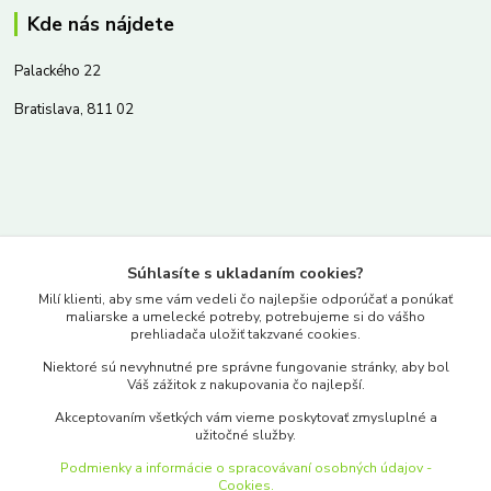
Kde nás nájdete
Palackého 22
Bratislava, 811 02
Kontakty
Súhlasíte s ukladaním cookies?
www.merkantil.sk
Milí klienti, aby sme vám vedeli čo najlepšie odporúčať a ponúkať
maliarske a umelecké potreby, potrebujeme si do vášho
prehliadača uložiť takzvané cookies.
0903 233 443
Niektoré sú nevyhnutné pre správne fungovanie stránky, aby bol
Pondelok-Piatok: 9.00-17.00hod.
Váš zážitok z nakupovania čo najlepší.
objednavky@merkantil-obchod.sk
Akceptovaním všetkých vám vieme poskytovať zmysluplné a
užitočné služby.
Podmienky a informácie o spracovávaní osobných údajov -
Cookies.