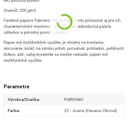
bez použitia kyselín.
Gramáž: 200 g/m2
Farebné papiere Fabriano Colore majú tento prívlastok aj pre ich
charakteristické vlastnosti, ako sú veľmi jednoduchá paleta
odtieňov a prírodný povrch papiera.
Papier má multifunkčné využitie, je vhodný na kreslenie,
skicovanie, koláž, na výrobu príloh, pozvánok, pohľadníc, jedálnych
lístkov, atď., vašej kreativite sa medze nekladú, papier má
multifunkčné využitie.
Parametre
Výrobca/Značka
FABRIANO
Farba
23 - Avana (Havana-Okrová)