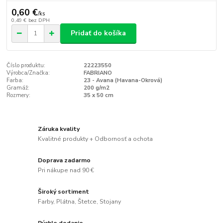
0,60 €
/
ks
0,49 €
bez DPH
Pridať do košíka
Číslo produktu:
22223550
Výrobca/Značka:
FABRIANO
Farba:
23 - Avana (Havana-Okrová)
Gramáž:
200 g/m2
Rozmery:
35 x 50 cm
Záruka kvality
Kvalitné produkty + Odbornosť a ochota
Doprava zadarmo
Pri nákupe nad 90 €
Široký sortiment
Farby, Plátna, Štetce, Stojany
Rýchle dodanie