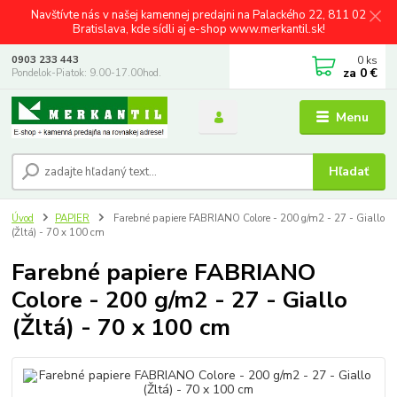
Navštívte nás v našej kamennej predajni na Palackého 22, 811 02
Bratislava, kde sídli aj e-shop www.merkantil.sk!
0
ks
0903 233 443
za
0 €
Pondelok-Piatok: 9.00-17.00hod.
Menu
Hľadať
Úvod
PAPIER
Farebné papiere FABRIANO Colore - 200 g/m2 - 27 - Giallo
(Žltá) - 70 x 100 cm
Farebné papiere FABRIANO
Colore - 200 g/m2 - 27 - Giallo
(Žltá) - 70 x 100 cm