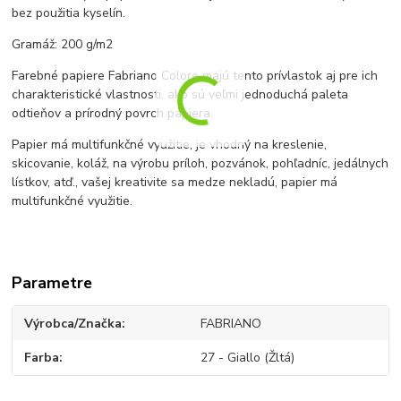
bez použitia kyselín.
Gramáž: 200 g/m2
Farebné papiere Fabriano Colore majú tento prívlastok aj pre ich
charakteristické vlastnosti, ako sú veľmi jednoduchá paleta
odtieňov a prírodný povrch papiera.
Papier má multifunkčné využitie, je vhodný na kreslenie,
skicovanie, koláž, na výrobu príloh, pozvánok, pohľadníc, jedálnych
lístkov, atď., vašej kreativite sa medze nekladú, papier má
multifunkčné využitie.
Parametre
Výrobca/Značka
FABRIANO
Farba
27 - Giallo (Žltá)