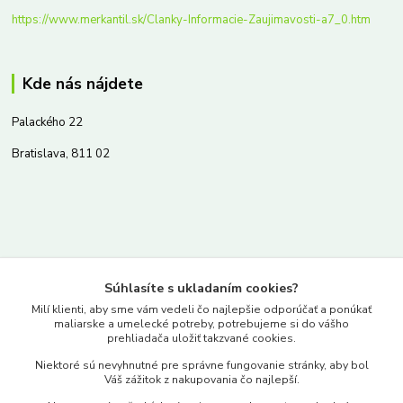
https://www.merkantil.sk/Clanky-Informacie-Zaujimavosti-a7_0.htm
Kde nás nájdete
Palackého 22
Bratislava, 811 02
Kontakty
Súhlasíte s ukladaním cookies?
www.merkantil.sk
Milí klienti, aby sme vám vedeli čo najlepšie odporúčať a ponúkať
maliarske a umelecké potreby, potrebujeme si do vášho
prehliadača uložiť takzvané cookies.
0903 233 443
Niektoré sú nevyhnutné pre správne fungovanie stránky, aby bol
Pondelok-Piatok: 9.00-17.00hod.
Váš zážitok z nakupovania čo najlepší.