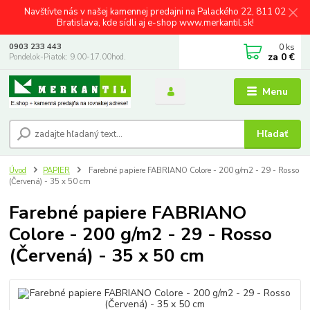
Navštívte nás v našej kamennej predajni na Palackého 22, 811 02
Bratislava, kde sídli aj e-shop www.merkantil.sk!
0
ks
0903 233 443
za
0 €
Pondelok-Piatok: 9.00-17.00hod.
Menu
Hľadať
Úvod
PAPIER
Farebné papiere FABRIANO Colore - 200 g/m2 - 29 - Rosso
(Červená) - 35 x 50 cm
Farebné papiere FABRIANO
Colore - 200 g/m2 - 29 - Rosso
(Červená) - 35 x 50 cm