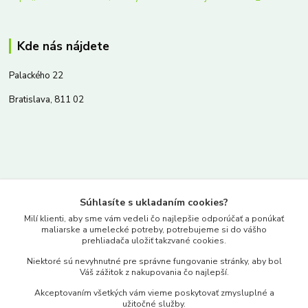
Kde nás nájdete
Palackého 22
Bratislava, 811 02
Kontakty
Súhlasíte s ukladaním cookies?
www.merkantil.sk
Milí klienti, aby sme vám vedeli čo najlepšie odporúčať a ponúkať
maliarske a umelecké potreby, potrebujeme si do vášho
prehliadača uložiť takzvané cookies.
0903 233 443
Niektoré sú nevyhnutné pre správne fungovanie stránky, aby bol
Pondelok-Piatok: 9.00-17.00hod.
Váš zážitok z nakupovania čo najlepší.
objednavky@merkantil-obchod.sk
Akceptovaním všetkých vám vieme poskytovať zmysluplné a
užitočné služby.