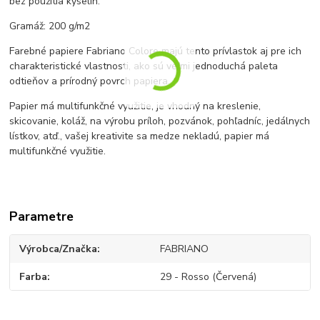
bez použitia kyselín.
Gramáž: 200 g/m2
Farebné papiere Fabriano Colore majú tento prívlastok aj pre ich
charakteristické vlastnosti, ako sú veľmi jednoduchá paleta
odtieňov a prírodný povrch papiera.
Papier má multifunkčné využitie, je vhodný na kreslenie,
skicovanie, koláž, na výrobu príloh, pozvánok, pohľadníc, jedálnych
lístkov, atď., vašej kreativite sa medze nekladú, papier má
multifunkčné využitie.
Parametre
Výrobca/Značka
FABRIANO
Farba
29 - Rosso (Červená)