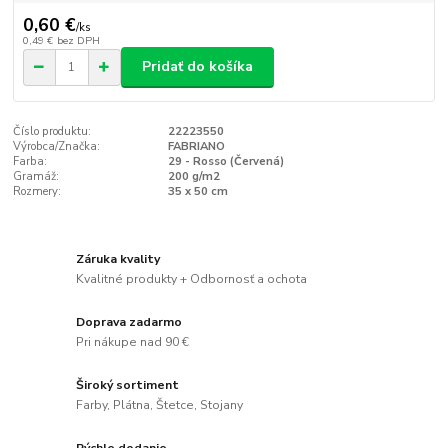
0,60 €
/
ks
0,49 €
bez DPH
Pridať do košíka
Číslo produktu:
22223550
Výrobca/Značka:
FABRIANO
Farba:
29 - Rosso (Červená)
Gramáž:
200 g/m2
Rozmery:
35 x 50 cm
Záruka kvality
Kvalitné produkty + Odbornosť a ochota
Doprava zadarmo
Pri nákupe nad 90 €
Široký sortiment
Farby, Plátna, Štetce, Stojany
Rýchle dodanie