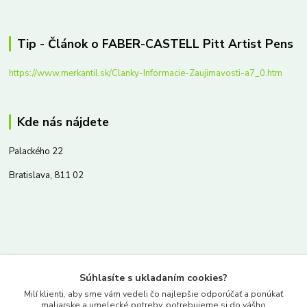
Tip - Článok o FABER-CASTELL Pitt Artist Pens
https://www.merkantil.sk/Clanky-Informacie-Zaujimavosti-a7_0.htm
Kde nás nájdete
Palackého 22
Bratislava, 811 02
Kontakty
Súhlasíte s ukladaním cookies?
www.merkantil.sk
Milí klienti, aby sme vám vedeli čo najlepšie odporúčať a ponúkať
maliarske a umelecké potreby, potrebujeme si do vášho