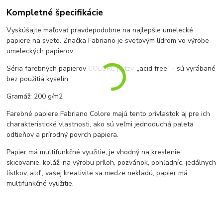
Kompletné špecifikácie
Vyskúšajte maľovať pravdepodobne na najlepšie umelecké
papiere na svete. Značka Fabriano je svetovým lídrom vo výrobe
umeleckých papierov.
Séria farebných papierov COLORE je tzv. „acid free“ - sú vyrábané
bez použitia kyselín.
Gramáž: 200 g/m2
Farebné papiere Fabriano Colore majú tento prívlastok aj pre ich
charakteristické vlastnosti, ako sú veľmi jednoduchá paleta
odtieňov a prírodný povrch papiera.
Papier má multifunkčné využitie, je vhodný na kreslenie,
skicovanie, koláž, na výrobu príloh, pozvánok, pohľadníc, jedálnych
lístkov, atď., vašej kreativite sa medze nekladú, papier má
multifunkčné využitie.