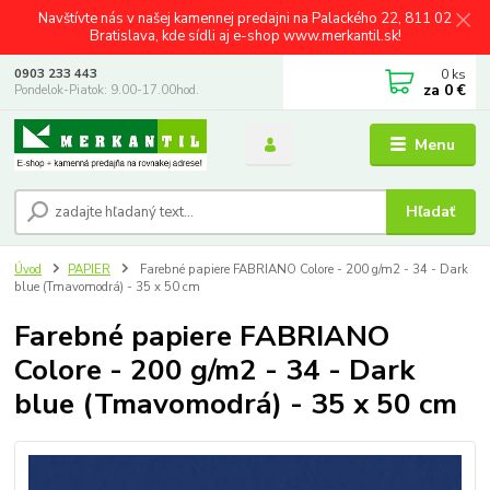
Navštívte nás v našej kamennej predajni na Palackého 22, 811 02
Bratislava, kde sídli aj e-shop www.merkantil.sk!
0
ks
0903 233 443
za
0 €
Pondelok-Piatok: 9.00-17.00hod.
Menu
Hľadať
Úvod
PAPIER
Farebné papiere FABRIANO Colore - 200 g/m2 - 34 - Dark
blue (Tmavomodrá) - 35 x 50 cm
Farebné papiere FABRIANO
Colore - 200 g/m2 - 34 - Dark
blue (Tmavomodrá) - 35 x 50 cm