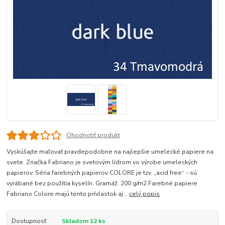
Ohodnotiť produkt
Vyskúšajte maľovať pravdepodobne na najlepšie umelecké papiere na
svete. Značka Fabriano je svetovým lídrom vo výrobe umeleckých
papierov. Séria farebných papierov COLORE je tzv. „acid free“ - sú
vyrábané bez použitia kyselín. Gramáž: 200 g/m2 Farebné papiere
Fabriano Colore majú tento prívlastok aj...
celý popis
Dostupnosť
Skladom 12 ks