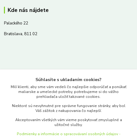
Kde nás nájdete
Palackého 22
Bratislava, 811 02
Kontakty
Súhlasíte s ukladaním cookies?
www.merkantil.sk
Milí klienti, aby sme vám vedeli čo najlepšie odporúčať a ponúkať
maliarske a umelecké potreby, potrebujeme si do vášho
prehliadača uložiť takzvané cookies.
0903 233 443
Niektoré sú nevyhnutné pre správne fungovanie stránky, aby bol
Pondelok-Piatok: 9.00-17.00hod.
Váš zážitok z nakupovania čo najlepší.
objednavky@merkantil-obchod.sk
Akceptovaním všetkých vám vieme poskytovať zmysluplné a
užitočné služby.
Podmienky a informácie o spracovávaní osobných údajov -