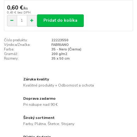
0,60 €
/
ks
0,49 €
bez DPH
Pridať do košíka
Číslo produktu:
22223550
Výrobca/Značka:
FABRIANO
Farba:
35 - Nero (Čierna)
Gramáž:
200 g/m2
Rozmery:
35 x 50 cm
Záruka kvality
Kvalitné produkty + Odbornosť a ochota
Doprava zadarmo
Pri nákupe nad 90 €
Široký sortiment
Farby, Plátna, Štetce, Stojany
Rýchle dodanie