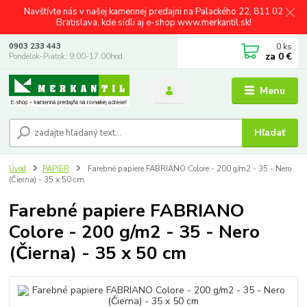
Navštívte nás v našej kamennej predajni na Palackého 22, 811 02
Bratislava, kde sídli aj e-shop www.merkantil.sk!
0
ks
0903 233 443
za
0 €
Pondelok-Piatok: 9.00-17.00hod.
Menu
Hľadať
Úvod
PAPIER
Farebné papiere FABRIANO Colore - 200 g/m2 - 35 - Nero
(Čierna) - 35 x 50 cm
Farebné papiere FABRIANO
Colore - 200 g/m2 - 35 - Nero
(Čierna) - 35 x 50 cm