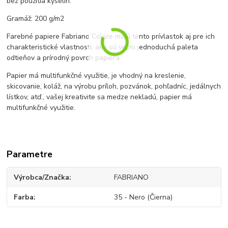
bez použitia kyselín.
Gramáž: 200 g/m2
Farebné papiere Fabriano Colore majú tento prívlastok aj pre ich
charakteristické vlastnosti, ako sú veľmi jednoduchá paleta
odtieňov a prírodný povrch papiera.
Papier má multifunkčné využitie, je vhodný na kreslenie,
skicovanie, koláž, na výrobu príloh, pozvánok, pohľadníc, jedálnych
lístkov, atď., vašej kreativite sa medze nekladú, papier má
multifunkčné využitie.
Parametre
Výrobca/Značka
FABRIANO
Farba
35 - Nero (Čierna)