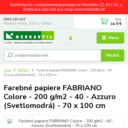
Navštívte nás v našej kamennej predajni na Palackého 22, 811 02
Bratislava, kde sídli aj e-shop www.merkantil.sk!
0
ks
0903 233 443
za
0 €
Pondelok-Piatok: 9.00-17.00hod.
Menu
Hľadať
Úvod
PAPIER
Farebné papiere FABRIANO Colore - 200 g/m2 - 40 -
Azzuro (Svetlomodrá) - 70 x 100 cm
Farebné papiere FABRIANO
Colore - 200 g/m2 - 40 - Azzuro
(Svetlomodrá) - 70 x 100 cm