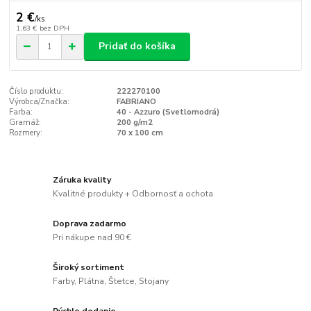
2 €
/
ks
1,63 €
bez DPH
Pridať do košíka
Číslo produktu:
222270100
Výrobca/Značka:
FABRIANO
Farba:
40 - Azzuro (Svetlomodrá)
Gramáž:
200 g/m2
Rozmery:
70 x 100 cm
Záruka kvality
Kvalitné produkty + Odbornosť a ochota
Doprava zadarmo
Pri nákupe nad 90 €
Široký sortiment
Farby, Plátna, Štetce, Stojany
Rýchle dodanie