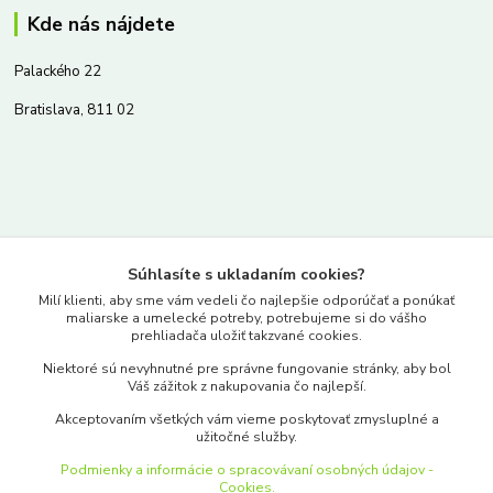
Kde nás nájdete
Palackého 22
Bratislava, 811 02
Kontakty
Súhlasíte s ukladaním cookies?
www.merkantil.sk
Milí klienti, aby sme vám vedeli čo najlepšie odporúčať a ponúkať
maliarske a umelecké potreby, potrebujeme si do vášho
prehliadača uložiť takzvané cookies.
0903 233 443
Niektoré sú nevyhnutné pre správne fungovanie stránky, aby bol
Pondelok-Piatok: 9.00-17.00hod.
Váš zážitok z nakupovania čo najlepší.
objednavky@merkantil-obchod.sk
Akceptovaním všetkých vám vieme poskytovať zmysluplné a
užitočné služby.
Podmienky a informácie o spracovávaní osobných údajov -
Cookies.