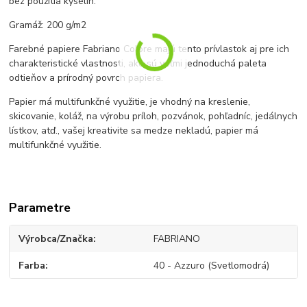
bez použitia kyselín.
Gramáž: 200 g/m2
Farebné papiere Fabriano Colore majú tento prívlastok aj pre ich
charakteristické vlastnosti, ako sú veľmi jednoduchá paleta
odtieňov a prírodný povrch papiera.
Papier má multifunkčné využitie, je vhodný na kreslenie,
skicovanie, koláž, na výrobu príloh, pozvánok, pohľadníc, jedálnych
lístkov, atď., vašej kreativite sa medze nekladú, papier má
multifunkčné využitie.
Parametre
Výrobca/Značka
FABRIANO
Farba
40 - Azzuro (Svetlomodrá)