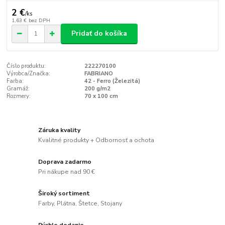
2 €
/
ks
1,63 €
bez DPH
Pridať do košíka
Číslo produktu:
222270100
Výrobca/Značka:
FABRIANO
Farba:
42 - Ferro (Železitá)
Gramáž:
200 g/m2
Rozmery:
70 x 100 cm
Záruka kvality
Kvalitné produkty + Odbornosť a ochota
Doprava zadarmo
Pri nákupe nad 90 €
Široký sortiment
Farby, Plátna, Štetce, Stojany
Rýchle dodanie