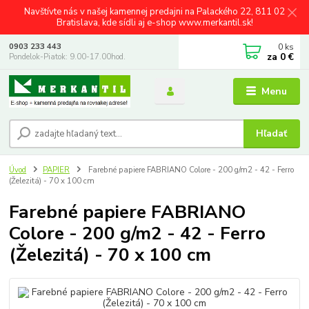
Navštívte nás v našej kamennej predajni na Palackého 22, 811 02
Bratislava, kde sídli aj e-shop www.merkantil.sk!
0
ks
0903 233 443
za
0 €
Pondelok-Piatok: 9.00-17.00hod.
Menu
Hľadať
Úvod
PAPIER
Farebné papiere FABRIANO Colore - 200 g/m2 - 42 - Ferro
(Železitá) - 70 x 100 cm
Farebné papiere FABRIANO
Colore - 200 g/m2 - 42 - Ferro
(Železitá) - 70 x 100 cm