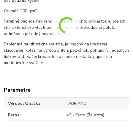
bez použitia kyselín.
Gramáž: 200 g/m2
Farebné papiere Fabriano Colore majú tento prívlastok aj pre ich
charakteristické vlastnosti, ako sú veľmi jednoduchá paleta
odtieňov a prírodný povrch papiera.
Papier má multifunkčné využitie, je vhodný na kreslenie,
skicovanie, koláž, na výrobu príloh, pozvánok, pohľadníc, jedálnych
lístkov, atď., vašej kreativite sa medze nekladú, papier má
multifunkčné využitie.
Parametre
Výrobca/Značka
FABRIANO
Farba
42 - Ferro (Železitá)