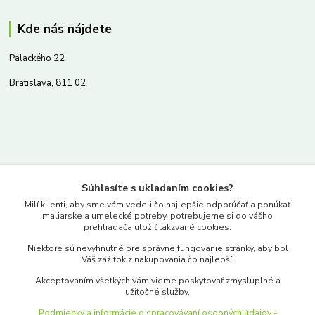
Kde nás nájdete
Palackého 22
Bratislava, 811 02
Kontakty
Súhlasíte s ukladaním cookies?
www.merkantil.sk
Milí klienti, aby sme vám vedeli čo najlepšie odporúčať a ponúkať
maliarske a umelecké potreby, potrebujeme si do vášho
prehliadača uložiť takzvané cookies.
0903 233 443
Niektoré sú nevyhnutné pre správne fungovanie stránky, aby bol
Pondelok-Piatok: 9.00-17.00hod.
Váš zážitok z nakupovania čo najlepší.
objednavky@merkantil-obchod.sk
Akceptovaním všetkých vám vieme poskytovať zmysluplné a
užitočné služby.
Podmienky a informácie o spracovávaní osobných údajov -