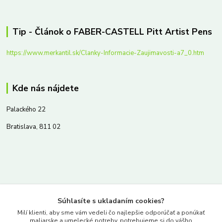
Tip - Článok o FABER-CASTELL Pitt Artist Pens
https://www.merkantil.sk/Clanky-Informacie-Zaujimavosti-a7_0.htm
Kde nás nájdete
Palackého 22
Bratislava, 811 02
Kontakty
Súhlasíte s ukladaním cookies?
www.merkantil.sk
Milí klienti, aby sme vám vedeli čo najlepšie odporúčať a ponúkať
maliarske a umelecké potreby, potrebujeme si do vášho