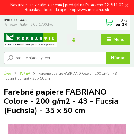
Navštívte nás v našej kamennej predajni na Palackého 22, 811 02
Bratislava, kde sídli aj e-shop www.merkantil.sk!
0
ks
0903 233 443
za
0 €
Pondelok-Piatok: 9.00-17.00hod.
Menu
Hľadať
Úvod
PAPIER
Farebné papiere FABRIANO Colore - 200 g/m2 - 43 -
Fucsia (Fuchsia) - 35 x 50 cm
Farebné papiere FABRIANO
Colore - 200 g/m2 - 43 - Fucsia
(Fuchsia) - 35 x 50 cm