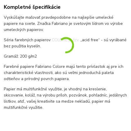
Kompletné špecifikácie
Vyskúšajte maľovať pravdepodobne na najlepšie umelecké
papiere na svete. Značka Fabriano je svetovým lídrom vo výrobe
umeleckých papierov.
Séria farebných papierov COLORE je tzv. „acid free“ - sú vyrábané
bez použitia kyselín.
Gramáž: 200 g/m2
Farebné papiere Fabriano Colore majú tento prívlastok aj pre ich
charakteristické vlastnosti, ako sú veľmi jednoduchá paleta
odtieňov a prírodný povrch papiera.
Papier má multifunkčné využitie, je vhodný na kreslenie,
skicovanie, koláž, na výrobu príloh, pozvánok, pohľadníc, jedálnych
lístkov, atď., vašej kreativite sa medze nekladú, papier má
multifunkčné využitie.