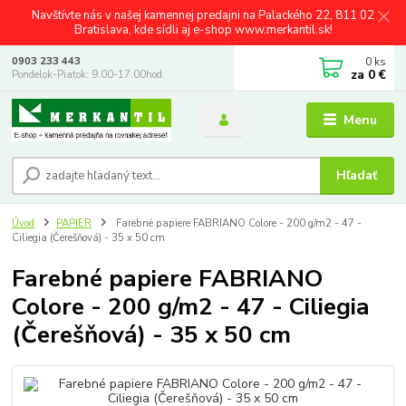
Navštívte nás v našej kamennej predajni na Palackého 22, 811 02
Bratislava, kde sídli aj e-shop www.merkantil.sk!
0
ks
0903 233 443
za
0 €
Pondelok-Piatok: 9.00-17.00hod.
Menu
Hľadať
Úvod
PAPIER
Farebné papiere FABRIANO Colore - 200 g/m2 - 47 -
Ciliegia (Čerešňová) - 35 x 50 cm
Farebné papiere FABRIANO
Colore - 200 g/m2 - 47 - Ciliegia
(Čerešňová) - 35 x 50 cm