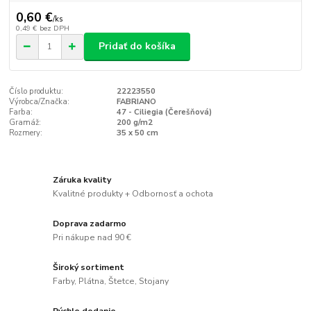
0,60 €
/
ks
0,49 €
bez DPH
Pridať do košíka
Číslo produktu:
22223550
Výrobca/Značka:
FABRIANO
Farba:
47 - Ciliegia (Čerešňová)
Gramáž:
200 g/m2
Rozmery:
35 x 50 cm
Záruka kvality
Kvalitné produkty + Odbornosť a ochota
Doprava zadarmo
Pri nákupe nad 90 €
Široký sortiment
Farby, Plátna, Štetce, Stojany
Rýchle dodanie