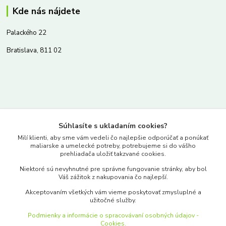
Kde nás nájdete
Palackého 22
Bratislava, 811 02
Kontakty
Súhlasíte s ukladaním cookies?
www.merkantil.sk
Milí klienti, aby sme vám vedeli čo najlepšie odporúčať a ponúkať
maliarske a umelecké potreby, potrebujeme si do vášho
prehliadača uložiť takzvané cookies.
0903 233 443
Niektoré sú nevyhnutné pre správne fungovanie stránky, aby bol
Pondelok-Piatok: 9.00-17.00hod.
Váš zážitok z nakupovania čo najlepší.
objednavky@merkantil-obchod.sk
Akceptovaním všetkých vám vieme poskytovať zmysluplné a
užitočné služby.
Podmienky a informácie o spracovávaní osobných údajov -
Cookies.