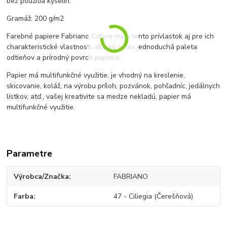
bez použitia kyselín.
Gramáž: 200 g/m2
Farebné papiere Fabriano Colore majú tento prívlastok aj pre ich
charakteristické vlastnosti, ako sú veľmi jednoduchá paleta
odtieňov a prírodný povrch papiera.
Papier má multifunkčné využitie, je vhodný na kreslenie,
skicovanie, koláž, na výrobu príloh, pozvánok, pohľadníc, jedálnych
lístkov, atď., vašej kreativite sa medze nekladú, papier má
multifunkčné využitie.
Parametre
Výrobca/Značka
FABRIANO
Farba
47 - Ciliegia (Čerešňová)