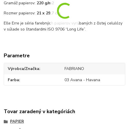
Gramáž papierov:
220 g/m2
Rozmer papierov:
21 x 29,7 cm
Elle Erre je séria farebných papierov vyrábaných z čistej celulózy
v súlade so štandardmi ISO 9706 “Long Life”.
Parametre
Výrobca/Značka
FABRIANO
Farba
03 Avana - Havana
Tovar zaradený v kategóriách
PAPIER