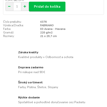
0,24 €
bez DPH
Pridať do košíka
Číslo produktu:
4376
Výrobca/Značka:
FABRIANO
Farba:
03 Avana - Havana
Gramáž:
220 g/m2
Rozmery:
21 x 29,7 cm
Záruka kvality
Kvalitné produkty + Odbornosť a ochota
Doprava zadarmo
Pri nákupe nad 90 €
Široký sortiment
Farby, Plátna, Štetce, Stojany
Rýchle dodanie
Spoľahlivé a pohodlné doručovanie cez Packetu