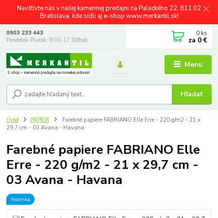
Navštívte nás v našej kamennej predajni na Palackého 22, 811 02
Bratislava, kde sídli aj e-shop www.merkantil.sk!
0
ks
0903 233 443
za
0 €
Pondelok-Piatok: 9.00-17.00hod.
Menu
Hľadať
Úvod
PAPIER
Farebné papiere FABRIANO Elle Erre - 220 g/m2 - 21 x
29,7 cm - 03 Avana - Havana
Farebné papiere FABRIANO Elle
Erre - 220 g/m2 - 21 x 29,7 cm -
03 Avana - Havana
Novinka