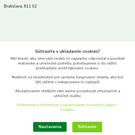
Bratislava, 811 02
Kontakty
Súhlasíte s ukladaním cookies?
www.merkantil.sk
Milí klienti, aby sme vám vedeli čo najlepšie odporúčať a ponúkať
maliarske a umelecké potreby, potrebujeme si do vášho
prehliadača uložiť takzvané cookies.
0903 233 443
Niektoré sú nevyhnutné pre správne fungovanie stránky, aby bol
Pondelok-Piatok: 9.00-17.00hod.
Váš zážitok z nakupovania čo najlepší.
objednavky@merkantil-obchod.sk
Akceptovaním všetkých vám vieme poskytovať zmysluplné a
užitočné služby.
Podmienky a informácie o spracovávaní osobných údajov -
Cookies.
Nastavenia
Súhlasím
Upraviť zber cookies.