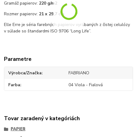
Gramáž papierov:
220 g/m2
Rozmer papierov:
21 x 29,7 cm
Elle Erre je séria farebných papierov vyrábaných z čistej celulózy
v súlade so štandardmi ISO 9706 “Long Life”.
Parametre
Výrobca/Značka
FABRIANO
Farba
04 Viola - Fialová
Tovar zaradený v kategóriách
PAPIER