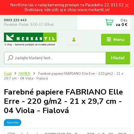
Navštívte nás v našej kamennej predajni na Palackého 22, 811 02
Bratislava, kde sídli aj e-shop www.merkantil.sk!
0
ks
0903 233 443
za
0 €
Pondelok-Piatok: 9.00-17.00hod.
Menu
Hľadať
Úvod
PAPIER
Farebné papiere FABRIANO Elle Erre - 220 g/m2 - 21 x
29,7 cm - 04 Viola - Fialová
Farebné papiere FABRIANO Elle
Erre - 220 g/m2 - 21 x 29,7 cm -
04 Viola - Fialová
Novinka