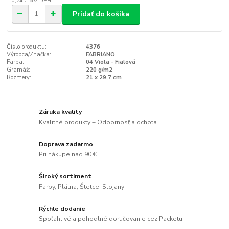
0,24 €
bez DPH
Pridať do košíka
Číslo produktu:
4376
Výrobca/Značka:
FABRIANO
Farba:
04 Viola - Fialová
Gramáž:
220 g/m2
Rozmery:
21 x 29,7 cm
Záruka kvality
Kvalitné produkty + Odbornosť a ochota
Doprava zadarmo
Pri nákupe nad 90 €
Široký sortiment
Farby, Plátna, Štetce, Stojany
Rýchle dodanie
Spoľahlivé a pohodlné doručovanie cez Packetu