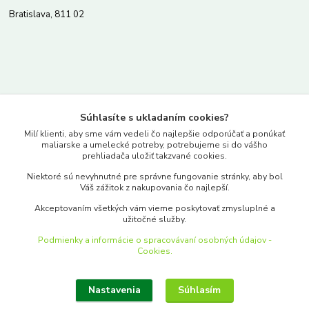
Bratislava, 811 02
Kontakty
Súhlasíte s ukladaním cookies?
www.merkantil.sk
Milí klienti, aby sme vám vedeli čo najlepšie odporúčať a ponúkať
maliarske a umelecké potreby, potrebujeme si do vášho
prehliadača uložiť takzvané cookies.
0903 233 443
Niektoré sú nevyhnutné pre správne fungovanie stránky, aby bol
Pondelok-Piatok: 9.00-17.00hod.
Váš zážitok z nakupovania čo najlepší.
objednavky@merkantil-obchod.sk
Akceptovaním všetkých vám vieme poskytovať zmysluplné a
užitočné služby.
Podmienky a informácie o spracovávaní osobných údajov -
Cookies.
Nastavenia
Súhlasím
Upraviť zber cookies.