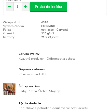
0,24 €
bez DPH
Pridať do košíka
Číslo produktu:
4376
Výrobca/Značka:
FABRIANO
Farba:
09 Rosso - Červená
Gramáž:
220 g/m2
Rozmery:
21 x 29,7 cm
Záruka kvality
Kvalitné produkty + Odbornosť a ochota
Doprava zadarmo
Pri nákupe nad 90 €
Široký sortiment
Farby, Plátna, Štetce, Stojany
Rýchle dodanie
Spoľahlivé a pohodlné doručovanie cez Packetu