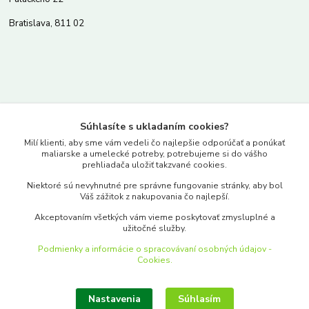
Bratislava, 811 02
Kontakty
Súhlasíte s ukladaním cookies?
www.merkantil.sk
Milí klienti, aby sme vám vedeli čo najlepšie odporúčať a ponúkať
maliarske a umelecké potreby, potrebujeme si do vášho
prehliadača uložiť takzvané cookies.
0903 233 443
Niektoré sú nevyhnutné pre správne fungovanie stránky, aby bol
Pondelok-Piatok: 9.00-17.00hod.
Váš zážitok z nakupovania čo najlepší.
objednavky@merkantil-obchod.sk
Akceptovaním všetkých vám vieme poskytovať zmysluplné a
užitočné služby.
Podmienky a informácie o spracovávaní osobných údajov -
Cookies.
Nastavenia
Súhlasím