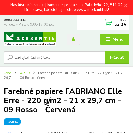
Navštívte nás v našej kamennej predajni na Palackého 22, 811 02
Bratislava, kde sídli aj e-shop www.merkantil.sk!
0
ks
0903 233 443
za
0 €
Pondelok-Piatok: 9.00-17.00hod.
Menu
Hľadať
Úvod
PAPIER
Farebné papiere FABRIANO Elle Erre - 220 g/m2 - 21 x
29,7 cm - 09 Rosso - Červená
Farebné papiere FABRIANO Elle
Erre - 220 g/m2 - 21 x 29,7 cm -
09 Rosso - Červená
Novinka