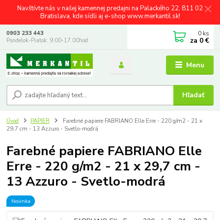
Navštívte nás v našej kamennej predajni na Palackého 22, 811 02
Bratislava, kde sídli aj e-shop www.merkantil.sk!
0
ks
0903 233 443
za
0 €
Pondelok-Piatok: 9.00-17.00hod.
Menu
Hľadať
Úvod
PAPIER
Farebné papiere FABRIANO Elle Erre - 220 g/m2 - 21 x
29,7 cm - 13 Azzuro - Svetlo-modrá
Farebné papiere FABRIANO Elle
Erre - 220 g/m2 - 21 x 29,7 cm -
13 Azzuro - Svetlo-modrá
Novinka