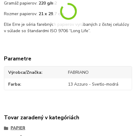
Gramáž papierov:
220 g/m2
Rozmer papierov:
21 x 29,7 cm
Elle Erre je séria farebných papierov vyrábaných z čistej celulózy
v súlade so štandardmi ISO 9706 “Long Life”.
Parametre
Výrobca/Značka
FABRIANO
Farba
13 Azzuro - Svetlo-modrá
Tovar zaradený v kategóriách
PAPIER