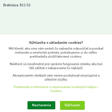
Bratislava, 811 02
Kontakty
Súhlasíte s ukladaním cookies?
www.merkantil.sk
Milí klienti, aby sme vám vedeli čo najlepšie odporúčať a ponúkať
maliarske a umelecké potreby, potrebujeme si do vášho
prehliadača uložiť takzvané cookies.
0903 233 443
Niektoré sú nevyhnutné pre správne fungovanie stránky, aby bol
Pondelok-Piatok: 9.00-17.00hod.
Váš zážitok z nakupovania čo najlepší.
objednavky@merkantil-obchod.sk
Akceptovaním všetkých vám vieme poskytovať zmysluplné a
užitočné služby.
Podmienky a informácie o spracovávaní osobných údajov -
Cookies.
Nastavenia
Súhlasím
Upraviť zber cookies.