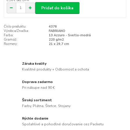
0,24 €
bez DPH
Pridať do košíka
Číslo produktu:
4376
Výrobca/Značka:
FABRIANO
Farba:
13 Azzuro - Svetlo-modrá
Gramáž:
220 g/m2
Rozmery:
21 x 29,7 cm
Záruka kvality
Kvalitné produkty + Odbornosť a ochota
Doprava zadarmo
Pri nákupe nad 90 €
Široký sortiment
Farby, Plátna, Štetce, Stojany
Rýchle dodanie
Spoľahlivé a pohodlné doručovanie cez Packetu