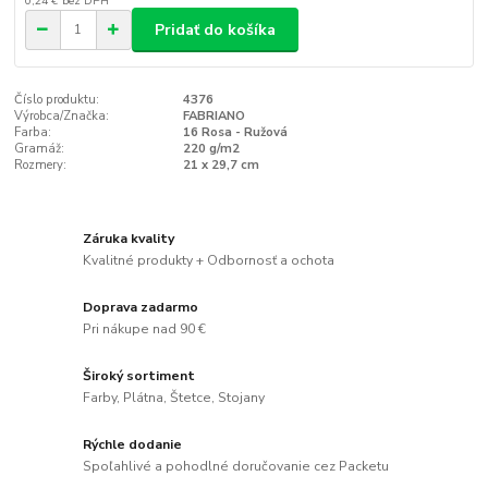
0,24 €
bez DPH
Pridať do košíka
Číslo produktu:
4376
Výrobca/Značka:
FABRIANO
Farba:
16 Rosa - Ružová
Gramáž:
220 g/m2
Rozmery:
21 x 29,7 cm
Záruka kvality
Kvalitné produkty + Odbornosť a ochota
Doprava zadarmo
Pri nákupe nad 90 €
Široký sortiment
Farby, Plátna, Štetce, Stojany
Rýchle dodanie
Spoľahlivé a pohodlné doručovanie cez Packetu