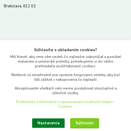
Bratislava, 811 02
Kontakty
Súhlasíte s ukladaním cookies?
www.merkantil.sk
Milí klienti, aby sme vám vedeli čo najlepšie odporúčať a ponúkať
maliarske a umelecké potreby, potrebujeme si do vášho
prehliadača uložiť takzvané cookies.
0903 233 443
Niektoré sú nevyhnutné pre správne fungovanie stránky, aby bol
Pondelok-Piatok: 9.00-17.00hod.
Váš zážitok z nakupovania čo najlepší.
objednavky@merkantil-obchod.sk
Akceptovaním všetkých vám vieme poskytovať zmysluplné a
užitočné služby.
Podmienky a informácie o spracovávaní osobných údajov -
Cookies.
Nastavenia
Súhlasím
Upraviť zber cookies.