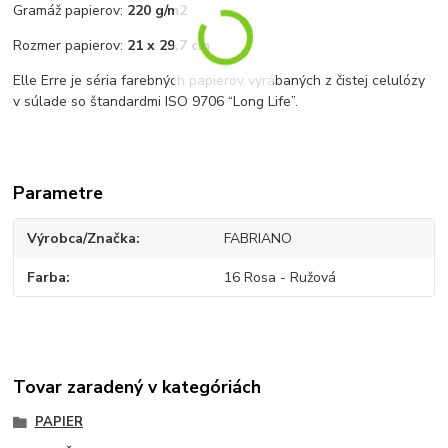
Gramáž papierov:
220 g/m2
Rozmer papierov:
21 x 29,7 cm
Elle Erre je séria farebných papierov vyrábaných z čistej celulózy
v súlade so štandardmi ISO 9706 “Long Life”.
Parametre
Výrobca/Značka
FABRIANO
Farba
16 Rosa - Ružová
Tovar zaradený v kategóriách
PAPIER