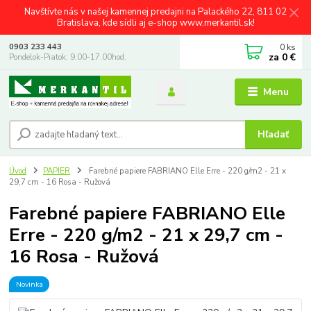
Navštívte nás v našej kamennej predajni na Palackého 22, 811 02
Bratislava, kde sídli aj e-shop www.merkantil.sk!
0
ks
0903 233 443
za
0 €
Pondelok-Piatok: 9.00-17.00hod.
Menu
Hľadať
Úvod
PAPIER
Farebné papiere FABRIANO Elle Erre - 220 g/m2 - 21 x
29,7 cm - 16 Rosa - Ružová
Farebné papiere FABRIANO Elle
Erre - 220 g/m2 - 21 x 29,7 cm -
16 Rosa - Ružová
Novinka