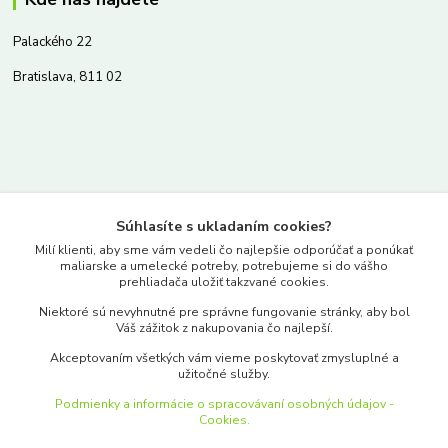
Palackého 22
Bratislava, 811 02
Kontakty
Súhlasíte s ukladaním cookies?
www.merkantil.sk
Milí klienti, aby sme vám vedeli čo najlepšie odporúčať a ponúkať
maliarske a umelecké potreby, potrebujeme si do vášho
prehliadača uložiť takzvané cookies.
0903 233 443
Niektoré sú nevyhnutné pre správne fungovanie stránky, aby bol
Pondelok-Piatok: 9.00-17.00hod.
Váš zážitok z nakupovania čo najlepší.
objednavky@merkantil-obchod.sk
Akceptovaním všetkých vám vieme poskytovať zmysluplné a
užitočné služby.
Podmienky a informácie o spracovávaní osobných údajov -
Cookies.