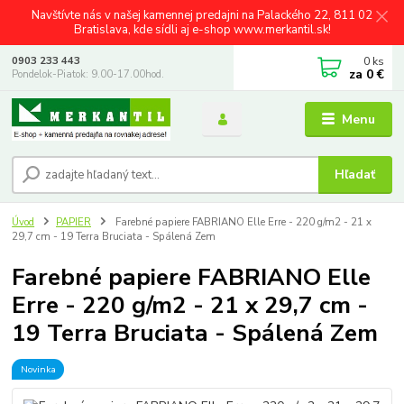
Navštívte nás v našej kamennej predajni na Palackého 22, 811 02
Bratislava, kde sídli aj e-shop www.merkantil.sk!
0
ks
0903 233 443
za
0 €
Pondelok-Piatok: 9.00-17.00hod.
Menu
Hľadať
Úvod
PAPIER
Farebné papiere FABRIANO Elle Erre - 220 g/m2 - 21 x
29,7 cm - 19 Terra Bruciata - Spálená Zem
Farebné papiere FABRIANO Elle
Erre - 220 g/m2 - 21 x 29,7 cm -
19 Terra Bruciata - Spálená Zem
Novinka