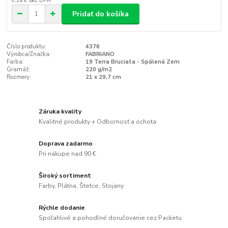
0,24 €
bez DPH
Pridať do košíka
Číslo produktu:
4376
Výrobca/Značka:
FABRIANO
Farba:
19 Terra Bruciata - Spálená Zem
Gramáž:
220 g/m2
Rozmery:
21 x 29,7 cm
Záruka kvality
Kvalitné produkty + Odbornosť a ochota
Doprava zadarmo
Pri nákupe nad 90 €
Široký sortiment
Farby, Plátna, Štetce, Stojany
Rýchle dodanie
Spoľahlivé a pohodlné doručovanie cez Packetu