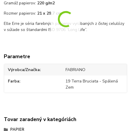
Gramáž papierov:
220 g/m2
Rozmer papierov:
21 x 29,7 cm
Elle Erre je séria farebných papierov vyrábaných z čistej celulózy
v súlade so štandardmi ISO 9706 “Long Life”.
Parametre
Výrobca/Značka
FABRIANO
Farba
19 Terra Bruciata - Spálená
Zem
Tovar zaradený v kategóriách
PAPIER