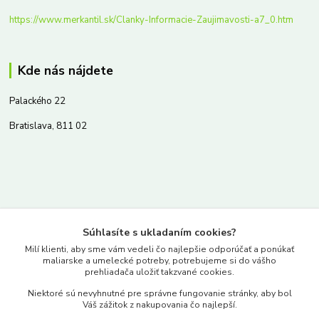
https://www.merkantil.sk/Clanky-Informacie-Zaujimavosti-a7_0.htm
Kde nás nájdete
Palackého 22
Bratislava, 811 02
Kontakty
Súhlasíte s ukladaním cookies?
www.merkantil.sk
Milí klienti, aby sme vám vedeli čo najlepšie odporúčať a ponúkať
maliarske a umelecké potreby, potrebujeme si do vášho
prehliadača uložiť takzvané cookies.
0903 233 443
Niektoré sú nevyhnutné pre správne fungovanie stránky, aby bol
Pondelok-Piatok: 9.00-17.00hod.
Váš zážitok z nakupovania čo najlepší.