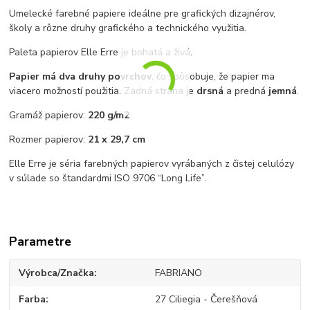
Umelecké farebné papiere ideálne pre grafických dizajnérov,
školy a rôzne druhy grafického a technického využitia.
Paleta papierov Elle Erre je bohatá a živá.
Papier má dva druhy povrchov
, čo spôsobuje, že papier ma
viacero možností použitia. Zadná strana je
drsná
a predná
jemná
.
Gramáž papierov:
220 g/m2
Rozmer papierov:
21 x 29,7 cm
Elle Erre je séria farebných papierov vyrábaných z čistej celulózy
v súlade so štandardmi ISO 9706 “Long Life”.
Parametre
Výrobca/Značka
FABRIANO
Farba
27 Ciliegia - Čerešňová