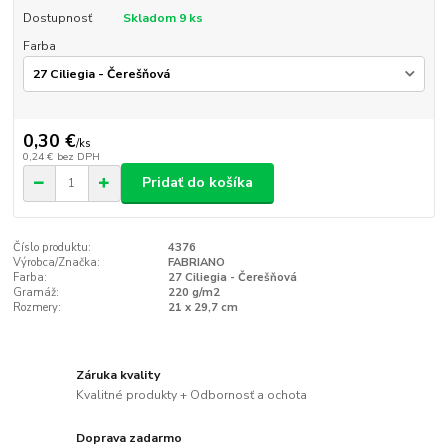
Dostupnosť
Skladom 9 ks
Farba
0,30 €
/
ks
0,24 €
bez DPH
Pridať do košíka
Číslo produktu:
4376
Výrobca/Značka:
FABRIANO
Farba:
27 Ciliegia - Čerešňová
Gramáž:
220 g/m2
Rozmery:
21 x 29,7 cm
Záruka kvality
Kvalitné produkty + Odbornosť a ochota
Doprava zadarmo