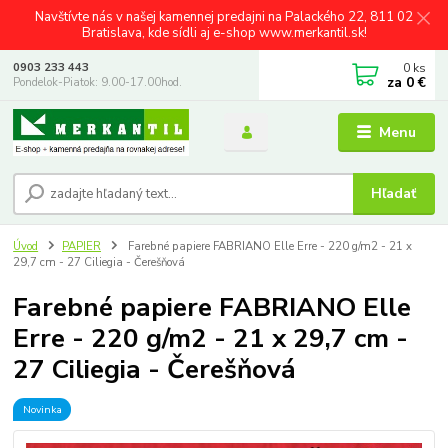
Navštívte nás v našej kamennej predajni na Palackého 22, 811 02
Bratislava, kde sídli aj e-shop www.merkantil.sk!
0
ks
0903 233 443
za
0 €
Pondelok-Piatok: 9.00-17.00hod.
Menu
Hľadať
Úvod
PAPIER
Farebné papiere FABRIANO Elle Erre - 220 g/m2 - 21 x
29,7 cm - 27 Ciliegia - Čerešňová
Farebné papiere FABRIANO Elle
Erre - 220 g/m2 - 21 x 29,7 cm -
27 Ciliegia - Čerešňová
Novinka