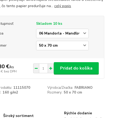
 čo tento papier predurčuje na...
celý popis
tupnosť
Skladom 10 ks
ba
zmer
30 €
/
ks
Pridať do košíka
 €
bez DPH
roduktu:
11115070
Výrobca/Značka:
FABRIANO
:
160 g/m2
Rozmery:
50 x 70 cm
Rýchle dodanie
Široký sortiment