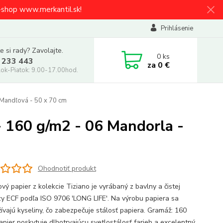
e-shop www.merkantil.sk!
Prihlásenie
e si rady? Zavolajte.
0
ks
 233 443
za
0 €
ok-Piatok: 9.00-17.00hod.
Mandľová - 50 x 70 cm
 160 g/m2 - 06 Mandorla -
Ohodnotiť produkt
vý papier z kolekcie Tiziano je vyrábaný z bavlny a čistej
zy ECF podľa ISO 9706 'LONG LIFE'. Na výrobu papiera sa
ívajú kyseliny, čo zabezpečuje stálosť papiera. Gramáž: 160
apier poskytuje dlhotrvajúcu svetlostálosť farieb a excelentný