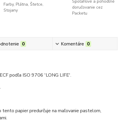
Spoľahlivé a pohodlné
Farby, Plátna, Štetce,
doručovanie cez
Stojany
Packetu
dnotenie
0
Komentáre
0
zy ECF podľa ISO 9706 'LONG LIFE'.
.
čo tento papier predurčuje na maľovanie pastelom,
ami.