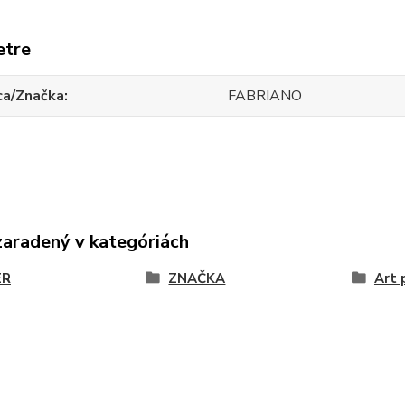
etre
ca/Značka
FABRIANO
zaradený v kategóriách
ER
ZNAČKA
Art 