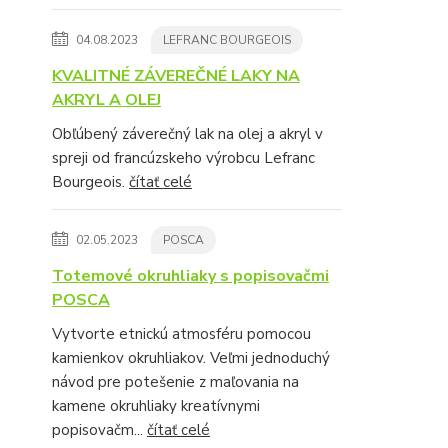
04.08.2023
LEFRANC BOURGEOIS
KVALITNÉ ZÁVEREČNÉ LAKY NA
AKRYL A OLEJ
Obľúbený záverečný lak na olej a akryl v
spreji od francúzskeho výrobcu Lefranc
Bourgeois.
čítať celé
02.05.2023
POSCA
Totemové okruhliaky s popisovačmi
POSCA
Vytvorte etnickú atmosféru pomocou
kamienkov okruhliakov. Veľmi jednoduchý
návod pre potešenie z maľovania na
kamene okruhliaky kreatívnymi
popisovačm...
čítať celé