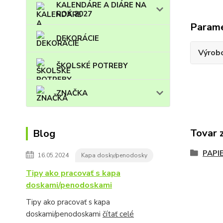
KALENDÁRE A DIÁRE NA
ROK 2027
Param
DEKORÁCIE
Výrob
ŠKOLSKÉ POTREBY
ZNAČKA
Tovar 
Blog
PAPI
16.05.2024
Kapa dosky/penodosky
Tipy ako pracovať s kapa
doskami/penodoskami
Tipy ako pracovať s kapa
doskami/penodoskami
čítať celé