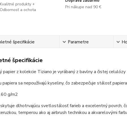
Doprava zadarmo
Kvalitné produkty +
Pri nákupe nad 90 €
Odbornosť a ochota
etné špecifikácie
Parametre
Ho
tné špecifikácie
 papier z kolekcie Tiziano je vyrábaný z bavlny a čistej celuló
 papiera sa nepoužívajú kyseliny, čo zabezpečuje stálosť papiera
160 g/m2
skytuje dlhotrvajúcu svetlostálosť farieb a excelentný povrch, 
ceruzkou, temperou ako aj airbrush technikou a akvarelovými farb