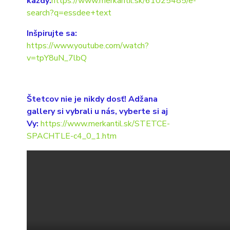
každý:
https://www.merkantil.sk/61025485/e-
search?q=essdee+text
Inšpirujte sa:
https://www.youtube.com/watch?
v=tpY8uN_7lbQ
Štetcov nie je nikdy dosť! Adžana
gallery si vybrali u nás, vyberte si aj
Vy:
https://www.merkantil.sk/STETCE-
SPACHTLE-c4_0_1.htm