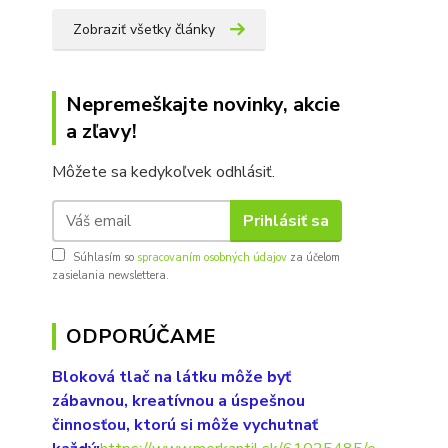
Zobraziť všetky články
Nepremeškajte novinky, akcie
a zľavy!
Môžete sa kedykoľvek odhlásiť.
Prihlásiť sa
Súhlasím so
spracovaním osobných údajov
za účelom
zasielania newslettera.
ODPORÚČAME
Bloková tlač na látku môže byť
zábavnou, kreatívnou a úspešnou
činnosťou, ktorú si môže vychutnať