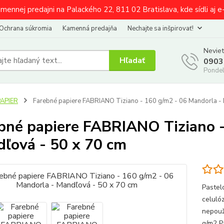
amennej predajni na Palackého 22, 811 02 Bratislava, kde sídli aj 
Ochrana súkromia
Kamenná predajňa
Nechajte sa inšpirovať!
Neviet
Hľadať
0903
Pondel
PAPIER
Farebné papiere FABRIANO Tiziano - 160 g/m2 - 06 Mandorla - 
bné papiere FABRIANO Tiziano -
ľová - 50 x 70 cm
Pastelo
celuló
nepouž
g/m2 P