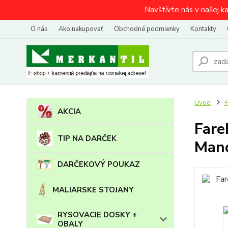
Navštívte nás v našej k
O nás
Ako nakupovať
Obchodné podmienky
Kontakty
Úvod
AKCIA
Fare
TIP NA DARČEK
Mand
DARČEKOVÝ POUKAZ
MALIARSKE STOJANY
RYSOVACIE DOSKY +
OBALY