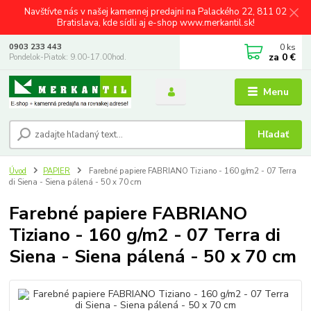
Navštívte nás v našej kamennej predajni na Palackého 22, 811 02
Bratislava, kde sídli aj e-shop www.merkantil.sk!
0
ks
0903 233 443
za
0 €
Pondelok-Piatok: 9.00-17.00hod.
Menu
Hľadať
Úvod
PAPIER
Farebné papiere FABRIANO Tiziano - 160 g/m2 - 07 Terra
di Siena - Siena pálená - 50 x 70 cm
Farebné papiere FABRIANO
Tiziano - 160 g/m2 - 07 Terra di
Siena - Siena pálená - 50 x 70 cm