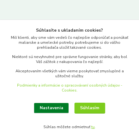
Kontakty
Súhlasíte s ukladaním cookies?
www.merkantil.sk
Milí klienti, aby sme vám vedeli čo najlepšie odporúčať a ponúkať
maliarske a umelecké potreby, potrebujeme si do vášho
prehliadača uložiť takzvané cookies.
0903 233 443
Niektoré sú nevyhnutné pre správne fungovanie stránky, aby bol
Pondelok-Piatok: 9.00-17.00hod.
Váš zážitok z nakupovania čo najlepší.
objednavky@merkantil-obchod.sk
Akceptovaním všetkých vám vieme poskytovať zmysluplné a
užitočné služby.
Podmienky a informácie o spracovávaní osobných údajov -
Cookies.
Nastavenia
Súhlasím
Upraviť zber cookies.
Súhlas môžete odmietnuť
tu
.
Vytvorené na
Eshop-rychlo.sk