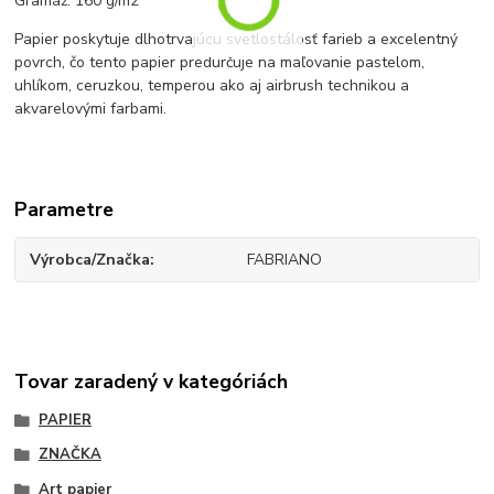
Gramáž: 160 g/m2
Papier poskytuje dlhotrvajúcu svetlostálosť farieb a excelentný
povrch, čo tento papier predurčuje na maľovanie pastelom,
uhlíkom, ceruzkou, temperou ako aj airbrush technikou a
akvarelovými farbami.
Parametre
Výrobca/Značka
FABRIANO
Tovar zaradený v kategóriách
PAPIER
ZNAČKA
Art papier