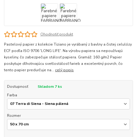
Ohodnotiť produkt
Pastelový papier z kolekcie Tiziano je vyrábaný z bavlny a čistej celulózy
ECF podľa ISO 9706 'LONG LIFE'. Na výrobu papiera sa nepoužívajú
kyseliny, čo zabezpečuje stálosť papiera. Gramáž: 160 g/m2 Papier
poskytuje dlhotrvajúcu svetlostálosť farieb a excelentný povrch, čo
tento papier predurčuje na...
celý popis
Dostupnosť
Skladom 7 ks
Farba
Rozmer