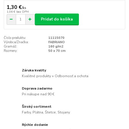
1,30 €
/
ks
1,06 €
bez DPH
Pridať do košíka
Číslo produktu:
11115070
Výrobca/Značka:
FABRIANO
Gramáž:
160 g/m2
Rozmery:
50 x 70 cm
Záruka kvality
Kvalitné produkty + Odbornosť a ochota
Doprava zadarmo
Pri nákupe nad 90 €
Široký sortiment
Farby, Plátna, Štetce, Stojany
Rýchle dodanie