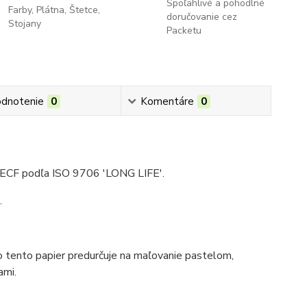
Spoľahlivé a pohodlné
Farby, Plátna, Štetce,
doručovanie cez
Stojany
Packetu
dnotenie
0
Komentáre
0
zy ECF podľa ISO 9706 'LONG LIFE'.
.
čo tento papier predurčuje na maľovanie pastelom,
ami.