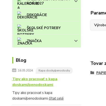
ROK 2027
Param
DEKORÁCIE
Výrob
ŠKOLSKÉ POTREBY
ZNAČKA
Blog
Tovar 
16.05.2024
Kapa dosky/penodosky
PAPI
Tipy ako pracovať s kapa
doskami/penodoskami
Tipy ako pracovať s kapa
doskami/penodoskami
čítať celé