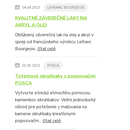
04.08.2023
LEFRANC BOURGEOIS
KVALITNÉ ZÁVEREČNÉ LAKY NA
AKRYL A OLEJ
Obľúbený záverečný lak na olej a akryl v
spreji od francúzskeho výrobcu Lefranc
Bourgeois.
čítať celé
02.05.2023
POSCA
Totemové okruhliaky s popisovačmi
POSCA
Vytvorte etnickú atmosféru pomocou
kamienkov okruhliakov. Veľmi jednoduchý
návod pre potešenie z maľovania na
kamene okruhliaky kreatívnymi
popisovačm...
čítať celé