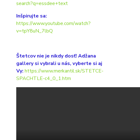
search?q=essdee+text
Inšpirujte sa:
https://www.youtube.com/watch?
v=tpY8uN_7lbQ
Štetcov nie je nikdy dosť! Adžana
gallery si vybrali u nás, vyberte si aj
Vy:
https://www.merkantil.sk/STETCE-
SPACHTLE-c4_0_1.htm