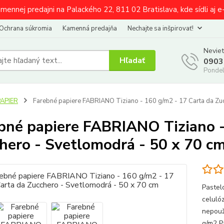
amennej predajni na Palackého 22, 811 02 Bratislava, kde sídli aj 
Ochrana súkromia
Kamenná predajňa
Nechajte sa inšpirovať!
Neviet
Hľadať
0903
Pondel
PAPIER
Farebné papiere FABRIANO Tiziano - 160 g/m2 - 17 Carta da Zu
bné papiere FABRIANO Tiziano -
hero - Svetlomodrá - 50 x 70 c
Pastelo
celuló
nepouž
g/m2 P