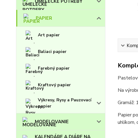
UMELECKÉ POTREBY
PAPIER
Art papier
Kompl
Baliaci papier
Komple
Farebný papier
Pastelový
Kraftový papier
Na výrobu
Výkresy, Rysy a Pauzovací
Gramáž: 
papier
Papier po
MODELOVANIE
uhlíkom, 
KALENDÁRE A DIÁRE NA