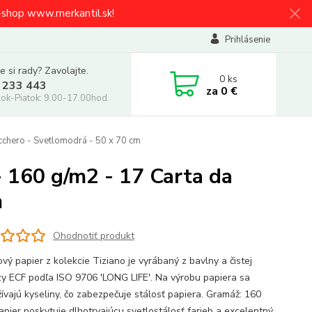
e-shop www.merkantil.sk!
Prihlásenie
e si rady? Zavolajte.
0
ks
 233 443
za
0 €
ok-Piatok: 9.00-17.00hod.
cchero - Svetlomodrá - 50 x 70 cm
 160 g/m2 - 17 Carta da
m
Ohodnotiť produkt
vý papier z kolekcie Tiziano je vyrábaný z bavlny a čistej
zy ECF podľa ISO 9706 'LONG LIFE'. Na výrobu papiera sa
ívajú kyseliny, čo zabezpečuje stálosť papiera. Gramáž: 160
apier poskytuje dlhotrvajúcu svetlostálosť farieb a excelentný