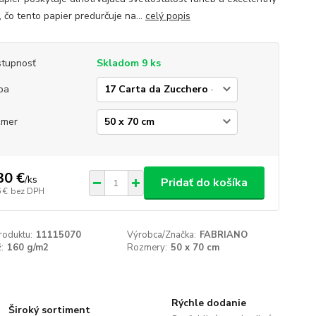
 čo tento papier predurčuje na...
celý popis
tupnosť
Skladom 9 ks
ba
zmer
30 €
/
ks
Pridať do košíka
 €
bez DPH
roduktu:
11115070
Výrobca/Značka:
FABRIANO
:
160 g/m2
Rozmery:
50 x 70 cm
Rýchle dodanie
Široký sortiment