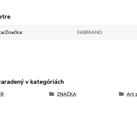
etre
ca/Značka
FABRIANO
zaradený v kategóriách
ER
ZNAČKA
Art 