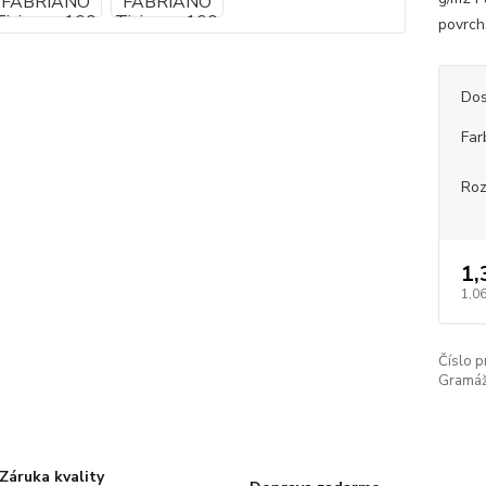
povrch,
Dos
Far
Ro
1,
1,06
Číslo p
Gramáž
Záruka kvality