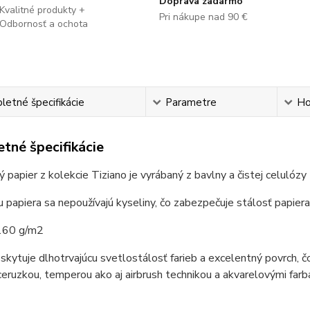
Doprava zadarmo
Kvalitné produkty +
Pri nákupe nad 90 €
Odbornosť a ochota
etné špecifikácie
Parametre
Ho
tné špecifikácie
 papier z kolekcie Tiziano je vyrábaný z bavlny a čistej celuló
 papiera sa nepoužívajú kyseliny, čo zabezpečuje stálosť papiera
160 g/m2
skytuje dlhotrvajúcu svetlostálosť farieb a excelentný povrch, 
ceruzkou, temperou ako aj airbrush technikou a akvarelovými farb