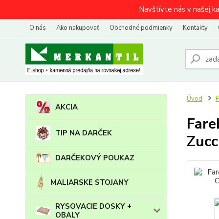
Navštívte nás v našej k
O nás
Ako nakupovať
Obchodné podmienky
Kontakty
Úvod
AKCIA
Fare
TIP NA DARČEK
Zucc
DARČEKOVÝ POUKAZ
MALIARSKE STOJANY
RYSOVACIE DOSKY +
OBALY