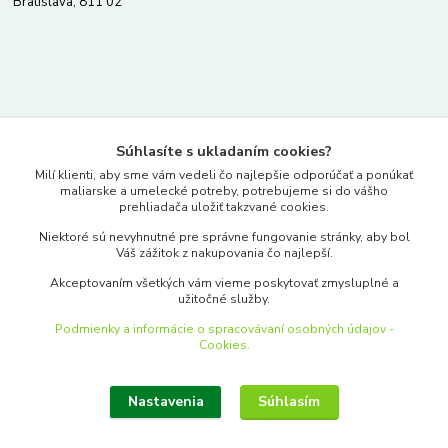
Bratislava, 811 02
Kontakty
Súhlasíte s ukladaním cookies?
www.merkantil.sk
Milí klienti, aby sme vám vedeli čo najlepšie odporúčať a ponúkať
maliarske a umelecké potreby, potrebujeme si do vášho
prehliadača uložiť takzvané cookies.
0903 233 443
Niektoré sú nevyhnutné pre správne fungovanie stránky, aby bol
Pondelok-Piatok: 9.00-17.00hod.
Váš zážitok z nakupovania čo najlepší.
objednavky@merkantil-obchod.sk
Akceptovaním všetkých vám vieme poskytovať zmysluplné a
užitočné služby.
Podmienky a informácie o spracovávaní osobných údajov -
Cookies.
Nastavenia
Súhlasím
Upraviť zber cookies.