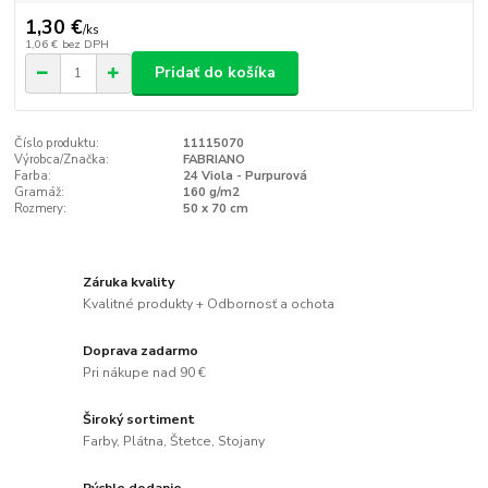
1,30 €
/
ks
1,06 €
bez DPH
Pridať do košíka
Číslo produktu:
11115070
Výrobca/Značka:
FABRIANO
Farba:
24 Viola - Purpurová
Gramáž:
160 g/m2
Rozmery:
50 x 70 cm
Záruka kvality
Kvalitné produkty + Odbornosť a ochota
Doprava zadarmo
Pri nákupe nad 90 €
Široký sortiment
Farby, Plátna, Štetce, Stojany
Rýchle dodanie