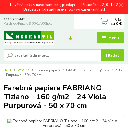
Navštívte nás v našej kamennej predajni na Palackého 22, 811 02
Bratislava, kde sídli aj e-shop www.merkantil.sk!
0
ks
0903 233 443
za
0 €
Pondelok-Piatok: 9.00-17.00hod.
Menu
Hľadať
Úvod
PAPIER
Farebné papiere FABRIANO Tiziano - 160 g/m2 - 24 Viola
- Purpurová - 50 x 70 cm
Farebné papiere FABRIANO
Tiziano - 160 g/m2 - 24 Viola -
Purpurová - 50 x 70 cm