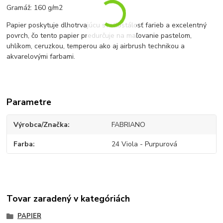
Gramáž: 160 g/m2
Papier poskytuje dlhotrvajúcu svetlostálosť farieb a excelentný
povrch, čo tento papier predurčuje na maľovanie pastelom,
uhlíkom, ceruzkou, temperou ako aj airbrush technikou a
akvarelovými farbami.
Parametre
Výrobca/Značka
FABRIANO
Farba
24 Viola - Purpurová
Tovar zaradený v kategóriách
PAPIER