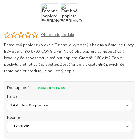
Ohodnotiť produkt
Pastelový papier z kolekcie Tiziano je vyrábaný z bavlny a čistej celulózy
ECF podľa ISO 9706 'LONG LIFE'. Na výrobu papiera sa nepoužívajú
kyseliny, čo zabezpečuje stálosť papiera. Gramáž: 160 g/m2 Papier
poskytuje dlhotrvajúcu svetlostálosť farieb a excelentný povrch, čo
tento papier predurčuje na...
celý popis
Dostupnosť
Skladom 10 ks
Farba
Rozmer