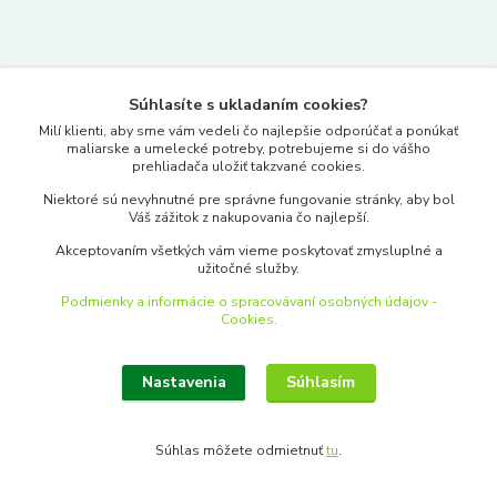
Kontakty
Súhlasíte s ukladaním cookies?
www.merkantil.sk
Milí klienti, aby sme vám vedeli čo najlepšie odporúčať a ponúkať
maliarske a umelecké potreby, potrebujeme si do vášho
prehliadača uložiť takzvané cookies.
0903 233 443
Niektoré sú nevyhnutné pre správne fungovanie stránky, aby bol
Pondelok-Piatok: 9.00-17.00hod.
Váš zážitok z nakupovania čo najlepší.
objednavky@merkantil-obchod.sk
Akceptovaním všetkých vám vieme poskytovať zmysluplné a
užitočné služby.
Podmienky a informácie o spracovávaní osobných údajov -
Cookies.
Nastavenia
Súhlasím
Upraviť zber cookies.
Súhlas môžete odmietnuť
tu
.
Vytvorené na
Eshop-rychlo.sk