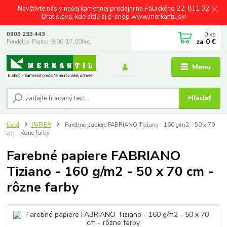
Navštívte nás v našej kamennej predajni na Palackého 22, 811 02
Bratislava, kde sídli aj e-shop www.merkantil.sk!
0
ks
0903 233 443
za
0 €
Pondelok-Piatok: 9.00-17.00hod.
Menu
Hľadať
Úvod
PAPIER
Farebné papiere FABRIANO Tiziano - 160 g/m2 - 50 x 70
cm - rôzne farby
Farebné papiere FABRIANO
Tiziano - 160 g/m2 - 50 x 70 cm -
rôzne farby