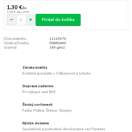
1,30 €
/
ks
1,06 €
bez DPH
Pridať do košíka
Číslo produktu:
11115070
Výrobca/Značka:
FABRIANO
Gramáž:
160 g/m2
Záruka kvality
Kvalitné produkty + Odbornosť a ochota
Doprava zadarmo
Pri nákupe nad 90 €
Široký sortiment
Farby, Plátna, Štetce, Stojany
Rýchle dodanie
Spoľahlivé a pohodlné doručovanie cez Packetu