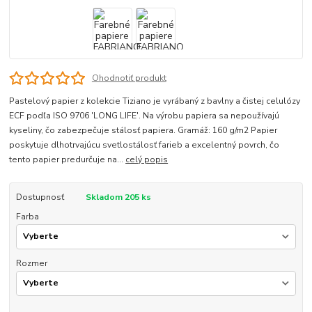
Ohodnotiť produkt
Pastelový papier z kolekcie Tiziano je vyrábaný z bavlny a čistej celulózy
ECF podľa ISO 9706 'LONG LIFE'. Na výrobu papiera sa nepoužívajú
kyseliny, čo zabezpečuje stálosť papiera. Gramáž: 160 g/m2 Papier
poskytuje dlhotrvajúcu svetlostálosť farieb a excelentný povrch, čo
tento papier predurčuje na...
celý popis
Dostupnosť
Skladom 205 ks
Farba
Rozmer