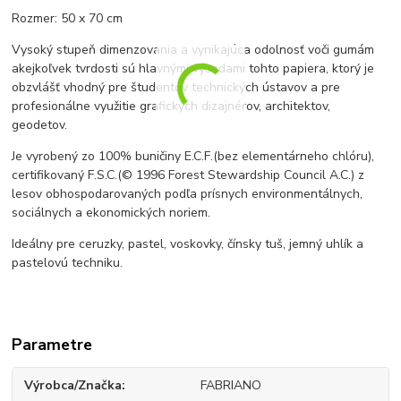
Rozmer: 50 x 70 cm
Vysoký stupeň dimenzovania a vynikajúca odolnosť voči gumám
akejkoľvek tvrdosti sú hlavnými výsadami tohto papiera, ktorý je
obzvlášť vhodný pre študentov technických ústavov a pre
profesionálne využitie grafických dizajnérov, architektov,
geodetov.
Je vyrobený zo 100% buničiny E.C.F.
(bez elementárneho chlóru),
certifikovaný F.S.C.
(© 1996 Forest Stewardship Council A.C.) z
lesov obhospodarovaných podľa prísnych environmentálnych,
sociálnych a ekonomických noriem.
Ideálny pre ceruzky, pastel, voskovky, čínsky tuš, jemný uhlík a
pastelovú techniku.
Parametre
Výrobca/Značka
FABRIANO