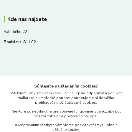
Kde nás nájdete
Palackého 22
Bratislava, 811 02
Kontakty
Súhlasíte s ukladaním cookies?
www.merkantil.sk
Milí klienti, aby sme vám vedeli čo najlepšie odporúčať a ponúkať
maliarske a umelecké potreby, potrebujeme si do vášho
prehliadača uložiť takzvané cookies.
0903 233 443
Niektoré sú nevyhnutné pre správne fungovanie stránky, aby bol
Pondelok-Piatok: 9.00-17.00hod.
Váš zážitok z nakupovania čo najlepší.
objednavky@merkantil-obchod.sk
Akceptovaním všetkých vám vieme poskytovať zmysluplné a
užitočné služby.