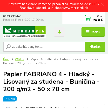
Navštívte nás v našej kamennej predajni na Palackého 22, 811 02
Bratislava, kde sídli aj e-shop www.merkantil.sk!
0
ks
0903 233 443
za
0 €
Pondelok-Piatok: 9.00-17.00hod.
Menu
Hľadať
Úvod
PAPIER
Papier FABRIANO 4 - Hladký - Lisovaný za studena -
Buničina - 200 g/m2 - 50 x 70 cm
Papier FABRIANO 4 - Hladký -
Lisovaný za studena - Buničina -
200 g/m2 - 50 x 70 cm
Novinka