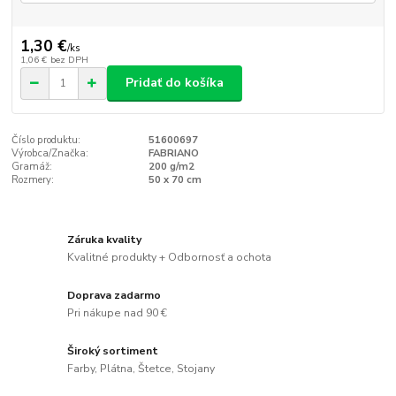
1,30 €
/
ks
1,06 €
bez DPH
Pridať do košíka
Číslo produktu:
51600697
Výrobca/Značka:
FABRIANO
Gramáž:
200 g/m2
Rozmery:
50 x 70 cm
Záruka kvality
Kvalitné produkty + Odbornosť a ochota
Doprava zadarmo
Pri nákupe nad 90 €
Široký sortiment
Farby, Plátna, Štetce, Stojany