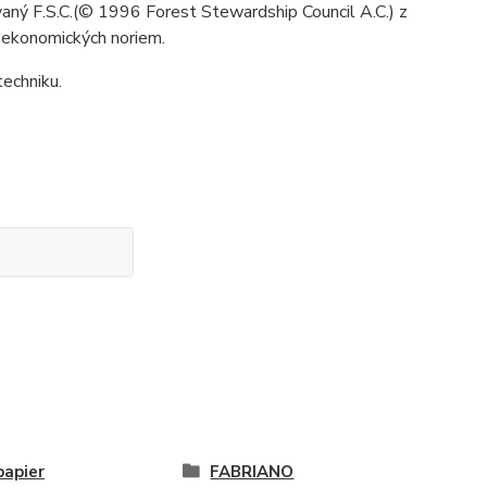
aný F.S.C.
(© 1996 Forest Stewardship Council A.C.) z
 ekonomických noriem.
techniku.
papier
FABRIANO