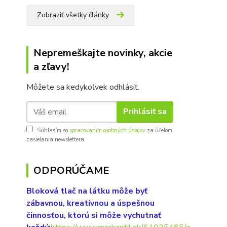
Zobraziť všetky články
Nepremeškajte novinky, akcie
a zľavy!
Môžete sa kedykoľvek odhlásiť.
Prihlásiť sa
Súhlasím so
spracovaním osobných údajov
za účelom
zasielania newslettera.
ODPORÚČAME
Bloková tlač na látku môže byť
zábavnou, kreatívnou a úspešnou
činnosťou, ktorú si môže vychutnať