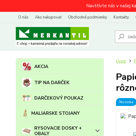
Navštívte nás v našej k
O nás
Ako nakupovať
Obchodné podmienky
Kontakty
Úvod
AKCIA
Papi
TIP NA DARČEK
rôzn
DARČEKOVÝ POUKAZ
Novinka
MALIARSKE STOJANY
RYSOVACIE DOSKY +
OBALY