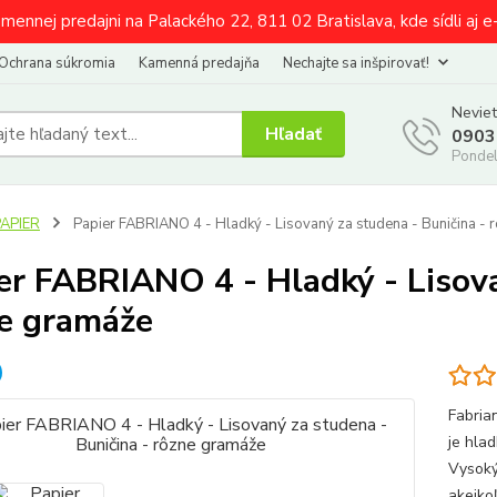
amennej predajni na Palackého 22, 811 02 Bratislava, kde sídli aj 
Ochrana súkromia
Kamenná predajňa
Nechajte sa inšpirovať!
Neviet
Hľadať
0903
Pondel
PAPIER
Papier FABRIANO 4 - Hladký - Lisovaný za studena - Buničina -
er FABRIANO 4 - Hladký - Lisova
e gramáže
Fabria
je hla
Vysoký
akejko