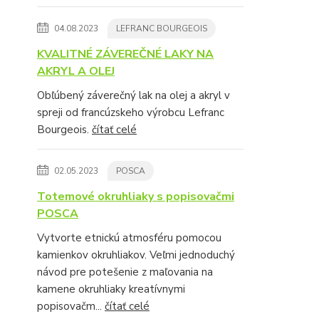
04.08.2023
LEFRANC BOURGEOIS
KVALITNÉ ZÁVEREČNÉ LAKY NA
AKRYL A OLEJ
Obľúbený záverečný lak na olej a akryl v
spreji od francúzskeho výrobcu Lefranc
Bourgeois.
čítať celé
02.05.2023
POSCA
Totemové okruhliaky s popisovačmi
POSCA
Vytvorte etnickú atmosféru pomocou
kamienkov okruhliakov. Veľmi jednoduchý
návod pre potešenie z maľovania na
kamene okruhliaky kreatívnymi
popisovačm...
čítať celé