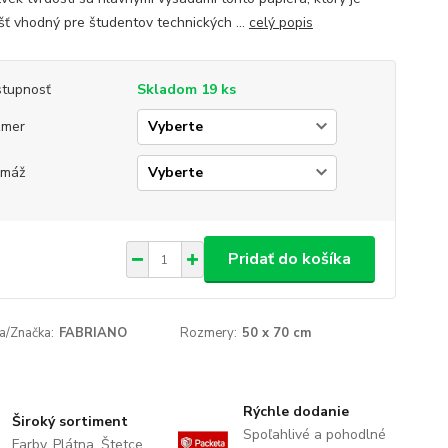
šť vhodný pre študentov technických ...
celý popis
tupnosť
Skladom 19 ks
zmer
amáž
Pridať do košíka
a/Značka:
FABRIANO
Rozmery:
50 x 70 cm
Rýchle dodanie
Široký sortiment
Spoľahlivé a pohodlné
Farby, Plátna, Štetce,