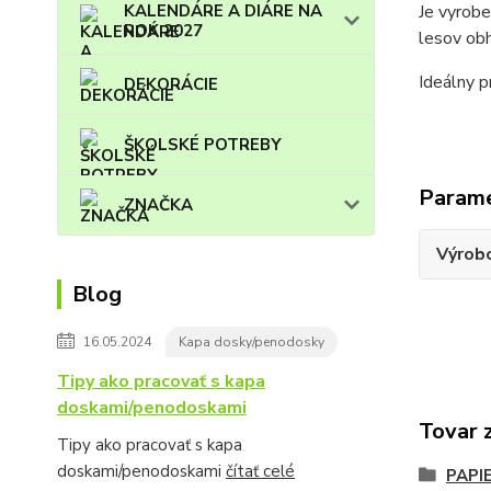
KALENDÁRE A DIÁRE NA
Je vyrobe
ROK 2027
lesov obh
Ideálny p
DEKORÁCIE
ŠKOLSKÉ POTREBY
Param
ZNAČKA
Výrob
Blog
16.05.2024
Kapa dosky/penodosky
Tipy ako pracovať s kapa
doskami/penodoskami
Tovar 
Tipy ako pracovať s kapa
doskami/penodoskami
čítať celé
PAPI