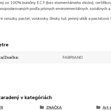
ný zo 100% buničiny E.C.F.
(bez elementárneho chlóru), certifikov
ospodarovaných podľa prísnych environmentálnych, sociálnych a
re ceruzky, pastel, voskovky, čínsky tuš, jemný uhlík a pastelovú 
etre
ca/Značka
FABRIANO
zaradený v kategóriách
ER
ZNAČKA
Art 