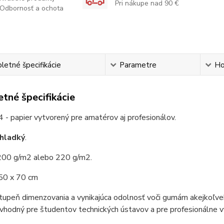
Pri nákupe nad 90 €
Odbornosť a ochota
etné špecifikácie
Parametre
Ho
tné špecifikácie
4 - papier
vytvorený pre amatérov aj profesionálov
.
hladký
.
200 g/m2 alebo 220 g/m2.
50 x 70 cm
upeň dimenzovania a vynikajúca odolnosť voči gumám akejkoľvek 
vhodný pre študentov technických ústavov a pre profesionálne vyu