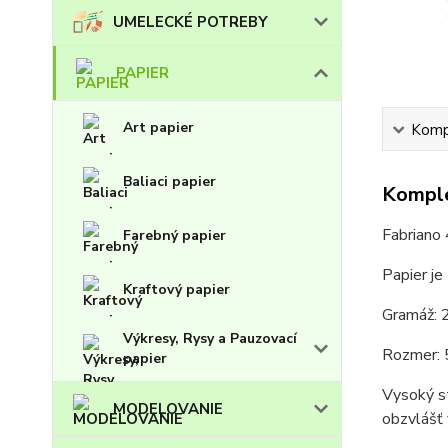
UMELECKÉ POTREBY
PAPIER
Art papier
Kompl
Baliaci papier
Komple
Fabriano 
Farebný papier
Papier je
Kraftový papier
Gramáž: 
Výkresy, Rysy a Pauzovací
Rozmer: 
papier
Vysoký st
MODELOVANIE
obzvlášť 