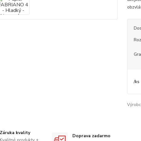
obzvlá
Dos
Ro
Gr
/
ks
Výrobc
Záruka kvality
Doprava zadarmo
Kvalitné produkty +