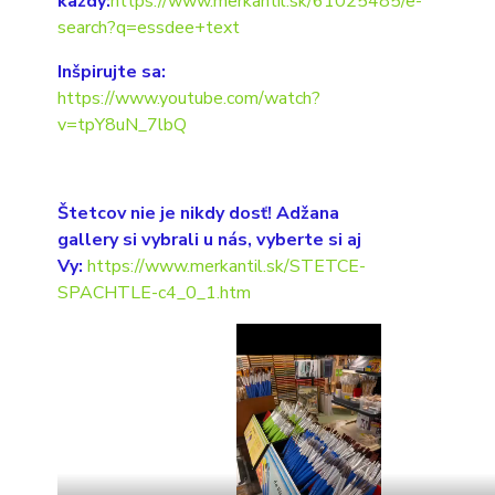
každý:
https://www.merkantil.sk/61025485/e-
search?q=essdee+text
Inšpirujte sa:
https://www.youtube.com/watch?
v=tpY8uN_7lbQ
Štetcov nie je nikdy dosť! Adžana
gallery si vybrali u nás, vyberte si aj
Vy:
https://www.merkantil.sk/STETCE-
SPACHTLE-c4_0_1.htm