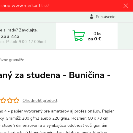
e-shop www.merkantil.sk!
Prihlásenie
e si rady? Zavolajte.
0
ks
 233 443
za
0 €
ok-Piatok: 9.00-17.00hod.
 rôzne gramáže
ný za studena - Buničina -
Ohodnotiť produkt
no 4 - papier vytvorený pre amatérov aj profesionálov. Papier
dký. Gramáž: 200 g/m2 alebo 220 g/m2. Rozmer: 50 x 70 cm
 stupeň dimenzovania a vynikajúca odolnosť voči gumám
ľvek tvrdosti sú hlavnými výsadami tohto papiera, ktorý je