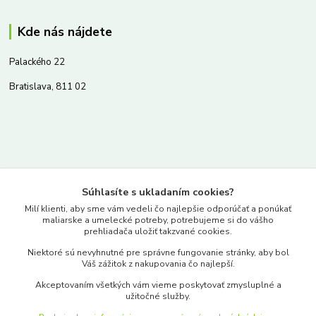
Kde nás nájdete
Palackého 22
Bratislava, 811 02
Kontakty
Súhlasíte s ukladaním cookies?
www.merkantil.sk
Milí klienti, aby sme vám vedeli čo najlepšie odporúčať a ponúkať
maliarske a umelecké potreby, potrebujeme si do vášho
prehliadača uložiť takzvané cookies.
0903 233 443
Niektoré sú nevyhnutné pre správne fungovanie stránky, aby bol
Pondelok-Piatok: 9.00-17.00hod.
Váš zážitok z nakupovania čo najlepší.
objednavky@merkantil-obchod.sk
Akceptovaním všetkých vám vieme poskytovať zmysluplné a
užitočné služby.