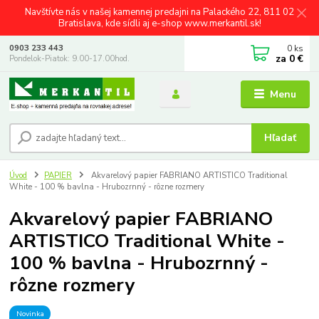
Navštívte nás v našej kamennej predajni na Palackého 22, 811 02
Bratislava, kde sídli aj e-shop www.merkantil.sk!
0
ks
0903 233 443
za
0 €
Pondelok-Piatok: 9.00-17.00hod.
Menu
Hľadať
Úvod
PAPIER
Akvarelový papier FABRIANO ARTISTICO Traditional
White - 100 % bavlna - Hrubozrnný - rôzne rozmery
Akvarelový papier FABRIANO
ARTISTICO Traditional White -
100 % bavlna - Hrubozrnný -
rôzne rozmery
Novinka