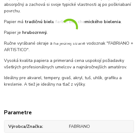
absorpčný a zachová si svoje typické vlastnosti aj po poškriabaní
povrchu.
Papier má
tradičnú bielu farbu, bez chemického bielenia
.
Papier je
hrubozrnný.
Ručne vyrábané okraje a na jednej strane vodoznak "FABRIANO +
ARTISTICO".
Vysoká kvalita papiera a primeraná cena uspokojí požiadavky
všetkých profesionálnych umelcov a najnáročnejších amatérov.
Ideálny pre akvarel, tempery, gvaš, akryl, tuš, uhlík, grafiku a
kreslenie.
A tiež je ideálny na tlač z výšky.
Parametre
Výrobca/Značka
FABRIANO