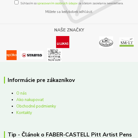
Súhlasím so
spracovaním osobných údajov
za účelom zasielania newslettera.
Môžete sa kedykoľvek odhlásiť.
NAŠE ZNAČKY
Informácie pre zákazníkov
O nás
Ako nakupovať
Obchodné podmienky
Kontakty
Tip - Článok o FABER-CASTELL Pitt Artist Pens