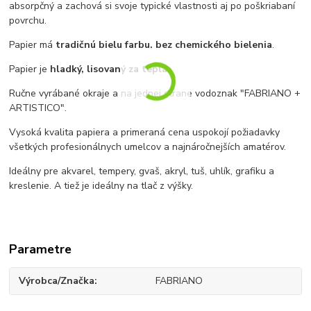
absorpčný a zachová si svoje typické vlastnosti aj po poškriabaní
povrchu.
Papier má
tradičnú bielu farbu, bez chemického bielenia
.
Papier je
hladký, lisovaný za tepla
.
Ručne vyrábané okraje a na jednej strane vodoznak "FABRIANO +
ARTISTICO".
Vysoká kvalita papiera a primeraná cena uspokojí požiadavky
všetkých profesionálnych umelcov a najnáročnejších amatérov.
Ideálny pre akvarel, tempery, gvaš, akryl, tuš, uhlík, grafiku a
kreslenie.
A tiež je ideálny na tlač z výšky.
Parametre
Výrobca/Značka
FABRIANO