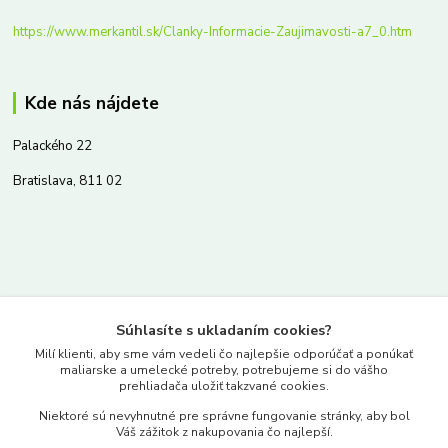
https://www.merkantil.sk/Clanky-Informacie-Zaujimavosti-a7_0.htm
Kde nás nájdete
Palackého 22
Bratislava, 811 02
Kontakty
Súhlasíte s ukladaním cookies?
www.merkantil.sk
Milí klienti, aby sme vám vedeli čo najlepšie odporúčať a ponúkať
maliarske a umelecké potreby, potrebujeme si do vášho
prehliadača uložiť takzvané cookies.
0903 233 443
Niektoré sú nevyhnutné pre správne fungovanie stránky, aby bol
Pondelok-Piatok: 9.00-17.00hod.
Váš zážitok z nakupovania čo najlepší.