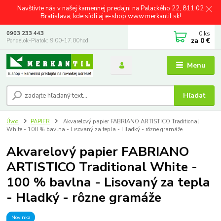
Navštívte nás v našej kamennej predajni na Palackého 22, 811 02
Bratislava, kde sídli aj e-shop www.merkantil.sk!
0
ks
0903 233 443
za
0 €
Pondelok-Piatok: 9.00-17.00hod.
Menu
Hľadať
Úvod
PAPIER
Akvarelový papier FABRIANO ARTISTICO Traditional
White - 100 % bavlna - Lisovaný za tepla - Hladký - rôzne gramáže
Akvarelový papier FABRIANO
ARTISTICO Traditional White -
100 % bavlna - Lisovaný za tepla
- Hladký - rôzne gramáže
Novinka