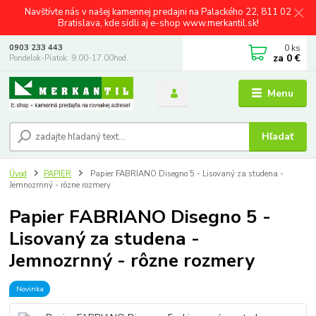
Navštívte nás v našej kamennej predajni na Palackého 22, 811 02
Bratislava, kde sídli aj e-shop www.merkantil.sk!
0
ks
0903 233 443
za
0 €
Pondelok-Piatok: 9.00-17.00hod.
Menu
Hľadať
Úvod
PAPIER
Papier FABRIANO Disegno 5 - Lisovaný za studena -
Jemnozrnný - rôzne rozmery
Papier FABRIANO Disegno 5 -
Lisovaný za studena -
Jemnozrnný - rôzne rozmery
Novinka