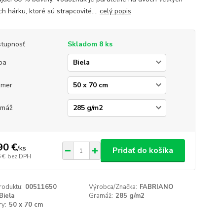
h hárku, ktoré sú strapcovité....
celý popis
tupnosť
Skladom 8 ks
ba
zmer
amáž
90 €
/
ks
Pridať do košíka
 €
bez DPH
roduktu:
00511650
Výrobca/Značka:
FABRIANO
Biela
Gramáž:
285 g/m2
y:
50 x 70 cm