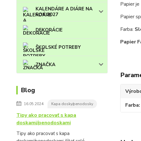
Papier je
KALENDÁRE A DIÁRE NA
ROK 2027
Papier s
Farba:
Sl
DEKORÁCIE
Papier F
ŠKOLSKÉ POTREBY
ZNAČKA
Param
Blog
Výrob
16.05.2024
Kapa dosky/penodosky
Farba
Tipy ako pracovať s kapa
doskami/penodoskami
Tipy ako pracovať s kapa
doskami/penodoskami
čítať celé