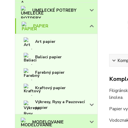
UMELECKÉ POTREBY
PAPIER
Art papier
Baliaci papier
Kompl
Farebný papier
Komple
Kraftový papier
Filigráns
linolea.
Výkresy, Rysy a Pauzovací
papier
Papier vy
Vodoznak 
MODELOVANIE