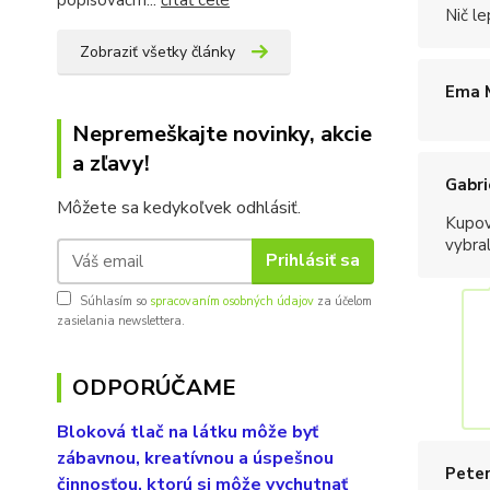
Nič l
Zobraziť všetky články
Ema 
Nepremeškajte novinky, akcie
a zľavy!
Gabri
Môžete sa kedykoľvek odhlásiť.
Kupov
vybral
Prihlásiť sa
Súhlasím so
spracovaním osobných údajov
za účelom
zasielania newslettera.
ODPORÚČAME
Bloková tlač na látku môže byť
zábavnou, kreatívnou a úspešnou
Peter
činnosťou, ktorú si môže vychutnať