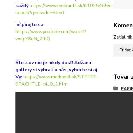
každý:
https://www.merkantil.sk/61025485/e-
search?q=essdee+text
Inšpirujte sa:
Komen
https://www.youtube.com/watch?
Zatial ni
v=tpY8uN_7lbQ
Pridať
Štetcov nie je nikdy dosť! Adžana
gallery si vybrali u nás, vyberte si aj
Tovar 
Vy:
https://www.merkantil.sk/STETCE-
SPACHTLE-c4_0_1.htm
PAPI