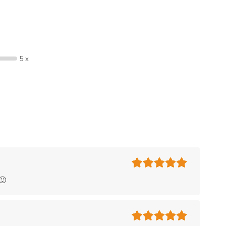
5 x
🙂