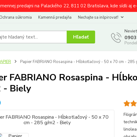
amennej predajni na Palackého 22, 811 02 Bratislava, kde sídli aj 
Ochrana súkromia
Kamenná predajňa
Nechajte sa inšpirovať!
Neviet
Hľadať
0903
Pondel
PAPIER
Papier FABRIANO Rosaspina - Hĺbkotlačový - 50 x 70 cm - 285 g
er FABRIANO Rosaspina - Hĺbkot
 - Biely
Filigr
technik
linole
obsahu