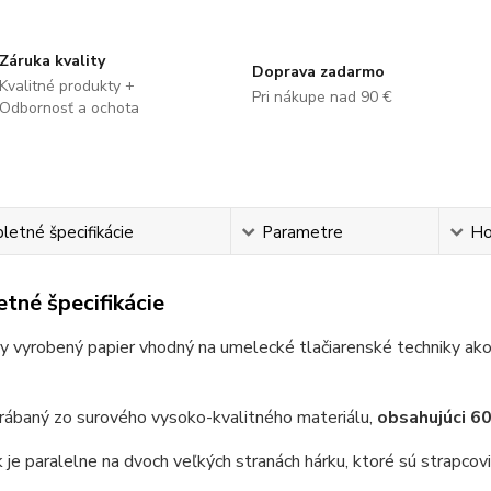
Záruka kvality
Doprava zadarmo
Kvalitné produkty +
Pri nákupe nad 90 €
Odbornosť a ochota
etné špecifikácie
Parametre
Ho
tné špecifikácie
ky vyrobený papier vhodný na umelecké tlačiarenské techniky ako sú
rábaný zo surového vysoko-kvalitného materiálu,
obsahujúci 6
je paralelne na dvoch veľkých stranách hárku, ktoré sú strapcovi