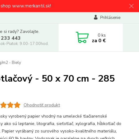
e-shop www.merkantil.sk!
Prihlásenie
e si rady? Zavolajte.
0
ks
 233 443
za
0 €
ok-Piatok: 9.00-17.00hod.
/m2 - Biely
lačový - 50 x 70 cm - 285
Ohodnotiť produkt
ánsky vyrobený papier vhodný na umelecké tlačiarenské
y ako sú leptanie, litografia, sieťotlač, xylografia, hĺbkotlač do
a. Papier vyrábaný zo surového vysoko-kvalitného materiálu,
júci 60 % bavlny. Vodoznak je paralelne na dvoch veľkých