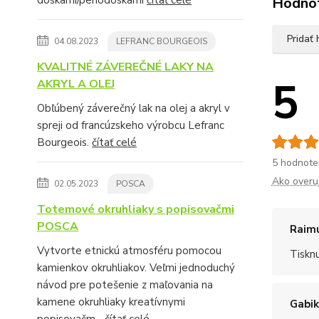
Hodno
Pridať
04.08.2023
LEFRANC BOURGEOIS
KVALITNÉ ZÁVEREČNÉ LAKY NA
5
AKRYL A OLEJ
Obľúbený záverečný lak na olej a akryl v
spreji od francúzskeho výrobcu Lefranc
Bourgeois.
čítať celé
5 hodnote
Ako overu
02.05.2023
POSCA
Totemové okruhliaky s popisovačmi
POSCA
Raim
Vytvorte etnickú atmosféru pomocou
Tiskn
kamienkov okruhliakov. Veľmi jednoduchý
návod pre potešenie z maľovania na
kamene okruhliaky kreatívnymi
Gabik
popisovačm...
čítať celé