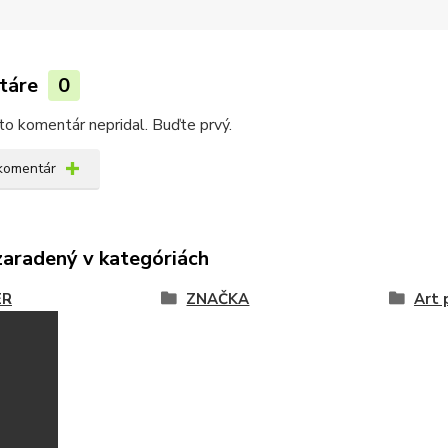
táre
0
kto komentár nepridal. Buďte prvý.
 komentár
zaradený v kategóriách
ER
ZNAČKA
Art 