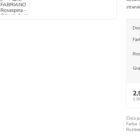
stranác
Dos
Far
Ro
Gr
2,
2,36
Číslo p
Farba:
Rozmer