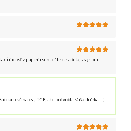
akú radosť z papiera som ešte nevidela, vraj som
abriano sú naozaj TOP, ako potvrdila Vaša dcérka! :-)