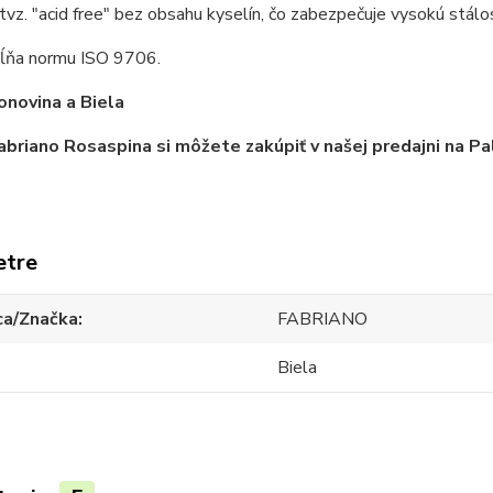
 tvz. "acid free" bez obsahu kyselín, čo zabezpečuje vysokú stálo
pĺňa normu ISO 9706.
onovina a Biela
abriano Rosaspina si môžete zakúpiť v našej predajni na 
etre
ca/Značka
FABRIANO
Biela