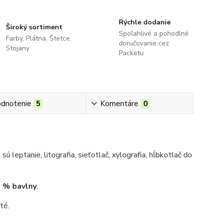
Rýchle dodanie
Široký sortiment
Spoľahlivé a pohodlné
Farby, Plátna, Štetce,
doručovanie cez
Stojany
Packetu
dnotenie
5
Komentáre
0
 leptanie, litografia, sieťotlač, xylografia, hĺbkotlač do
0 % bavlny
.
té.