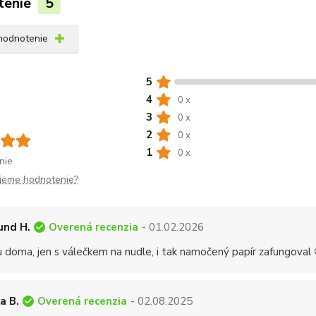
tenie
5
 hodnotenie
5
4
0 x
3
0 x
2
0 x
1
0 x
nie
jeme hodnotenie?
Overená recenzia
und H.
- 01.02.2026
u doma, jen s válečkem na nudle, i tak namočený papír zafungoval 
Overená recenzia
a B.
- 02.08.2025