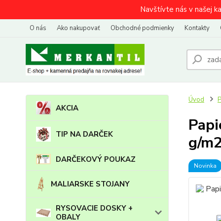
Navštívte nás v našej k
O nás
Ako nakupovať
Obchodné podmienky
Kontakty
Úvod
AKCIA
Papi
TIP NA DARČEK
g/m2
DARČEKOVÝ POUKAZ
Novinka
MALIARSKE STOJANY
RYSOVACIE DOSKY +
OBALY