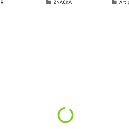
ER
ZNAČKA
Art 