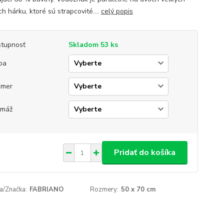
h hárku, ktoré sú strapcovité....
celý popis
tupnosť
Skladom 53 ks
ba
zmer
amáž
Pridať do košíka
a/Značka:
FABRIANO
Rozmery:
50 x 70 cm