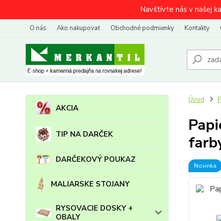
Navštívte nás v našej k
O nás
Ako nakupovať
Obchodné podmienky
Kontakty
Úvod
AKCIA
Papi
TIP NA DARČEK
farb
DARČEKOVÝ POUKAZ
Novinka
MALIARSKE STOJANY
RYSOVACIE DOSKY +
OBALY