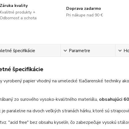
Záruka kvality
Doprava zadarmo
Kvalitné produkty +
Pri nákupe nad 90 €
Odbornosť a ochota
etné špecifikácie
Parametre
Ho
tné špecifikácie
ky vyrobený papier vhodný na umelecké tlačiarenské techniky ako sú
rábaný zo surového vysoko-kvalitného materiálu,
obsahujúci 6
je paralelne na dvoch veľkých stranách hárku, ktoré sú strapcovi
 tvz. "acid free" bez obsahu kyselín, čo zabezpečuje vysokú stálo