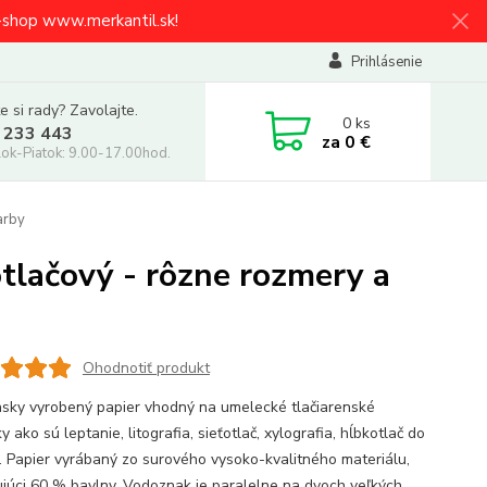
e-shop www.merkantil.sk!
Prihlásenie
e si rady? Zavolajte.
0
ks
 233 443
za
0 €
ok-Piatok: 9.00-17.00hod.
arby
lačový - rôzne rozmery a
Ohodnotiť produkt
ánsky vyrobený papier vhodný na umelecké tlačiarenské
y ako sú leptanie, litografia, sieťotlač, xylografia, hĺbkotlač do
a. Papier vyrábaný zo surového vysoko-kvalitného materiálu,
júci 60 % bavlny. Vodoznak je paralelne na dvoch veľkých