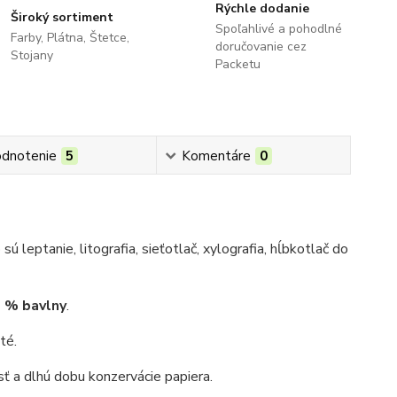
Rýchle dodanie
Široký sortiment
Spoľahlivé a pohodlné
Farby, Plátna, Štetce,
doručovanie cez
Stojany
Packetu
dnotenie
5
Komentáre
0
 leptanie, litografia, sieťotlač, xylografia, hĺbkotlač do
0 % bavlny
.
té.
sť a dlhú dobu konzervácie papiera.