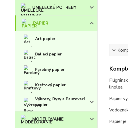
UMELECKÉ POTREBY
PAPIER
Art papier
Kompl
Baliaci papier
Komple
Farebný papier
Filigráns
Kraftový papier
linolea.
Papier vy
Výkresy, Rysy a Pauzovací
papier
Vodoznak 
MODELOVANIE
Papier je