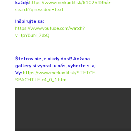
každý:
https://www.merkantil.sk/61025485/e-
search?q=essdee+text
Inšpirujte sa:
https://www.youtube.com/watch?
v=tpY8uN_7lbQ
Štetcov nie je nikdy dosť! Adžana
gallery si vybrali u nás, vyberte si aj
Vy:
https://www.merkantil.sk/STETCE-
SPACHTLE-c4_0_1.htm