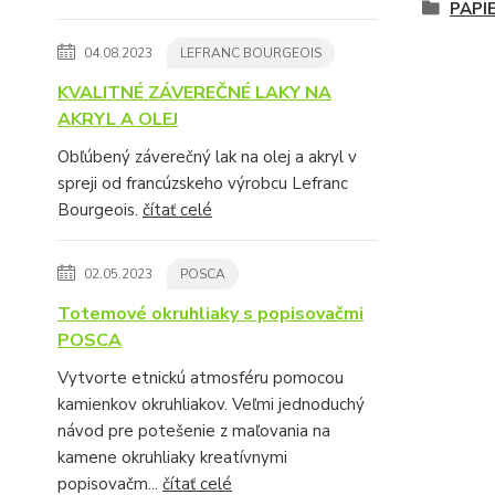
PAPI
04.08.2023
LEFRANC BOURGEOIS
KVALITNÉ ZÁVEREČNÉ LAKY NA
AKRYL A OLEJ
Obľúbený záverečný lak na olej a akryl v
spreji od francúzskeho výrobcu Lefranc
Bourgeois.
čítať celé
02.05.2023
POSCA
Totemové okruhliaky s popisovačmi
POSCA
Vytvorte etnickú atmosféru pomocou
kamienkov okruhliakov. Veľmi jednoduchý
návod pre potešenie z maľovania na
kamene okruhliaky kreatívnymi
popisovačm...
čítať celé