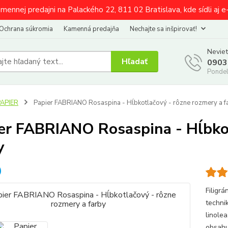
amennej predajni na Palackého 22, 811 02 Bratislava, kde sídli aj 
Ochrana súkromia
Kamenná predajňa
Nechajte sa inšpirovať!
Neviet
Hľadať
0903
Pondel
PAPIER
Papier FABRIANO Rosaspina - Hĺbkotlačový - rôzne rozmery a f
er FABRIANO Rosaspina - Hĺbkot
y
Filigr
technik
linole
obsahu