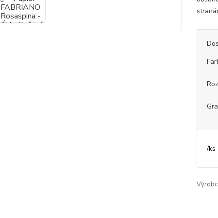
stranác
Dos
Far
Ro
Gr
/
ks
Výrobc