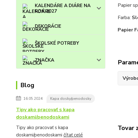
Papier s
KALENDÁRE A DIÁRE NA
ROK 2027
Farba:
Sl
DEKORÁCIE
Papier F
ŠKOLSKÉ POTREBY
ZNAČKA
Param
Výrob
Blog
16.05.2024
Kapa dosky/penodosky
Tipy ako pracovať s kapa
doskami/penodoskami
Tovar 
Tipy ako pracovať s kapa
doskami/penodoskami
čítať celé