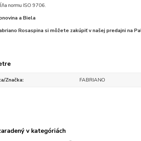
pĺňa normu ISO 9706.
onovina a Biela
abriano Rosaspina si môžete zakúpiť v našej predajni na 
etre
ca/Značka
FABRIANO
zaradený v kategóriách