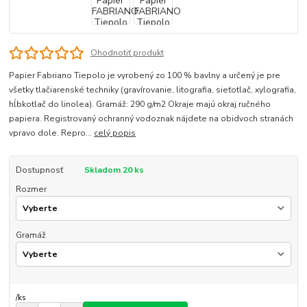
Ohodnotiť produkt
Papier Fabriano Tiepolo je vyrobený zo 100 % bavlny a určený je pre
všetky tlačiarenské techniky (gravírovanie, litografia, sieťotlač, xylografia,
hĺbkotlač do linolea). Gramáž: 290 g/m2 Okraje majú okraj ručného
papiera. Registrovaný ochranný vodoznak nájdete na obidvoch stranách
vpravo dole. Repro...
celý popis
Dostupnosť
Skladom 20 ks
Rozmer
Gramáž
/
ks