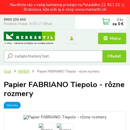
Navštívte nás v našej kamennej predajni na Palackého 22, 811 02
Bratislava, kde sídli aj e-shop www.merkantil.sk!
0
ks
0903 233 443
za
0 €
Pondelok-Piatok: 9.00-17.00hod.
Menu
Hľadať
Úvod
PAPIER
Papier FABRIANO Tiepolo - rôzne rozmery
Papier FABRIANO Tiepolo - rôzne
rozmery
Novinka