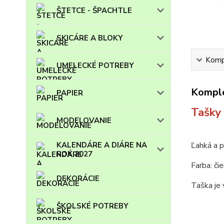
ŠTETCE - ŠPACHTLE
SKICÁRE A BLOKY
Kompl
UMELECKÉ POTREBY
Komple
PAPIER
Tašky 
MODELOVANIE
KALENDÁRE A DIÁRE NA
Ľahká a p
ROK 2027
Farba: či
DEKORÁCIE
Taška je 
ŠKOLSKÉ POTREBY