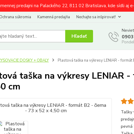
amennej predajni na Palackého 22, 811 02 Bratislava, kde sídli aj 
Ochrana súkromia
Kamenná predajňa
Nechajte sa inšpirovať!
Neviet
Hľadať
0903
Pondel
RYSOVACIE DOSKY + OBALY
Plastová taška na výkresy LENIAR - formát B
tová taška na výkresy LENIAR - 
50 cm
Tašky 
p
pevná 
Taška 