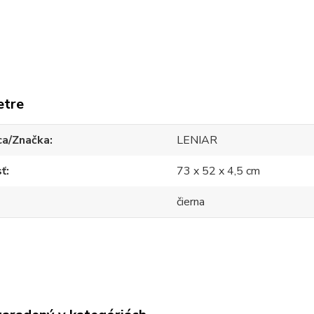
etre
ca/Značka
LENIAR
sť
73 x 52 x 4,5 cm
čierna