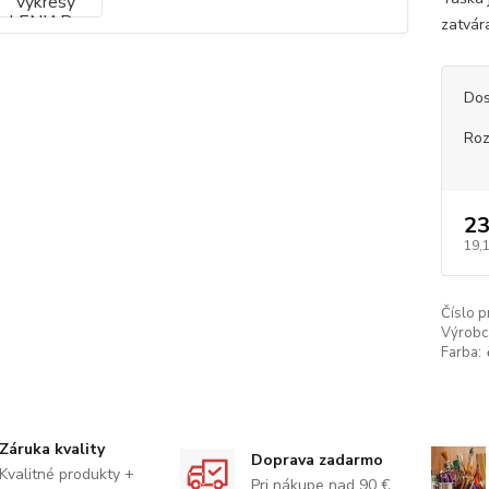
zatvár
Dos
Ro
23
19,
Číslo p
Výrobc
Farba:
Záruka kvality
Doprava zadarmo
Kvalitné produkty +
Pri nákupe nad 90 €