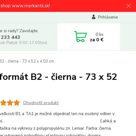
e-shop www.merkantil.sk!
Prihlásenie
e si rady? Zavolajte.
0
ks
 233 443
za
0 €
ok-Piatok: 9.00-17.00hod.
2 - čierna - 73 x 52 x 4,50 cm
formát B2 - čierna - 73 x 52
Ohodnotiť produkt
veľkosti B1 a TA1 je možné objednať len na osobný odber v
redajni. Ľahká a
taška na výkresy z polypropylénu zn. Leniar. Farba: čierna
je vybavená pohodlnou plastovou rukoväťou, dvoma