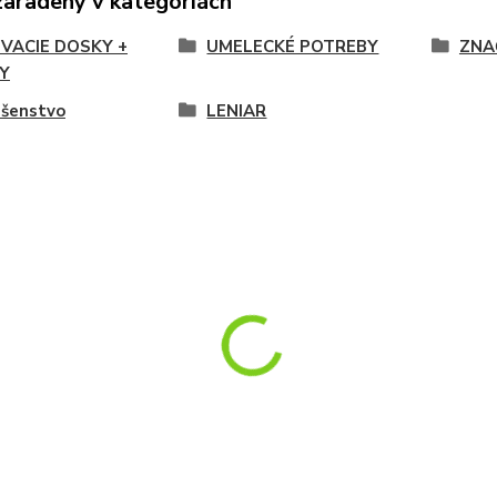
zaradený v kategóriách
VACIE DOSKY +
UMELECKÉ POTREBY
ZNA
Y
ušenstvo
LENIAR