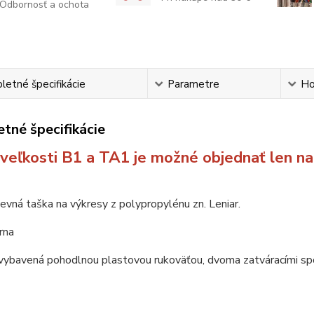
Odbornosť a ochota
etné špecifikácie
Parametre
Ho
tné špecifikácie
veľkosti B1 a TA1 je možné objednať len n
evná taška na výkresy z polypropylénu zn. Leniar.
erna
v
ybavená pohodlnou plastovou rukoväťou, dvoma zatváracími s