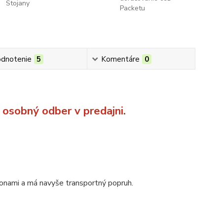
Stojany
Packetu
dnotenie
5
Komentáre
0
a osobný odber v predajni.
ponami a má
navyše transportný popruh.