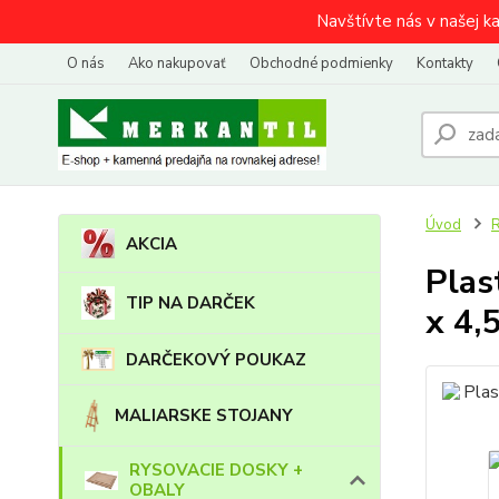
Navštívte nás v našej k
O nás
Ako nakupovať
Obchodné podmienky
Kontakty
Úvod
AKCIA
Plas
TIP NA DARČEK
x 4,
DARČEKOVÝ POUKAZ
MALIARSKE STOJANY
RYSOVACIE DOSKY +
OBALY