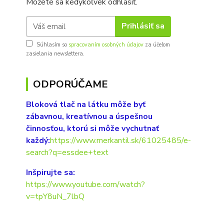
Môžete sa kedykoľvek odhlásiť.
Prihlásiť sa
Súhlasím so
spracovaním osobných údajov
za účelom
zasielania newslettera.
ODPORÚČAME
Bloková tlač na látku môže byť
zábavnou, kreatívnou a úspešnou
činnosťou, ktorú si môže vychutnať
každý:
https://www.merkantil.sk/61025485/e-
search?q=essdee+text
Inšpirujte sa:
https://www.youtube.com/watch?
v=tpY8uN_7lbQ