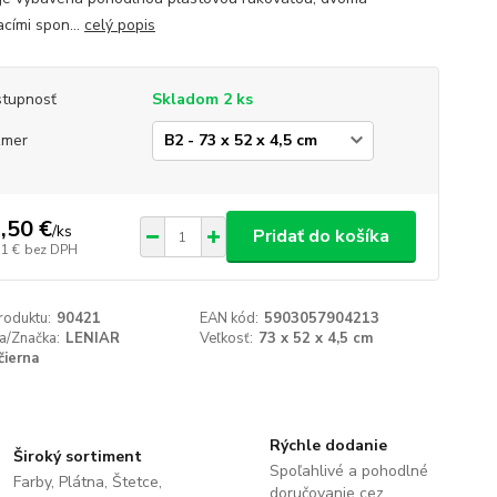
acími spon...
celý popis
tupnosť
Skladom 2 ks
zmer
,50 €
/
ks
Pridať do košíka
11 €
bez DPH
roduktu:
90421
EAN kód:
5903057904213
a/Značka:
LENIAR
Veľkosť:
73 x 52 x 4,5 cm
čierna
Rýchle dodanie
Široký sortiment
Spoľahlivé a pohodlné
Farby, Plátna, Štetce,
doručovanie cez