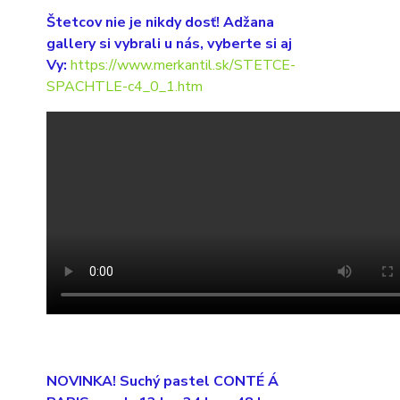
Štetcov nie je nikdy dosť! Adžana
gallery si vybrali u nás, vyberte si aj
Vy:
https://www.merkantil.sk/STETCE-
SPACHTLE-c4_0_1.htm
NOVINKA! Suchý pastel CONTÉ Á