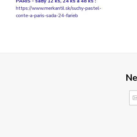
PARIS
- sady 12 ks, 24 ks a 48 ks :
https://www.merkantil.sk/suchy-pastel-
conte-a-paris-sada-24-farieb
Ne