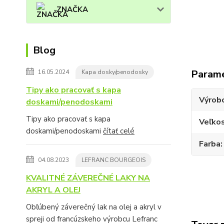
ZNAČKA
Blog
Param
16.05.2024
Kapa dosky/penodosky
Tipy ako pracovať s kapa
Výrob
doskami/penodoskami
Tipy ako pracovať s kapa
Veľko
doskami/penodoskami
čítať celé
Farba
04.08.2023
LEFRANC BOURGEOIS
KVALITNÉ ZÁVEREČNÉ LAKY NA
AKRYL A OLEJ
Obľúbený záverečný lak na olej a akryl v
spreji od francúzskeho výrobcu Lefranc