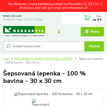
Navštívte nás v našej kamennej predajni na Palackého 22, 811 02
Bratislava, kde sídli aj e-shop www.merkantil.sk!
0
ks
0903 233 443
za
0 €
Pondelok-Piatok: 9.00-17.00hod.
Menu
Hľadať
Úvod
MALIARSKE PLÁTNA A MALIARSKE LEPENKY
Šepsovaná lepenka
- 100 % bavlna - 30 x 30 cm
Šepsovaná lepenka - 100 %
bavlna - 30 x 30 cm