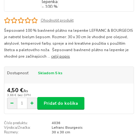
Ohodnotiť produkt
Šepsované 100 % bavlnené plátno na lepenke LEFRANC & BOURGEOIS
je natreté bielym šepsom. Rozmer: 30 x 30 cm Je vhodné pre olejové,
akrylové, temperové farby, spreje a iné kreatívne použitia s použítím
štetca a paletového noža. Šepsované bavlnené plátno na lepenke je
vhodné pre začínajúcich ...
celý popis
Dostupnosť
Skladom 5 ks
4,50 €
/
ks
3,66 €
bez DPH
Pridať do košíka
Číslo produktu:
4036
Výrobca/Značka:
Lefranc Bourgeois
Rozmery:
30 x 30 cm