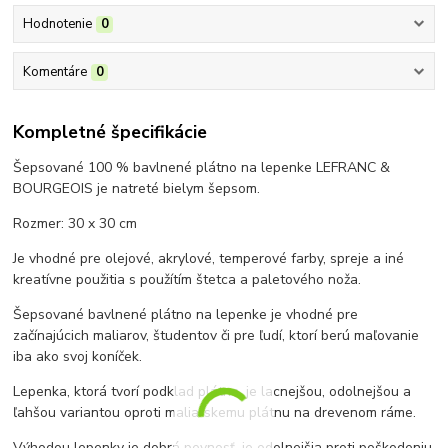
Hodnotenie
0
Komentáre
0
Kompletné špecifikácie
Šepsované 100 % bavlnené plátno na lepenke LEFRANC &
BOURGEOIS je natreté bielym šepsom.
Rozmer: 30 x 30 cm
Je vhodné pre olejové, akrylové, temperové farby, spreje a iné
kreatívne použitia s použítím štetca a paletového noža.
Šepsované bavlnené plátno na lepenke je vhodné pre
začínajúcich maliarov, študentov či pre ľudí, ktorí berú maľovanie
iba ako svoj koníček.
Lepenka, ktorá tvorí podklad plátna, je lacnejšou, odolnejšou a
ľahšou variantou oproti maliarskemu plátnu na drevenom ráme.
Výhodou lepenky je dobrá pevnosť, je odolnejšia proti poškodeniu