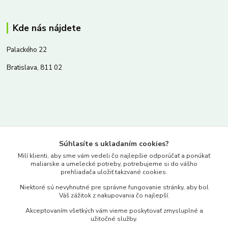
Kde nás nájdete
Palackého 22
Bratislava, 811 02
Kontakty
Súhlasíte s ukladaním cookies?
www.merkantil.sk
Milí klienti, aby sme vám vedeli čo najlepšie odporúčať a ponúkať
maliarske a umelecké potreby, potrebujeme si do vášho
prehliadača uložiť takzvané cookies.
0903 233 443
Niektoré sú nevyhnutné pre správne fungovanie stránky, aby bol
Pondelok-Piatok: 9.00-17.00hod.
Váš zážitok z nakupovania čo najlepší.
objednavky@merkantil-obchod.sk
Akceptovaním všetkých vám vieme poskytovať zmysluplné a
užitočné služby.