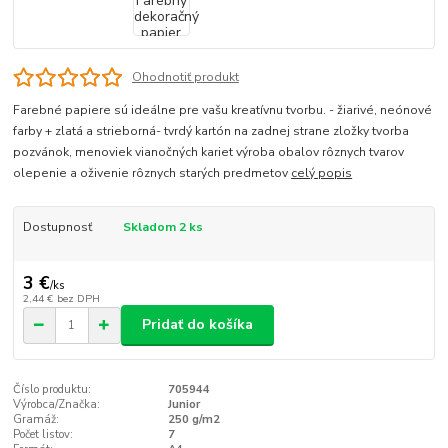
Ohodnotiť produkt
Farebné papiere sú ideálne pre vašu kreatívnu tvorbu. - žiarivé, neónové
farby + zlatá a strieborná- tvrdý kartón na zadnej strane zložky tvorba
pozvánok, menoviek vianočných kariet výroba obalov rôznych tvarov
olepenie a oživenie rôznych starých predmetov
celý popis
Dostupnosť
Skladom 2 ks
3 €
/
ks
2,44 €
bez DPH
Pridať do košíka
Číslo produktu:
705944
Výrobca/Značka:
Junior
Gramáž:
250 g/m2
Počet listov:
7