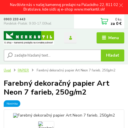
Navštívte nás v našej kamennej predajni na Palackého 22, 811 02
Bratislava, kde sídli aj e-shop www.merkantil.sk!
0
ks
0903 233 443
za
0 €
Pondelok-Piatok: 9.00-17.00hod.
Menu
Hľadať
Úvod
PAPIER
Farebný dekoračný papier Art Neon 7 farieb, 250g/m2
Farebný dekoračný papier Art
Neon 7 farieb, 250g/m2
Novinka