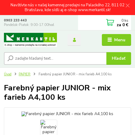
Navštívte nás v našej kamennej predajni na Palackého 22, 811 02
Bratislava, kde sídli aj e-shop www.merkantil.sk!
0
ks
0903 233 443
za
0 €
Pondelok-Piatok: 9.00-17.00hod.
Menu
Hľadať
Úvod
PAPIER
Farebný papier JUNIOR - mix farieb A4,100 ks
Farebný papier JUNIOR - mix
farieb A4,100 ks