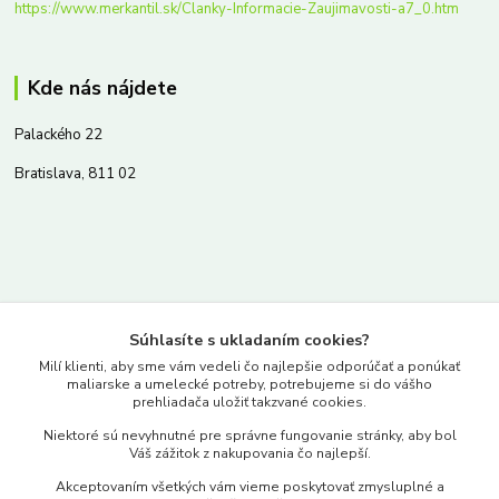
https://www.merkantil.sk/Clanky-Informacie-Zaujimavosti-a7_0.htm
Kde nás nájdete
Palackého 22
Bratislava, 811 02
Kontakty
Súhlasíte s ukladaním cookies?
www.merkantil.sk
Milí klienti, aby sme vám vedeli čo najlepšie odporúčať a ponúkať
maliarske a umelecké potreby, potrebujeme si do vášho
prehliadača uložiť takzvané cookies.
0903 233 443
Niektoré sú nevyhnutné pre správne fungovanie stránky, aby bol
Pondelok-Piatok: 9.00-17.00hod.
Váš zážitok z nakupovania čo najlepší.
objednavky@merkantil-obchod.sk
Akceptovaním všetkých vám vieme poskytovať zmysluplné a