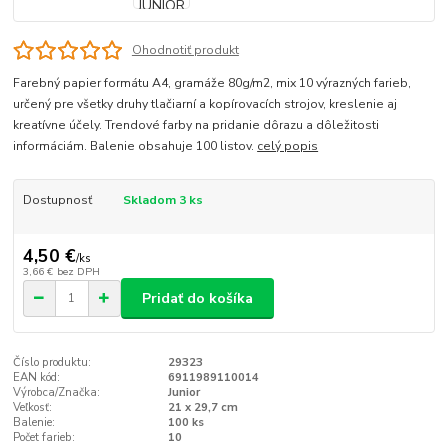
Ohodnotiť produkt
Farebný papier formátu A4, gramáže 80g/m2, mix 10 výrazných farieb,
určený pre všetky druhy tlačiarní a kopírovacích strojov, kreslenie aj
kreatívne účely. Trendové farby na pridanie dôrazu a dôležitosti
informáciám. Balenie obsahuje 100 listov.
celý popis
Dostupnosť
Skladom 3 ks
4,50 €
/
ks
3,66 €
bez DPH
Pridať do košíka
Číslo produktu:
29323
EAN kód:
6911989110014
Výrobca/Značka:
Junior
Veľkosť:
21 x 29,7 cm
Balenie:
100 ks
Počet farieb:
10