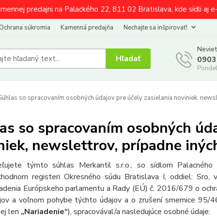
amennej predajni na Palackého 22, 811 02 Bratislava, kde sídli aj 
Ochrana súkromia
Kamenná predajňa
Nechajte sa inšpirovať!
Neviet
Hľadať
0903
Pondel
úhlas so spracovaním osobných údajov pre účely zasielania noviniek, newsl
as so spracovaním osobných údaj
niek, newslettrov, prípadne iný
ľujete týmto súhlas Merkantil s.r.o., so sídlom Palacnéh
hodnom registeri Okresného súdu Bratislava I, oddiel: Sro, 
iadenia Európskeho parlamentu a Rady (EÚ) č. 2016/679 o ochra
jov a voľnom pohybe týchto údajov a o zrušení smernice 95/4
lej len
„Nariadenie“
), spracovával/a nasledujúce osobné údaje: