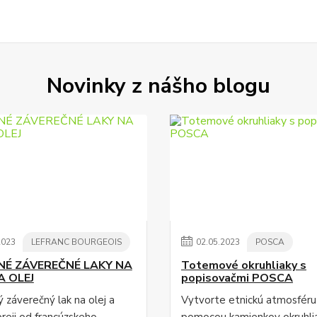
Novinky z nášho blogu
2023
LEFRANC BOURGEOIS
02
.
05
.
2023
POSCA
NÉ ZÁVEREČNÉ LAKY NA
Totemové okruhliaky s
A OLEJ
popisovačmi POSCA
 záverečný lak na olej a
Vytvorte etnickú atmosféru
preji od francúzskeho
pomocou kamienkov okruhli