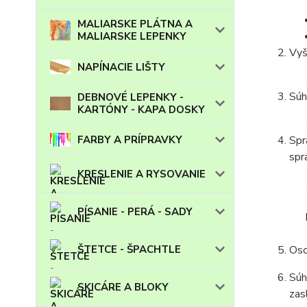
MALIARSKE PLÁTNA A
MALIARSKE LEPENKY
Vyš
NAPÍNACIE LIŠTY
Súh
DEBNOVÉ LEPENKY -
KARTÓNY - KAPA DOSKY
FARBY A PRÍPRAVKY
Spr
spr
KRESLENIE A RYSOVANIE
PÍSANIE - PERÁ - SADY
ŠTETCE - ŠPACHTLE
Oso
Súh
SKICÁRE A BLOKY
zas