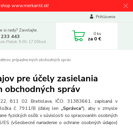
e-shop www.merkantil.sk!
Prihlásenie
e si rady? Zavolajte.
0
ks
 233 443
za
0 €
ok-Piatok: 9.00-17.00hod.
ettrov, prípadne iných obchodných správ
ov pre účely zasielania
ch obchodných správ
o 22, 811 02 Bratislava, IČO: 31383661, zapísaná v
vložka č. 7911/B (ďalej len
„Správca“
), aby v zmysle
ne fyzických osôb v súvislosti so spracovaním osobných
6/ES (všeobecné nariadenie o ochrane osobných údajov)