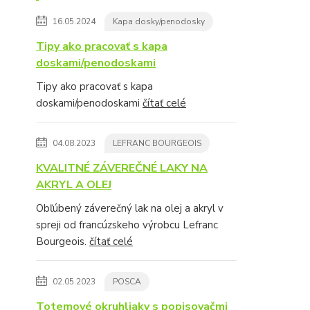
16.05.2024
Kapa dosky/penodosky
Tipy ako pracovať s kapa
doskami/penodoskami
Tipy ako pracovať s kapa
doskami/penodoskami
čítať celé
04.08.2023
LEFRANC BOURGEOIS
KVALITNÉ ZÁVEREČNÉ LAKY NA
AKRYL A OLEJ
Obľúbený záverečný lak na olej a akryl v
spreji od francúzskeho výrobcu Lefranc
Bourgeois.
čítať celé
02.05.2023
POSCA
Totemové okruhliaky s popisovačmi