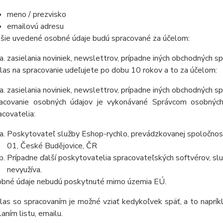
meno / prezvisko
emailovú adresu
šie uvedené osobné údaje budú spracované za účelom:
zasielania noviniek, newslettrov, prípadne iných obchodných sp
las na spracovanie udeľujete po dobu
10 rokov
a to za účelom:
zasielania noviniek, newslettrov, prípadne iných obchodných sp
acovanie osobných údajov je vykonávané Správcom osobných
acovatelia:
Poskytovateľ služby Eshop-rychlo, prevádzkovanej spoločnos
01, České Budějovice, ČR
Prípadne ďalší poskytovatelia spracovateľských softvérov, služ
nevyužíva.
bné údaje
nebudú
poskytnuté mimo územia EÚ.
las so spracovaním je možné vziať kedykoľvek späť, a to
naprík
laním listu, emailu.