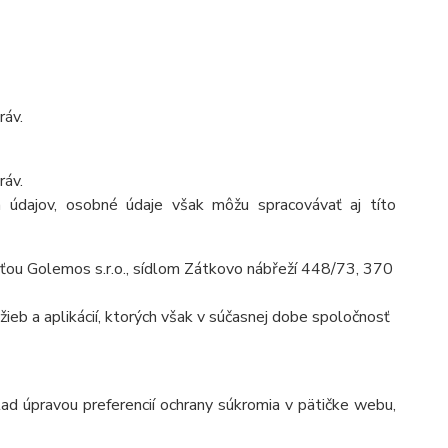
ráv.
ráv.
 údajov, osobné údaje však môžu spracovávať aj títo
ťou Golemos s.r.o., sídlom Zátkovo nábřeží 448/73, 370
ieb a aplikácií, ktorých však v súčasnej dobe spoločnosť
lad úpravou preferencií ochrany súkromia v pätičke webu,