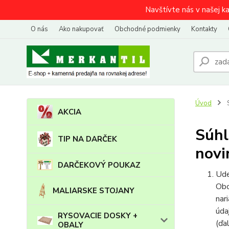
Navštívte nás v našej k
O nás
Ako nakupovať
Obchodné podmienky
Kontakty
Úvod
S
AKCIA
Súhl
TIP NA DARČEK
novi
DARČEKOVÝ POUKAZ
Ude
Obc
MALIARSKE STOJANY
nar
úda
RYSOVACIE DOSKY +
(ďa
OBALY