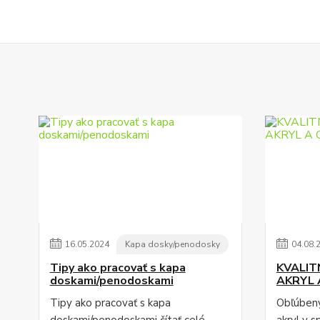
16
.
05
.
2024
Kapa dosky/penodosky
04
.
08
.
Tipy ako pracovať s kapa
KVALIT
doskami/penodoskami
AKRYL 
Tipy ako pracovať s kapa
Obľúbený
doskami/penodoskami
čítať celé
akryl v s