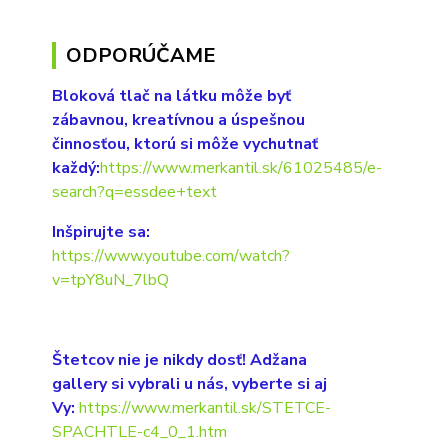
ODPORÚČAME
Bloková tlač na látku môže byť
zábavnou, kreatívnou a úspešnou
činnosťou, ktorú si môže vychutnať
každý:
https://www.merkantil.sk/61025485/e-
search?q=essdee+text
Inšpirujte sa:
https://www.youtube.com/watch?
v=tpY8uN_7lbQ
Štetcov nie je nikdy dosť! Adžana
gallery si vybrali u nás, vyberte si aj
Vy:
https://www.merkantil.sk/STETCE-
SPACHTLE-c4_0_1.htm