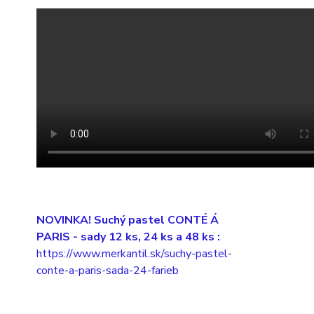
NOVINKA! Suchý pastel CONTÉ Á
PARIS
- sady 12 ks, 24 ks a 48 ks :
https://www.merkantil.sk/suchy-pastel-
conte-a-paris-sada-24-farieb