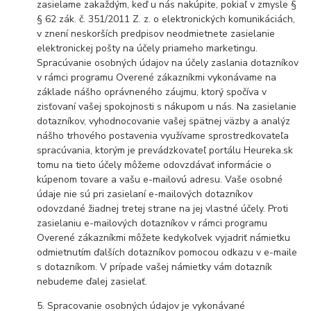
zasielame zakaždým, keď u nás nakúpite, pokiaľ v zmysle §
§ 62 zák. č. 351/2011 Z. z. o elektronických komunikáciách,
v znení neskorších predpisov neodmietnete zasielanie
elektronickej pošty na účely priameho marketingu.
Spracúvanie osobných údajov na účely zaslania dotazníkov
v rámci programu Overené zákazníkmi vykonávame na
základe nášho oprávneného záujmu, ktorý spočíva v
zisťovaní vašej spokojnosti s nákupom u nás. Na zasielanie
dotazníkov, vyhodnocovanie vašej spätnej väzby a analýz
nášho trhového postavenia využívame sprostredkovateľa
spracúvania, ktorým je prevádzkovateľ portálu Heureka.sk
tomu na tieto účely môžeme odovzdávať informácie o
kúpenom tovare a vašu e-mailovú adresu. Vaše osobné
údaje nie sú pri zasielaní e-mailových dotazníkov
odovzdané žiadnej tretej strane na jej vlastné účely. Proti
zasielaniu e-mailových dotazníkov v rámci programu
Overené zákazníkmi môžete kedykoľvek vyjadriť námietku
odmietnutím ďalších dotazníkov pomocou odkazu v e-maile
s dotazníkom. V prípade vašej námietky vám dotazník
nebudeme ďalej zasielať.
5. Spracovanie osobných údajov je vykonávané