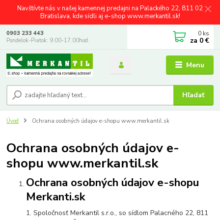
Navštívte nás v našej kamennej predajni na Palackého 22, 811 02
Bratislava, kde sídli aj e-shop www.merkantil.sk!
0
ks
0903 233 443
za
0 €
Pondelok-Piatok: 9.00-17.00hod.
Menu
Hľadať
Úvod
Ochrana osobných údajov e-shopu www.merkantil.sk
Ochrana osobných údajov e-
shopu www.merkantil.sk
Ochrana osobných údajov e-shopu
Merkanti.sk
1. Spoločnosť Merkantil s.r.o., so sídlom Palacného 22, 811