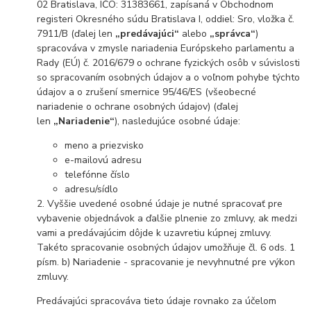
02 Bratislava, IČO: 31383661, zapísaná v Obchodnom
registeri Okresného súdu Bratislava I, oddiel: Sro, vložka č.
7911/B (ďalej len
„predávajúci“
alebo
„správca“
)
spracováva v zmysle nariadenia Európskeho parlamentu a
Rady (EÚ) č. 2016/679 o ochrane fyzických osôb v súvislosti
so spracovaním osobných údajov a o voľnom pohybe týchto
údajov a o zrušení smernice 95/46/ES (všeobecné
nariadenie o ochrane osobných údajov) (ďalej
len
„Nariadenie“
), nasledujúce osobné údaje:
meno a priezvisko
e-mailovú adresu
telefónne číslo
adresu/sídlo
2. Vyššie uvedené osobné údaje je nutné spracovať pre
vybavenie objednávok a ďalšie plnenie zo zmluvy, ak medzi
vami a predávajúcim dôjde k uzavretiu kúpnej zmluvy.
Takéto spracovanie osobných údajov umožňuje čl. 6 ods. 1
písm. b) Nariadenie - spracovanie je nevyhnutné pre výkon
zmluvy.
Predávajúci spracováva tieto údaje rovnako za účelom