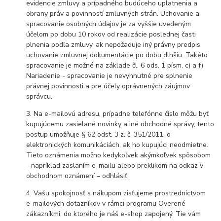
evidencie zmluvy a prípadného budúceho uplatnenia a
obrany práv a povinností zmluvných strán. Uchovanie a
spracovanie osobných údajov je za vyššie uvedeným
účelom po dobu 10 rokov od realizácie poslednej časti
plnenia podľa zmluvy, ak nepožaduje iný právny predpis
uchovanie zmluvnej dokumentácie po dobu dlhšiu. Takéto
spracovanie je možné na základe čl. 6 ods. 1 písm. c) a f)
Nariadenie - spracovanie je nevyhnutné pre splnenie
právnej povinnosti a pre účely oprávnených záujmov
správcu.
3. Na e-mailovú adresu, prípadne telefónne číslo môžu byť
kupujúcemu zasielané novinky a iné obchodné správy, tento
postup umožňuje § 62 odst. 3 z. č. 351/2011, o
elektronických komunikáciách, ak ho kupujúci neodmietne.
Tieto oznámenia možno kedykoľvek akýmkoľvek spôsobom
- napríklad zaslaním e-mailu alebo preklikom na odkaz v
obchodnom oznámení – odhlásiť.
4. Vašu spokojnosť s nákupom zisťujeme prostredníctvom
e-mailových dotazníkov v rámci programu Overené
zákazníkmi, do ktorého je náš e-shop zapojený. Tie vám