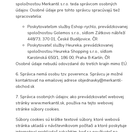
spoločnosťou Merkantil s.r.o. teda správcom osobných
údajov. Osobné údaje pre tohto správcu spracúvajú tiež
spracovatelia:
Poskytovateľom služby Eshop-rychlo, prevádzkovanej
spoločnosťou Golemos s.r.o., sídlom Zátkovo nábřeží
448/73, 370 01, České Budějovice, ČR
Poskytovateľ služby Heureka, prevádzkovanej
spoločnosťou Heureka Shopping s.r.o., sídlom
Karolinská 650/1, 186 00, Praha 8-Karlín, ČR
Osobné údaje nebudú odovzdané do tretích krajín mimo EÚ.
6. Správca nemá osobu tzv. poverenca. Správcu je možné
kontaktovať na emailovej adrese objednavky@merkantil-
obchod.sk
7. Správca osobných údajov, ako prevádzkovateľ webovej
stránky www.merkantil.sk, používa na tejto webovej
stránke súbory cookies.
Súbory cookies sú krátke textové súbory, ktoré webová
stránka ukladá v návštevníkovom počítači a ktoré poskytuje
internetový prehliadač zakaždým, keď sa používateľ na