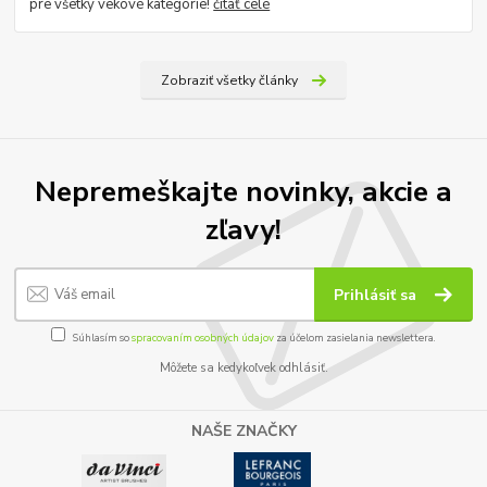
pre všetky vekové kategórie!
čítať celé
Zobraziť všetky články
Nepremeškajte novinky, akcie a
zľavy!
Prihlásiť sa
Súhlasím so
spracovaním osobných údajov
za účelom zasielania newslettera.
Môžete sa kedykoľvek odhlásiť.
NAŠE ZNAČKY