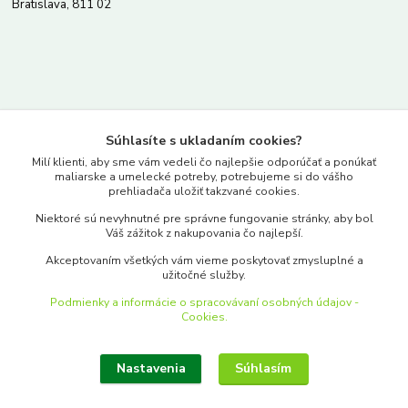
Bratislava, 811 02
Kontakty
Súhlasíte s ukladaním cookies?
www.merkantil.sk
Milí klienti, aby sme vám vedeli čo najlepšie odporúčať a ponúkať
maliarske a umelecké potreby, potrebujeme si do vášho
prehliadača uložiť takzvané cookies.
0903 233 443
Niektoré sú nevyhnutné pre správne fungovanie stránky, aby bol
Pondelok-Piatok: 9.00-17.00hod.
Váš zážitok z nakupovania čo najlepší.
objednavky@merkantil-obchod.sk
Akceptovaním všetkých vám vieme poskytovať zmysluplné a
užitočné služby.
Podmienky a informácie o spracovávaní osobných údajov -
Cookies.
Nastavenia
Súhlasím
Upraviť zber cookies.