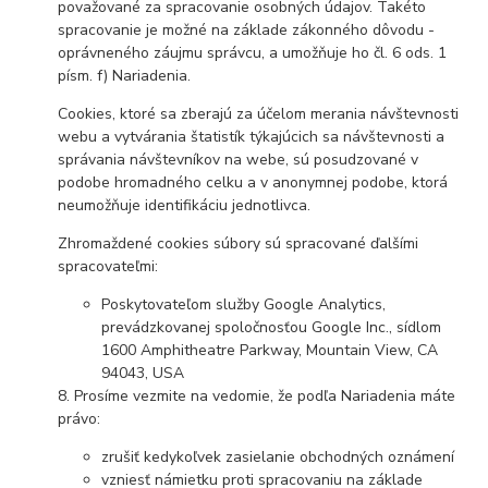
považované za spracovanie osobných údajov. Takéto
spracovanie je možné na základe zákonného dôvodu -
oprávneného záujmu správcu, a umožňuje ho čl. 6 ods. 1
písm. f) Nariadenia.
Cookies, ktoré sa zberajú za účelom merania návštevnosti
webu a vytvárania štatistík týkajúcich sa návštevnosti a
správania návštevníkov na webe, sú posudzované v
podobe hromadného celku a v anonymnej podobe, ktorá
neumožňuje identifikáciu jednotlivca.
Zhromaždené cookies súbory sú spracované ďalšími
spracovateľmi:
Poskytovateľom služby Google Analytics,
prevádzkovanej spoločnosťou Google Inc., sídlom
1600 Amphitheatre Parkway, Mountain View, CA
94043, USA
8. Prosíme vezmite na vedomie, že podľa Nariadenia máte
právo:
zrušiť kedykoľvek zasielanie obchodných oznámení
vzniesť námietku proti spracovaniu na základe