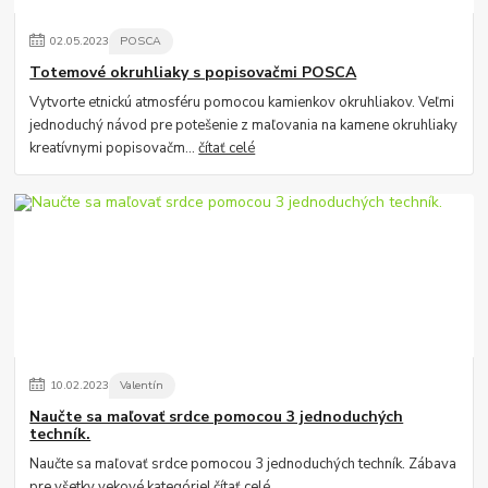
02
.
05
.
2023
POSCA
Totemové okruhliaky s popisovačmi POSCA
Vytvorte etnickú atmosféru pomocou kamienkov okruhliakov. Veľmi
jednoduchý návod pre potešenie z maľovania na kamene okruhliaky
kreatívnymi popisovačm...
čítať celé
10
.
02
.
2023
Valentín
Naučte sa maľovať srdce pomocou 3 jednoduchých
techník.
Naučte sa maľovať srdce pomocou 3 jednoduchých techník. Zábava
pre všetky vekové kategórie!
čítať celé