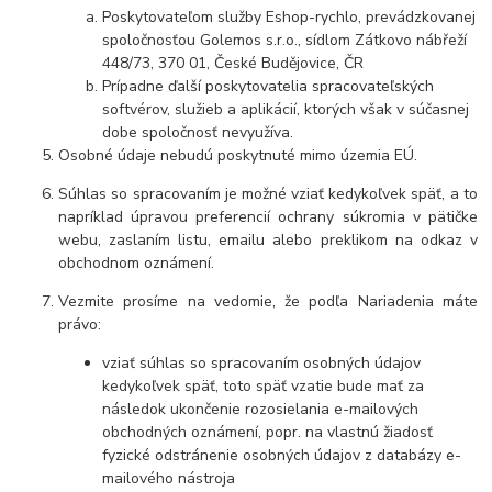
Poskytovateľom služby Eshop-rychlo, prevádzkovanej
spoločnosťou Golemos s.r.o., sídlom Zátkovo nábřeží
448/73, 370 01, České Budějovice, ČR
Prípadne ďalší poskytovatelia spracovateľských
softvérov, služieb a aplikácií, ktorých však v súčasnej
dobe spoločnosť nevyužíva.
Osobné údaje
nebudú
poskytnuté mimo územia EÚ.
Súhlas so spracovaním je možné vziať kedykoľvek späť, a to
napríklad úpravou preferencií ochrany súkromia v pätičke
webu, zaslaním listu, emailu alebo preklikom na odkaz v
obchodnom oznámení.
Vezmite prosíme na vedomie, že podľa Nariadenia máte
právo:
vziať súhlas so spracovaním osobných údajov
kedykoľvek späť, toto späť vzatie bude mať za
následok
ukončenie rozosielania e-mailových
obchodných oznámení, popr. na vlastnú žiadosť
fyzické odstránenie osobných údajov z databázy e-
mailového nástroja