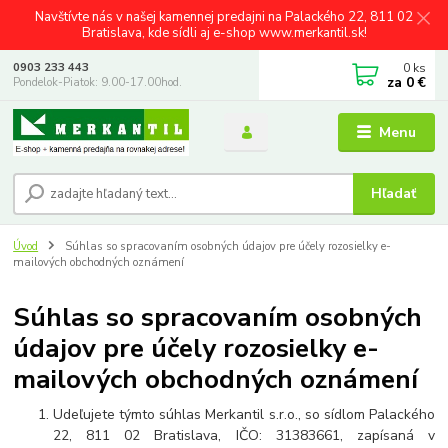
Navštívte nás v našej kamennej predajni na Palackého 22, 811 02
Bratislava, kde sídli aj e-shop www.merkantil.sk!
0
ks
0903 233 443
za
0 €
Pondelok-Piatok: 9.00-17.00hod.
Menu
Hľadať
Úvod
Súhlas so spracovaním osobných údajov pre účely rozosielky e-
mailových obchodných oznámení
Súhlas so spracovaním osobných
údajov pre účely rozosielky e-
mailových obchodných oznámení
Udeľujete týmto súhlas Merkantil s.r.o., so sídlom Palackého
22, 811 02 Bratislava, IČO: 31383661, zapísaná v