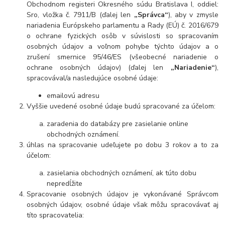
Obchodnom registeri Okresného súdu Bratislava I, oddiel:
Sro, vložka č. 7911/B (ďalej len
„Správca“
), aby v zmysle
nariadenia Európskeho parlamentu a Rady (EÚ) č. 2016/679
o ochrane fyzických osôb v súvislosti so spracovaním
osobných údajov a voľnom pohybe týchto údajov a o
zrušení smernice 95/46/ES (všeobecné nariadenie o
ochrane osobných údajov) (ďalej len
„Nariadenie“
),
spracovával/a nasledujúce osobné údaje:
emailovú adresu
Vyššie uvedené osobné údaje budú spracované za účelom:
zaradenia do databázy pre zasielanie online
obchodných oznámení.
úhlas na spracovanie udeľujete po dobu
3 rokov
a to za
účelom:
zasielania obchodných oznámení, ak túto dobu
nepredĺžite
Spracovanie osobných údajov je vykonávané Správcom
osobných údajov, osobné údaje však môžu spracovávať aj
títo spracovatelia: