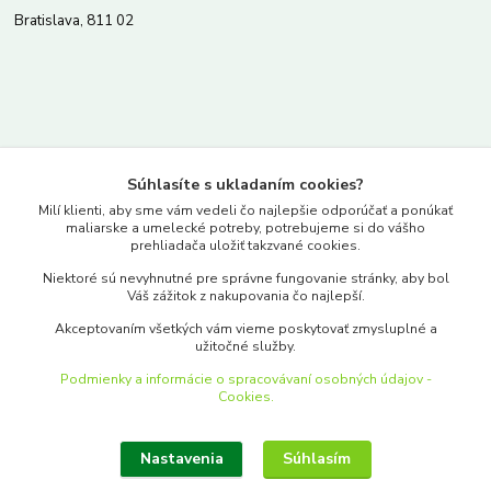
Bratislava, 811 02
Kontakty
Súhlasíte s ukladaním cookies?
www.merkantil.sk
Milí klienti, aby sme vám vedeli čo najlepšie odporúčať a ponúkať
maliarske a umelecké potreby, potrebujeme si do vášho
prehliadača uložiť takzvané cookies.
0903 233 443
Niektoré sú nevyhnutné pre správne fungovanie stránky, aby bol
Pondelok-Piatok: 9.00-17.00hod.
Váš zážitok z nakupovania čo najlepší.
objednavky@merkantil-obchod.sk
Akceptovaním všetkých vám vieme poskytovať zmysluplné a
užitočné služby.
Podmienky a informácie o spracovávaní osobných údajov -
Cookies.
Nastavenia
Súhlasím
Upraviť zber cookies.