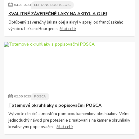
04
.
08
.
2023
LEFRANC BOURGEOIS
KVALITNÉ ZÁVEREČNÉ LAKY NA AKRYL A OLEJ
Obľúbený záverečný lak na olej a akryl v spreji od francúzskeho
výrobcu Lefranc Bourgeois.
čítať celé
02
.
05
.
2023
POSCA
Totemové okruhliaky s popisovačmi POSCA
Vytvorte etnickú atmosféru pomocou kamienkov okruhliakov. Veľmi
jednoduchý návod pre potešenie z maľovania na kamene okruhliaky
kreatívnymi popisovačm...
čítať celé