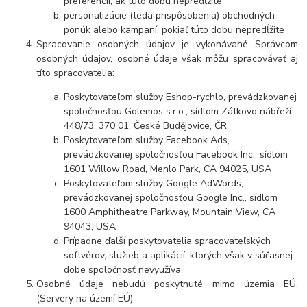
preferencií, ak túto dobu nepredĺžite
personalizácie (teda prispôsobenia) obchodných
ponúk alebo kampaní, pokiaľ túto dobu nepredĺžite
Spracovanie osobných údajov je vykonávané Správcom
osobných údajov, osobné údaje však môžu spracovávať aj
títo spracovatelia:
Poskytovateľom služby Eshop-rychlo, prevádzkovanej
spoločnosťou Golemos s.r.o., sídlom Zátkovo nábřeží
448/73, 370 01, České Budějovice, ČR
Poskytovateľom služby Facebook Ads,
prevádzkovanej spoločnosťou Facebook Inc., sídlom
1601 Willow Road, Menlo Park, CA 94025, USA
Poskytovateľom služby Google AdWords,
prevádzkovanej spoločnosťou Google Inc., sídlom
1600 Amphitheatre Parkway, Mountain View, CA
94043, USA
Prípadne ďalší poskytovatelia spracovateľských
softvérov, služieb a aplikácií, ktorých však v súčasnej
dobe spoločnosť nevyužíva
Osobné údaje nebudú poskytnuté mimo územia EÚ.
(Servery na území EÚ)