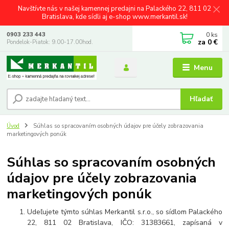
Navštívte nás v našej kamennej predajni na Palackého 22, 811 02
Bratislava, kde sídli aj e-shop www.merkantil.sk!
0
ks
0903 233 443
za
0 €
Pondelok-Piatok: 9.00-17.00hod.
Menu
Hľadať
Úvod
Súhlas so spracovaním osobných údajov pre účely zobrazovania
marketingových ponúk
Súhlas so spracovaním osobných
údajov pre účely zobrazovania
marketingových ponúk
Udeľujete týmto súhlas Merkantil s.r.o., so sídlom Palackého
22, 811 02 Bratislava, IČO: 31383661, zapísaná v