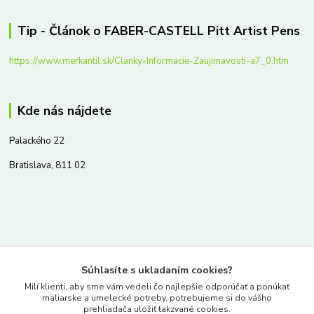
Tip - Článok o FABER-CASTELL Pitt Artist Pens
https://www.merkantil.sk/Clanky-Informacie-Zaujimavosti-a7_0.htm
Kde nás nájdete
Palackého 22
Bratislava, 811 02
Kontakty
Súhlasíte s ukladaním cookies?
www.merkantil.sk
Milí klienti, aby sme vám vedeli čo najlepšie odporúčať a ponúkať
maliarske a umelecké potreby, potrebujeme si do vášho
prehliadača uložiť takzvané cookies.