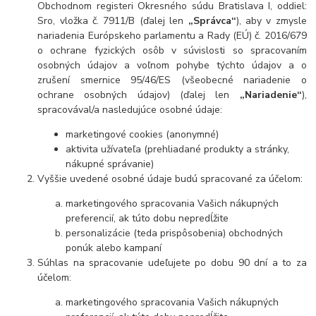
Obchodnom registeri Okresného súdu Bratislava I, oddiel:
Sro, vložka č. 7911/B (ďalej len
„Správca“
), aby v zmysle
nariadenia Európskeho parlamentu a Rady (EÚ) č. 2016/679
o ochrane fyzických osôb v súvislosti so spracovaním
osobných údajov a voľnom pohybe týchto údajov a o
zrušení smernice 95/46/ES (všeobecné nariadenie o
ochrane osobných údajov) (ďalej len
„Nariadenie“
),
spracovával/a nasledujúce osobné údaje:
marketingové cookies (anonymné)
aktivita užívateľa (prehliadané produkty a stránky,
nákupné správanie)
Vyššie uvedené osobné údaje budú spracované za účelom:
marketingového spracovania Vašich nákupných
preferencií, ak túto dobu nepredĺžite
personalizácie (teda prispôsobenia) obchodných
ponúk alebo kampaní
Súhlas na spracovanie udeľujete po dob
u 90 dní
a to za
účelom:
marketingového spracovania Vašich nákupných