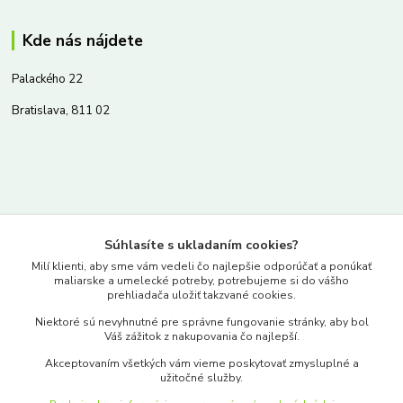
Kde nás nájdete
Palackého 22
Bratislava, 811 02
Kontakty
Súhlasíte s ukladaním cookies?
www.merkantil.sk
Milí klienti, aby sme vám vedeli čo najlepšie odporúčať a ponúkať
maliarske a umelecké potreby, potrebujeme si do vášho
prehliadača uložiť takzvané cookies.
0903 233 443
Niektoré sú nevyhnutné pre správne fungovanie stránky, aby bol
Pondelok-Piatok: 9.00-17.00hod.
Váš zážitok z nakupovania čo najlepší.
objednavky@merkantil-obchod.sk
Akceptovaním všetkých vám vieme poskytovať zmysluplné a
užitočné služby.