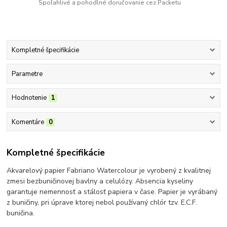
Spoľahlivé a pohodlné doručovanie cez Packetu
Kompletné špecifikácie
Parametre
Hodnotenie
1
Komentáre
0
Kompletné špecifikácie
Akvarelový papier Fabriano Watercolour je vyrobený z kvalitnej
zmesi bezbuničinovej bavlny a celulózy. Absencia kyseliny
garantuje nemennosť a stálosť papiera v čase. Papier je vyrábaný
z buničiny, pri úprave ktorej nebol používaný chlór tzv. E.C.F.
buničina.