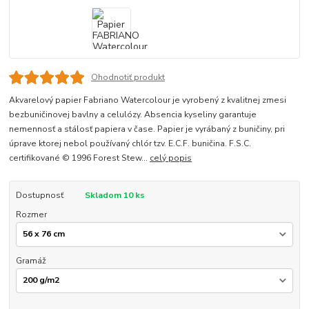
Ohodnotiť produkt
Akvarelový papier Fabriano Watercolour je vyrobený z kvalitnej zmesi
bezbuničinovej bavlny a celulózy. Absencia kyseliny garantuje
nemennosť a stálosť papiera v čase. Papier je vyrábaný z buničiny, pri
úprave ktorej nebol používaný chlór tzv. E.C.F. buničina. F.S.C.
certifikované © 1996 Forest Stew...
celý popis
Dostupnosť
Skladom 10 ks
Rozmer
Gramáž