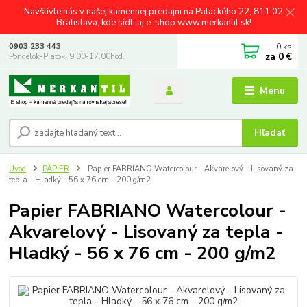
Navštívte nás v našej kamennej predajni na Palackého 22, 811 02
Bratislava, kde sídli aj e-shop www.merkantil.sk!
0
ks
0903 233 443
za
0 €
Pondelok-Piatok: 9.00-17.00hod.
Menu
Hľadať
Úvod
PAPIER
Papier FABRIANO Watercolour - Akvarelový - Lisovaný za
tepla - Hladký - 56 x 76 cm - 200 g/m2
Papier FABRIANO Watercolour -
Akvarelový - Lisovaný za tepla -
Hladký - 56 x 76 cm - 200 g/m2