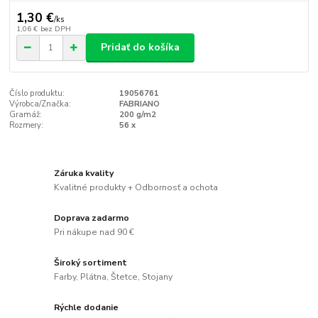
1,30 €
/
ks
1,06 €
bez DPH
Pridať do košíka
Číslo produktu:
19056761
Výrobca/Značka:
FABRIANO
Gramáž:
200 g/m2
Rozmery:
56 x
Záruka kvality
Kvalitné produkty + Odbornosť a ochota
Doprava zadarmo
Pri nákupe nad 90 €
Široký sortiment
Farby, Plátna, Štetce, Stojany
Rýchle dodanie