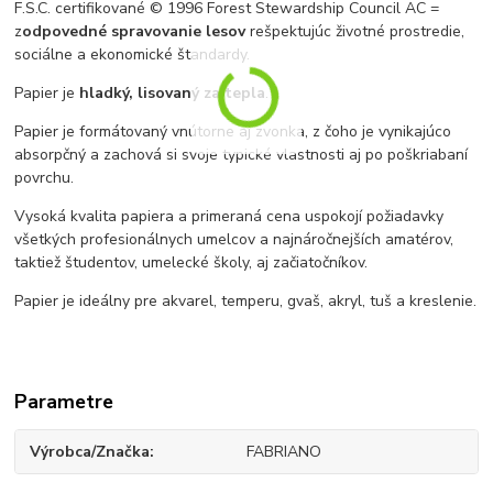
F.S.C. certifikované © 1996 Forest Stewardship Council AC =
z
odpovedné spravovanie lesov
rešpektujúc životné prostredie,
sociálne a ekonomické štandardy.
Papier je
hladký, lisovaný za tepla
.
Papier je formátovaný vnútorne aj zvonka, z čoho je vynikajúco
absorpčný a zachová si svoje typické vlastnosti aj po poškriabaní
povrchu.
Vysoká kvalita papiera a primeraná cena uspokojí požiadavky
všetkých profesionálnych umelcov a najnáročnejších amatérov,
taktiež študentov, umelecké školy, aj začiatočníkov.
Papier je ideálny pre akvarel, temperu, gvaš, akryl, tuš a kreslenie.
Parametre
Výrobca/Značka
FABRIANO