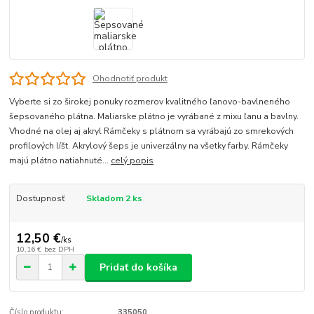
Ohodnotiť produkt
Vyberte si zo širokej ponuky rozmerov kvalitného ľanovo-bavlneného
šepsovaného plátna. Maliarske plátno je vyrábané z mixu ľanu a bavlny.
Vhodné na olej aj akryl Rámčeky s plátnom sa vyrábajú zo smrekových
profilových líšt. Akrylový šeps je univerzálny na všetky farby. Rámčeky
majú plátno natiahnuté...
celý popis
Dostupnosť
Skladom 2 ks
12,50 €
/
ks
10,16 €
bez DPH
Pridať do košíka
Číslo produktu:
335050