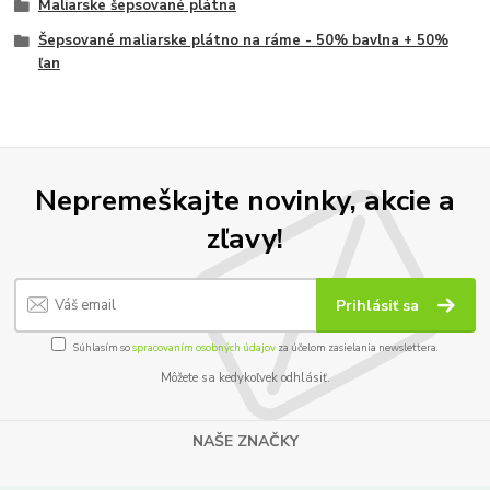
Maliarske šepsované plátna
Šepsované maliarske plátno na ráme - 50% bavlna + 50%
ľan
Nepremeškajte novinky, akcie a
zľavy!
Prihlásiť sa
Súhlasím so
spracovaním osobných údajov
za účelom zasielania newslettera.
Môžete sa kedykoľvek odhlásiť.
NAŠE ZNAČKY