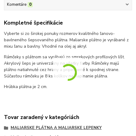
Komentáre
0
Kompletné špecifikácie
Vyberte si zo širokej ponuky rozmerov kvalitného ľanovo-
bavlneného šepsovaného plátna. Maliarske plátno je vyrábané z
mixu ľanu a bavlny. Vhodné na olej aj akryl
Rámčeky s plátnom sa vyrábajú zo smrekových profilových líšt.
Akrylový šeps je univerzálny na všetky farby. Rámčeky majú
plátno natiahnuté cez hrany a pripevnené k spodnej strane.
Súčasťou rámčeku je 8 ks kolíkov na napínanie plátna.
Hrúbka plátna je 2 cm.
Tovar zaradený v kategóriách
MALIARSKE PLÁTNA A MALIARSKE LEPENKY