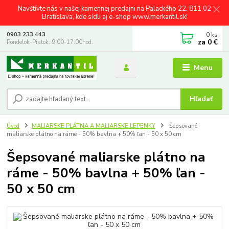
Navštívte nás v našej kamennej predajni na Palackého 22, 811 02
Bratislava, kde sídli aj e-shop www.merkantil.sk!
0
ks
0903 233 443
za
0 €
Pondelok-Piatok: 9.00-17.00hod.
Menu
Hľadať
Úvod
MALIARSKE PLÁTNA A MALIARSKE LEPENKY
Šepsované
maliarske plátno na ráme - 50% bavlna + 50% ľan - 50 x 50 cm
Šepsované maliarske plátno na
ráme - 50% bavlna + 50% ľan -
50 x 50 cm