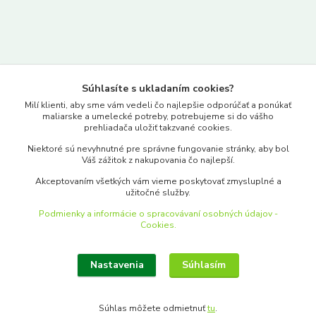
Kontakty
Súhlasíte s ukladaním cookies?
www.merkantil.sk
Milí klienti, aby sme vám vedeli čo najlepšie odporúčať a ponúkať
maliarske a umelecké potreby, potrebujeme si do vášho
prehliadača uložiť takzvané cookies.
0903 233 443
Niektoré sú nevyhnutné pre správne fungovanie stránky, aby bol
Pondelok-Piatok: 9.00-17.00hod.
Váš zážitok z nakupovania čo najlepší.
objednavky@merkantil-obchod.sk
Akceptovaním všetkých vám vieme poskytovať zmysluplné a
užitočné služby.
Podmienky a informácie o spracovávaní osobných údajov -
Cookies.
Nastavenia
Súhlasím
Upraviť zber cookies.
Súhlas môžete odmietnuť
tu
.