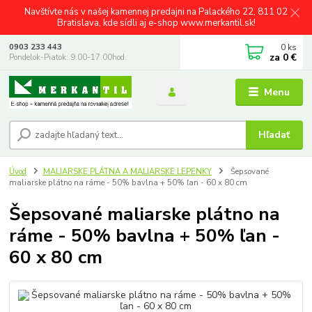
Navštívte nás v našej kamennej predajni na Palackého 22, 811 02
Bratislava, kde sídli aj e-shop www.merkantil.sk!
0
ks
0903 233 443
za
0 €
Pondelok-Piatok: 9.00-17.00hod.
Menu
Hľadať
Úvod
MALIARSKE PLÁTNA A MALIARSKE LEPENKY
Šepsované
maliarske plátno na ráme - 50% bavlna + 50% ľan - 60 x 80 cm
Šepsované maliarske plátno na
ráme - 50% bavlna + 50% ľan -
60 x 80 cm