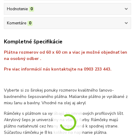
Hodnotenie
0
Komentáre
0
Kompletné špecifikácie
Plátna rozmerov od 60 x 60 cm a viac je možné objednať len
na osobný odber .
Pre viac informácií nás kontaktujte na 0903 233 443.
Vyberte si zo širokej ponuky rozmerov kvalitného ľanovo-
bavlneného šepsovaného plátna. Maliarske plátno je vyrábané z
mixu ľanu a bavlny. Vhodné na olej aj akryl
Rámčeky s plátnom sa vyrábajú zo smrekových profilových líšt.
Akrylový šeps je univerzálny na všetky farby. Rámčeky majú
plátno natiahnuté cez hrany a pripevnené k spodnej strane.
Súčasťou rámčeku je 8 ks kolíkov na napínanie plátna.