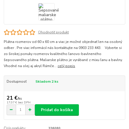
Ohodnotiť produkt
Plátna rozmerov od 60 x 60 cm a viac je možné objednať len na osobný
odber . Pre viac informácií nás kontaktujte na 0903 233 443. Vyberte si
zo širokej ponuky rozmerov kvalitného ľanovo-bavlneného
šepsovaného plátna. Maliarske plátno je vyrábané z mixu ľanu a bavlny.
Vhodné na olej aj akryl Rámče...
celý popis
Dostupnosť
Skladom 2 ks
21 €
/
ks
17,07 €
bez DPH
Pridať do košíka
Číslo produktu:
336080