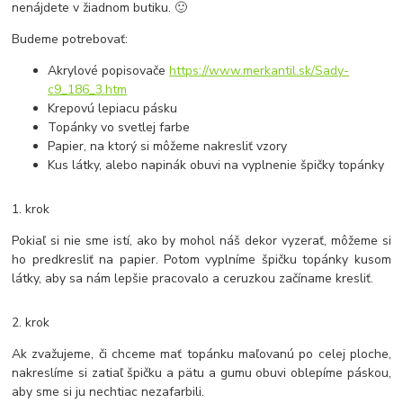
nenájdete v žiadnom butiku. 🙂
Budeme potrebovať:
Akrylové popisovače
https://www.merkantil.sk/Sady-
c9_186_3.htm
Krepovú lepiacu pásku
Topánky vo svetlej farbe
Papier, na ktorý si môžeme nakresliť vzory
Kus látky, alebo napinák obuvi na vyplnenie špičky topánky
1. krok
Pokiaľ si nie sme istí, ako by mohol náš dekor vyzerať, môžeme si
ho predkresliť na papier. Potom vyplníme špičku topánky kusom
látky, aby sa nám lepšie pracovalo a ceruzkou začíname kresliť.
2. krok
Ak zvažujeme, či chceme mať topánku maľovanú po celej ploche,
nakreslíme si zatiaľ špičku a pätu a gumu obuvi oblepíme páskou,
aby sme si ju nechtiac nezafarbili.