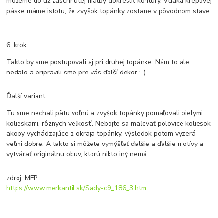
môžeme do už zaschnutej maľby dokresliť kontúry. Vďaka krepovej
páske máme istotu, že zvyšok topánky zostane v pôvodnom stave.
6. krok
Takto by sme postupovali aj pri druhej topánke. Nám to ale
nedalo a pripravili sme pre vás ďalší dekor :-)
Ďalší variant
Tu sme nechali pätu voľnú a zvyšok topánky pomaľovali bielymi
kolieskami, rôznych veľkostí. Nebojte sa maľovať polovice koliesok
akoby vychádzajúce z okraja topánky, výsledok potom vyzerá
veľmi dobre. A takto si môžete vymýšľať ďalšie a ďalšie motívy a
vytvárať originálnu obuv, ktorú nikto iný nemá.
zdroj: MFP
https://www.merkantil.sk/Sady-c9_186_3.htm