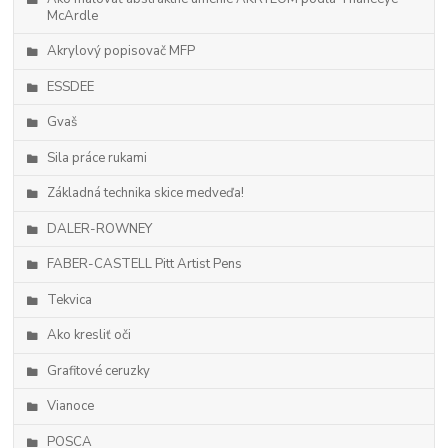
McArdle
Akrylový popisovač MFP
ESSDEE
Gvaš
Sila práce rukami
Základná technika skice medveďa!
DALER-ROWNEY
FABER-CASTELL Pitt Artist Pens
Tekvica
Ako kresliť oči
Grafitové ceruzky
Vianoce
POSCA