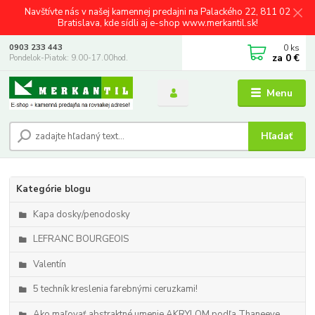
Navštívte nás v našej kamennej predajni na Palackého 22, 811 02
Bratislava, kde sídli aj e-shop www.merkantil.sk!
0
ks
0903 233 443
za
0 €
Pondelok-Piatok: 9.00-17.00hod.
Menu
Hľadať
Kategórie blogu
Kapa dosky/penodosky
LEFRANC BOURGEOIS
Valentín
5 techník kreslenia farebnými ceruzkami!
Ako maľovať abstraktné umenie AKRYLOM podľa Thaneeye