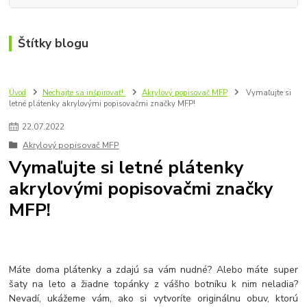
Štítky blogu
Úvod
Nechajte sa inšpirovať!
Akrylový popisovač MFP
Vymaľujte si
letné plátenky akrylovými popisovačmi značky MFP!
22
.
07
.
2022
Akrylový popisovač MFP
Vymaľujte si letné plátenky
akrylovými popisovačmi značky
MFP!
Máte doma plátenky a zdajú sa vám nudné? Alebo máte super
šaty na leto a žiadne topánky z vášho botníku k nim neladia?
Nevadí, ukážeme vám, ako si vytvoríte originálnu obuv, ktorú