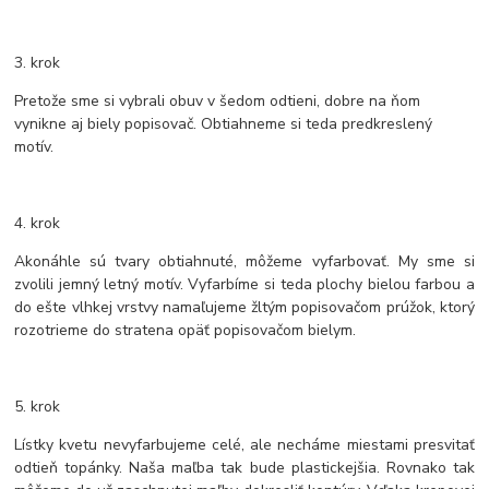
3. krok
Pretože sme si vybrali obuv v šedom odtieni, dobre na ňom
vynikne aj biely popisovač. Obtiahneme si teda predkreslený
motív.
4. krok
Akonáhle sú tvary obtiahnuté, môžeme vyfarbovať. My sme si
zvolili jemný letný motív. Vyfarbíme si teda plochy bielou farbou a
do ešte vlhkej vrstvy namaľujeme žltým popisovačom prúžok, ktorý
rozotrieme do stratena opäť popisovačom bielym.
5. krok
Lístky kvetu nevyfarbujeme celé, ale necháme miestami presvitať
odtieň topánky. Naša maľba tak bude plastickejšia. Rovnako tak