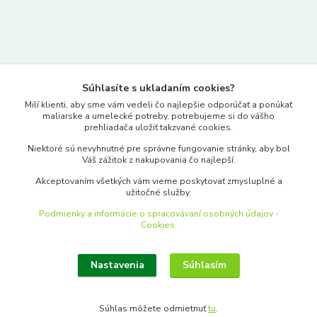
Kontakty
Súhlasíte s ukladaním cookies?
www.merkantil.sk
Milí klienti, aby sme vám vedeli čo najlepšie odporúčať a ponúkať
maliarske a umelecké potreby, potrebujeme si do vášho
prehliadača uložiť takzvané cookies.
0903 233 443
Niektoré sú nevyhnutné pre správne fungovanie stránky, aby bol
Pondelok-Piatok: 9.00-17.00hod.
Váš zážitok z nakupovania čo najlepší.
objednavky@merkantil-obchod.sk
Akceptovaním všetkých vám vieme poskytovať zmysluplné a
užitočné služby.
Podmienky a informácie o spracovávaní osobných údajov -
Cookies.
Nastavenia
Súhlasím
Upraviť zber cookies.
Súhlas môžete odmietnuť
tu
.