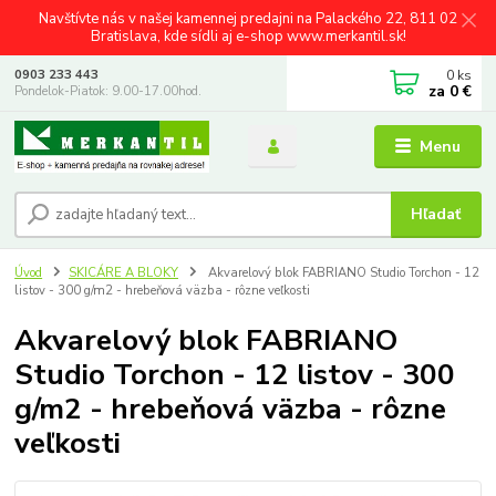
Navštívte nás v našej kamennej predajni na Palackého 22, 811 02
Bratislava, kde sídli aj e-shop www.merkantil.sk!
0
ks
0903 233 443
za
0 €
Pondelok-Piatok: 9.00-17.00hod.
Menu
Hľadať
Úvod
SKICÁRE A BLOKY
Akvarelový blok FABRIANO Studio Torchon - 12
listov - 300 g/m2 - hrebeňová väzba - rôzne veľkosti
Akvarelový blok FABRIANO
Studio Torchon - 12 listov - 300
g/m2 - hrebeňová väzba - rôzne
veľkosti