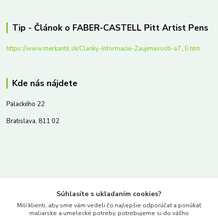
Tip - Článok o FABER-CASTELL Pitt Artist Pens
https://www.merkantil.sk/Clanky-Informacie-Zaujimavosti-a7_0.htm
Kde nás nájdete
Palackého 22
Bratislava, 811 02
Kontakty
Súhlasíte s ukladaním cookies?
www.merkantil.sk
Milí klienti, aby sme vám vedeli čo najlepšie odporúčať a ponúkať
maliarske a umelecké potreby, potrebujeme si do vášho