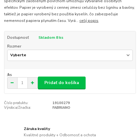
špecifickým zaobleným povrchom umožňujú vytváranie osobitých
efektov. Papier je vyrobený z cennej zmesi celulózy bez lignínu a bavlny,
taktiež je papier vyrobený bez použitia kyselín, čo zabezpečuje
nemennosť papiera plynutím času. Vyrá...
celý popis
Dostupnosť
Skladom 8 ks
Rozmer
/
ks
Pridať do košíka
Číslo produktu:
19100279
Výrobca/Značka:
FABRIANO
Záruka kvality
Kvalitné produkty + Odbornosť a ochota