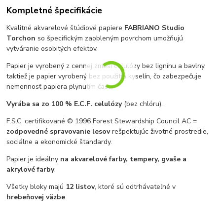
Kompletné špecifikácie
Kvalitné akvarelové štúdiové papiere
FABRIANO Studio
Torchon
so špecifickým zaobleným povrchom umožňujú
vytváranie osobitých efektov.
Papier je vyrobený z cennej zmesi celulózy bez lignínu a bavlny,
taktiež je papier vyrobený bez použitia kyselín, čo zabezpečuje
nemennosť papiera plynutím času.
Vyrába
sa zo 100 % E.C.F. celulózy
(bez chlóru).
F.S.C. certifikované © 1996 Forest Stewardship Council AC =
z
odpovedné spravovanie lesov
rešpektujúc životné prostredie,
sociálne a ekonomické štandardy.
Papier je ideálny
na akvarelové farby, tempery, gvaše a
akrylové farby
.
Všetky bloky majú
12 listov
, ktoré sú odtrhávateľné v
hrebeňovej väzbe
.