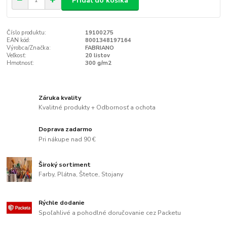
Pridať do košíka
Číslo produktu:
19100275
EAN kód:
8001348197164
Výrobca/Značka:
FABRIANO
Veľkosť:
20 listov
Hmotnosť:
300 g/m2
Záruka kvality
Kvalitné produkty + Odbornosť a ochota
Doprava zadarmo
Pri nákupe nad 90 €
Široký sortiment
Farby, Plátna, Štetce, Stojany
Rýchle dodanie
Spoľahlivé a pohodlné doručovanie cez Packetu