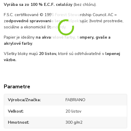
Vyrába
sa zo 100 % E.C.F. celulózy
(bez chlóru).
F.S.C. certifikované © 1996 Forest Stewardship Council AC =
z
odpovedné spravovanie lesov
rešpektujúc životné prostredie,
sociálne a ekonomické štandardy.
Papier je ideálny
na akvarelové farby, tempery, gvaše a
akrylové farby
.
Všetky bloky majú
20 listov,
ktoré sú odtrhávateľné v
lepenej
väzbe.
Parametre
Výrobca/Značka
FABRIANO
Veľkosť
20 listov
Hmotnosť
300 g/m2