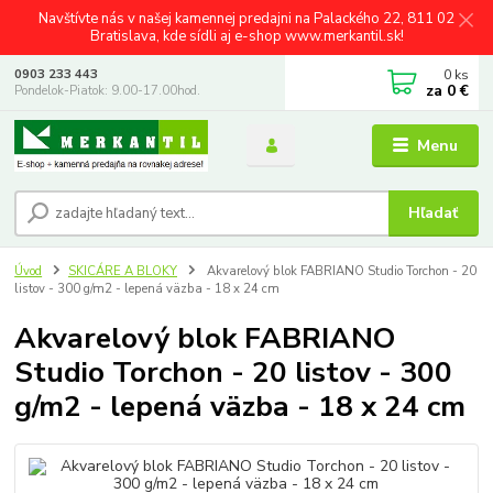
Navštívte nás v našej kamennej predajni na Palackého 22, 811 02
Bratislava, kde sídli aj e-shop www.merkantil.sk!
0
ks
0903 233 443
za
0 €
Pondelok-Piatok: 9.00-17.00hod.
Menu
Hľadať
Úvod
SKICÁRE A BLOKY
Akvarelový blok FABRIANO Studio Torchon - 20
listov - 300 g/m2 - lepená väzba - 18 x 24 cm
Akvarelový blok FABRIANO
Studio Torchon - 20 listov - 300
g/m2 - lepená väzba - 18 x 24 cm