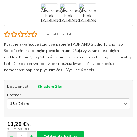
Ohodnotiť produkt
Kvalitné akvarelové štúdiové papiere FABRIANO Studio Torchon so
špecifickým zaobleným povrchom umožňujú vytváranie osobitých
efektov. Papier je vyrobený z cennej zmesi celulózy bez lignínu a bavlny,
taktiež je papier vyrobený bez použitia kyselín, čo zabezpečuje
nemennosť papiera plynutím času. Vyr...
celý popis
Dostupnosť
Skladom 2 ks
Rozmer
11,20 €
/
ks
9,11 €
bez DPH