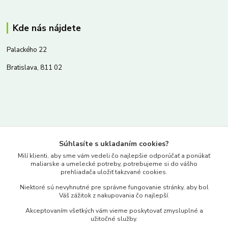
Kde nás nájdete
Palackého 22
Bratislava, 811 02
Kontakty
Súhlasíte s ukladaním cookies?
www.merkantil.sk
Milí klienti, aby sme vám vedeli čo najlepšie odporúčať a ponúkať
maliarske a umelecké potreby, potrebujeme si do vášho
prehliadača uložiť takzvané cookies.
0903 233 443
Niektoré sú nevyhnutné pre správne fungovanie stránky, aby bol
Pondelok-Piatok: 9.00-17.00hod.
Váš zážitok z nakupovania čo najlepší.
objednavky@merkantil-obchod.sk
Akceptovaním všetkých vám vieme poskytovať zmysluplné a
užitočné služby.