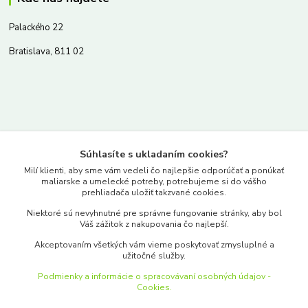
Palackého 22
Bratislava, 811 02
Kontakty
Súhlasíte s ukladaním cookies?
www.merkantil.sk
Milí klienti, aby sme vám vedeli čo najlepšie odporúčať a ponúkať
maliarske a umelecké potreby, potrebujeme si do vášho
prehliadača uložiť takzvané cookies.
0903 233 443
Niektoré sú nevyhnutné pre správne fungovanie stránky, aby bol
Pondelok-Piatok: 9.00-17.00hod.
Váš zážitok z nakupovania čo najlepší.
objednavky@merkantil-obchod.sk
Akceptovaním všetkých vám vieme poskytovať zmysluplné a
užitočné služby.
Podmienky a informácie o spracovávaní osobných údajov -
Cookies.