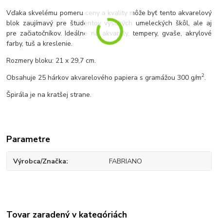
Vďaka skvelému pomeru ceny a kvality môže byť tento akvarelový
blok zaujímavý pre študentov vysokých umeleckých škôl, ale aj
pre začiatočníkov. Ideálne na akvarely, tempery, gvaše, akrylové
farby, tuš a kreslenie.
Rozmery bloku: 21 x 29,7 cm.
2
Obsahuje 25 hárkov akvarelového papiera s gramážou 300 g/m
.
Špirála je na kratšej strane.
Parametre
Výrobca/Značka
FABRIANO
Tovar zaradený v kategóriách