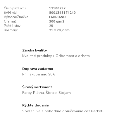
Číslo produktu:
12100297
EAN kód:
8001348174240
Výrobca/Značka:
FABRIANO
Gramáž:
300 g/m2
Počet listov:
25
Rozmery:
21 x 29,7 cm
Záruka kvality
Kvalitné produkty + Odbornosť a ochota
Doprava zadarmo
Pri nákupe nad 90 €
Široký sortiment
Farby, Plátna, Štetce, Stojany
Rýchle dodanie
Spoľahlivé a pohodlné doručovanie cez Packetu