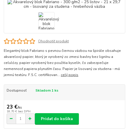
Ohodnotiť produkt
Elegantný blok Fabriano s pevnou čiernou väzbou na špirále obsahuje
akvarelový papier, ktorý je vyrobený zo zmesi bavlny bez lignínu a
celulózy, papier vyrobený bez použitia kyselín, čo zabezpečuje
nemennosť papiera plynutím času. Papier je lisovaný za studena - má
jemnú textúru. F.S.C. certifikovan...
celý popis
Dostupnosť
Skladom 1 ks
23 €
/
ks
18,70 €
bez DPH
Pridať do košíka