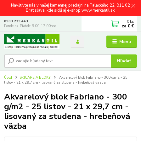
Navštívte nás v našej kamennej predajni na Palackého 22, 811 02
Bratislava, kde sídli aj e-shop www.merkantil.sk!
0
ks
0903 233 443
za
0 €
Pondelok-Piatok: 9.00-17.00hod.
Menu
Hľadať
Úvod
SKICÁRE A BLOKY
Akvarelový blok Fabriano - 300 g/m2 - 25
listov - 21 x 29,7 cm - lisovaný za studena - hrebeňová väzba
Akvarelový blok Fabriano - 300
g/m2 - 25 listov - 21 x 29,7 cm -
lisovaný za studena - hrebeňová
väzba