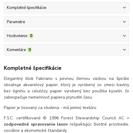
Kompletné špecifikácie
Parametre
Hodnotenie
0
Komentáre
0
Kompletné špecifikácie
Elegantný blok Fabriano s pevnou čiernou väzbou na špirále
obsahuje akvarelový papier, ktorý je vyrobený zo zmesi bavlny
bez lignínu a celulózy, papier vyrobený bez použitia kyselín, čo
zabezpečuje nemennosť papiera plynutím času.
Papier je lisovaný za studena - má jemnú textúru.
F.S.C. certifikované © 1996 Forest Stewardship Council AC =
zodpovedné spravovanie lesov
rešpektujúc životné prostredie,
sociálne a ekonomické štandardy.