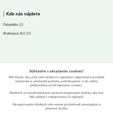
Kde nás nájdete
Palackého 22
Bratislava, 811 02
Kontakty
Súhlasíte s ukladaním cookies?
www.merkantil.sk
Milí klienti, aby sme vám vedeli čo najlepšie odporúčať a ponúkať
maliarske a umelecké potreby, potrebujeme si do vášho
prehliadača uložiť takzvané cookies.
0903 233 443
Niektoré sú nevyhnutné pre správne fungovanie stránky, aby bol
Pondelok-Piatok: 9.00-17.00hod.
Váš zážitok z nakupovania čo najlepší.
objednavky@merkantil-obchod.sk
Akceptovaním všetkých vám vieme poskytovať zmysluplné a
užitočné služby.