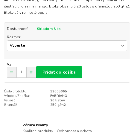
atrament, airbrush, guľôčkové pero a ceruzku. Papier sa využíva tiež na
ilustráciu, dizajn a mangu. Bloky obsahujú 20 listov s gramážou 250 g/m2.
Bloky sú v ro...
celý popis
Dostupnosť
Skladom 3 ks
Rozmer
/
ks
Pridať do košíka
Číslo produktu:
19005065
Výrobca/Značka:
FABRIANO
Veľkosť:
20 listov
Gramáž:
250 g/m2
Záruka kvality
Kvalitné produkty + Odbornosť a ochota