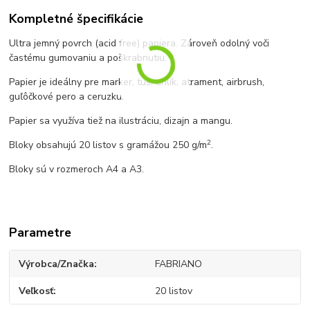
Kompletné špecifikácie
Ultra jemný povrch (acid free) papiera. Zároveň odolný voči
častému gumovaniu a poškrabnutiu.
Papier je ideálny pre marker, tuš, uhlík, atrament, airbrush,
guľôčkové pero a ceruzku.
Papier sa využíva tiež na ilustráciu, dizajn a mangu.
2
Bloky obsahujú 20 listov s gramážou 250 g/m
.
Bloky sú v rozmeroch A4 a A3.
Parametre
Výrobca/Značka
FABRIANO
Veľkosť
20 listov