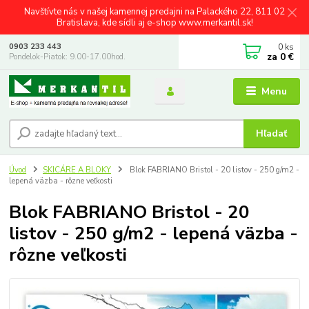
Navštívte nás v našej kamennej predajni na Palackého 22, 811 02
Bratislava, kde sídli aj e-shop www.merkantil.sk!
0
ks
0903 233 443
za
0 €
Pondelok-Piatok: 9.00-17.00hod.
Menu
Hľadať
Úvod
SKICÁRE A BLOKY
Blok FABRIANO Bristol - 20 listov - 250 g/m2 -
lepená väzba - rôzne veľkosti
Blok FABRIANO Bristol - 20
listov - 250 g/m2 - lepená väzba -
rôzne veľkosti