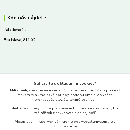
Kde nás nájdete
Palackého 22
Bratislava, 811 02
Kontakty
Súhlasíte s ukladaním cookies?
www.merkantil.sk
Milí klienti, aby sme vám vedeli čo najlepšie odporúčať a ponúkať
maliarske a umelecké potreby, potrebujeme si do vášho
prehliadača uložiť takzvané cookies.
0903 233 443
Niektoré sú nevyhnutné pre správne fungovanie stránky, aby bol
Pondelok-Piatok: 9.00-17.00hod.
Váš zážitok z nakupovania čo najlepší.
objednavky@merkantil-obchod.sk
Akceptovaním všetkých vám vieme poskytovať zmysluplné a
užitočné služby.