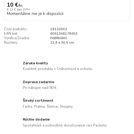
10 €
/
ks
8,13 €
bez DPH
Momentálne nie je k dispozícii
Číslo produktu:
19123002
EAN kód:
8001348178453
Výrobca/Značka:
FABRIANO
Rozmery:
22,9 x 30,5 cm
Záruka kvality
Kvalitné produkty + Odbornosť a ochota
Doprava zadarmo
Pri nákupe nad 90 €
Široký sortiment
Farby, Plátna, Štetce, Stojany
Rýchle dodanie
Spoľahlivé a pohodlné doručovanie cez Packetu