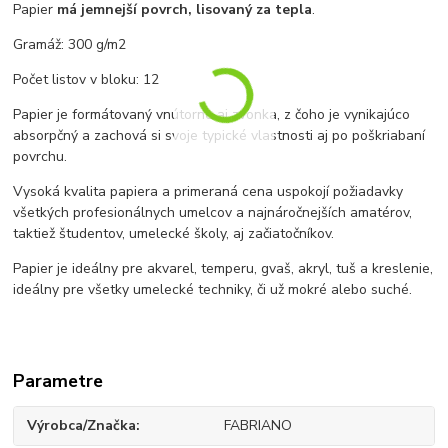
Papier
má jemnejší povrch, lisovaný za tepla
.
Gramáž: 300 g/m2
Počet listov v bloku: 12
Papier je formátovaný vnútorne aj zvonka, z čoho je vynikajúco
absorpčný a zachová si svoje typické vlastnosti aj po poškriabaní
povrchu.
Vysoká kvalita papiera a primeraná cena uspokojí požiadavky
všetkých profesionálnych umelcov a najnáročnejších amatérov,
taktiež študentov, umelecké školy, aj začiatočníkov.
Papier je ideálny pre akvarel, temperu, gvaš, akryl, tuš a kreslenie,
ideálny pre všetky umelecké techniky, či už mokré alebo suché.
Parametre
Výrobca/Značka
FABRIANO