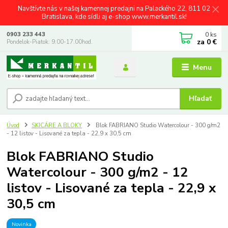
Navštívte nás v našej kamennej predajni na Palackého 22, 811 02
Bratislava, kde sídli aj e-shop www.merkantil.sk!
0
ks
0903 233 443
za
0 €
Pondelok-Piatok: 9.00-17.00hod.
Menu
Hľadať
Úvod
SKICÁRE A BLOKY
Blok FABRIANO Studio Watercolour - 300 g/m2
- 12 listov - Lisované za tepla - 22,9 x 30,5 cm
Blok FABRIANO Studio
Watercolour - 300 g/m2 - 12
listov - Lisované za tepla - 22,9 x
30,5 cm
Novinka