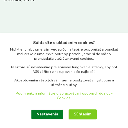
Bratislava, 811 02
Kontakty
Súhlasíte s ukladaním cookies?
www.merkantil.sk
Milí klienti, aby sme vám vedeli čo najlepšie odporúčať a ponúkať
maliarske a umelecké potreby, potrebujeme si do vášho
prehliadača uložiť takzvané cookies.
0903 233 443
Niektoré sú nevyhnutné pre správne fungovanie stránky, aby bol
Pondelok-Piatok: 9.00-17.00hod.
Váš zážitok z nakupovania čo najlepší.
objednavky@merkantil-obchod.sk
Akceptovaním všetkých vám vieme poskytovať zmysluplné a
užitočné služby.
Podmienky a informácie o spracovávaní osobných údajov -
Cookies.
Nastavenia
Súhlasím
Upraviť zber cookies.