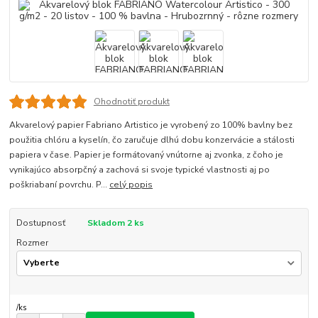
Ohodnotiť produkt
Akvarelový papier Fabriano Artistico je vyrobený zo 100% bavlny bez
použitia chlóru a kyselín, čo zaručuje dlhú dobu konzervácie a stálosti
papiera v čase. Papier je formátovaný vnútorne aj zvonka, z čoho je
vynikajúco absorpčný a zachová si svoje typické vlastnosti aj po
poškriabaní povrchu. P...
celý popis
Dostupnosť
Skladom 2 ks
Rozmer
/
ks