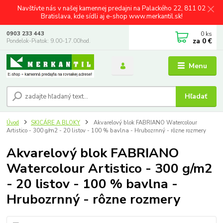
Navštívte nás v našej kamennej predajni na Palackého 22, 811 02
Bratislava, kde sídli aj e-shop www.merkantil.sk!
0
ks
0903 233 443
za
0 €
Pondelok-Piatok: 9.00-17.00hod.
Menu
Hľadať
Úvod
SKICÁRE A BLOKY
Akvarelový blok FABRIANO Watercolour
Artistico - 300 g/m2 - 20 listov - 100 % bavlna - Hrubozrnný - rôzne rozmery
Akvarelový blok FABRIANO
Watercolour Artistico - 300 g/m2
- 20 listov - 100 % bavlna -
Hrubozrnný - rôzne rozmery