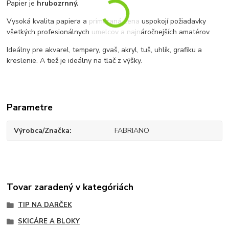
Papier je
hrubozrnný.
Vysoká kvalita papiera a primeraná cena uspokojí požiadavky
všetkých profesionálnych umelcov a najnáročnejších amatérov.
Ideálny pre akvarel, tempery, gvaš, akryl, tuš, uhlík, grafiku a
kreslenie.
A tiež je ideálny na tlač z výšky.
Parametre
Výrobca/Značka
FABRIANO
Tovar zaradený v kategóriách
TIP NA DARČEK
SKICÁRE A BLOKY